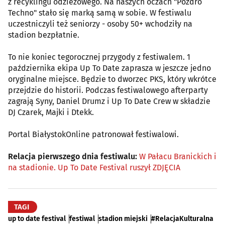
z recyklingu odzieżowego. Na naszych oczach "Pozdro
Techno" stało się marką samą w sobie. W festiwalu
uczestniczyli też seniorzy - osoby 50+ wchodziły na
stadion bezpłatnie.
To nie koniec tegorocznej przygody z festiwalem. 1
października ekipa Up To Date zaprasza w jeszcze jedno
oryginalne miejsce. Będzie to dworzec PKS, który wkrótce
przejdzie do historii. Podczas festiwalowego afterparty
zagrają Syny, Daniel Drumz i Up To Date Crew w składzie
DJ Czarek, Majki i Dtekk.
Portal BiałystokOnline patronował festiwalowi.
Relacja pierwszego dnia festiwalu:
W Pałacu Branickich i
na stadionie. Up To Date Festival ruszył ZDJĘCIA
TAGI
up to date festival
festiwal
stadion miejski
#RelacjaKulturalna