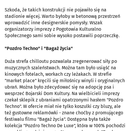
Szkoda, że takich konstrukcji nie pojawiło się na
stadionie więcej. Warto byłoby w betonową przestrzeń
wprowadzić inne designerskie pomysły. Wszak
organizatorzy imprezy z Pogotowia Kulturalno
Społecznego sami sobie wysoko postawili poprzeczkę.
"Pozdro Techno" i "Bagaż życia"
Duża strefa chilloutu pozwalała zregenerować siły po
muzycznych szaleństwach. Można tam było usiąść na
kinowych fotelach, workach czy leżakach. W strefie
"market place" kręcili się miłośnicy winyli i oryginalnych
ubrań. Można było zdecydować się na adopcję psa i
wesprzeć Bojarski Dom Kultury. Na wielbicieli imprezy
czekał sklepik z ubraniami opatrzonymi hasłem "Pozdro
Techno". W ofercie miał nie tylko koszulki czy bluzy, ale
też gustowne reklamówki - znane choćby z promującego
festiwalu filmu "Bagaż życia". Dostępna była także
kolekcja "Pozdro Techno De Luxe", która w 100% pochodzi