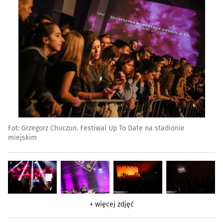
Fot: Grzegorz Chuczun. Festiwal Up To Date na stadionie
miejskim
+ więcej zdjęć