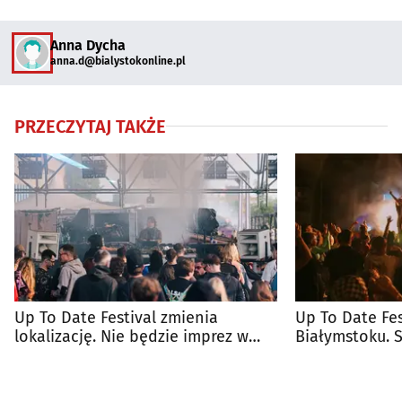
Anna Dycha
anna.d@bialystokonline.pl
PRZECZYTAJ TAKŻE
Up To Date Festival zmienia
Up To Date Fes
lokalizację. Nie będzie imprez w
Białymstoku. 
parku
edycji