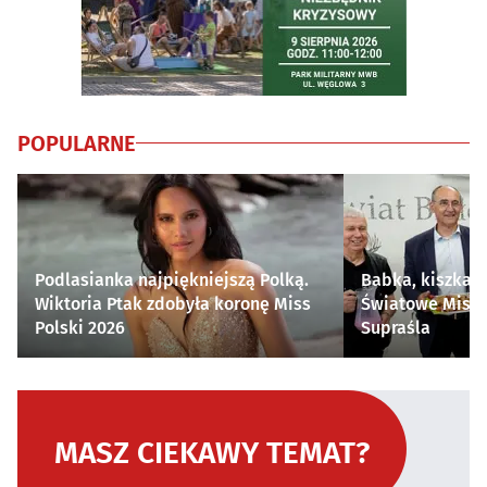
POPULARNE
Podlasianka najpiękniejszą Polką.
Babka, kiszka i
Wiktoria Ptak zdobyła koronę Miss
Światowe Mistr
Polski 2026
Supraśla
MASZ CIEKAWY TEMAT?