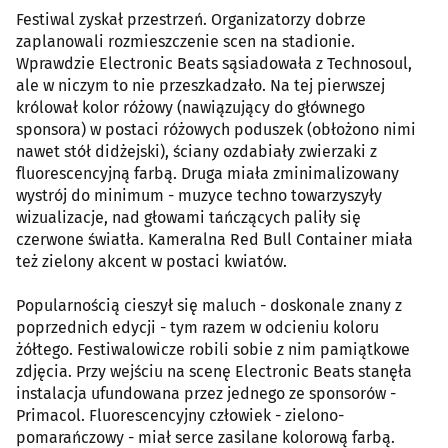
Festiwal zyskał przestrzeń. Organizatorzy dobrze
zaplanowali rozmieszczenie scen na stadionie.
Wprawdzie Electronic Beats sąsiadowała z Technosoul,
ale w niczym to nie przeszkadzało. Na tej pierwszej
królował kolor różowy (nawiązujący do głównego
sponsora) w postaci różowych poduszek (obłożono nimi
nawet stół didżejski), ściany ozdabiały zwierzaki z
fluorescencyjną farbą. Druga miała zminimalizowany
wystrój do minimum - muzyce techno towarzyszyły
wizualizacje, nad głowami tańczących paliły się
czerwone światła. Kameralna Red Bull Container miała
też zielony akcent w postaci kwiatów.
Popularnością cieszył się maluch - doskonale znany z
poprzednich edycji - tym razem w odcieniu koloru
żółtego. Festiwalowicze robili sobie z nim pamiątkowe
zdjęcia. Przy wejściu na scenę Electronic Beats stanęła
instalacja ufundowana przez jednego ze sponsorów -
Primacol. Fluorescencyjny człowiek - zielono-
pomarańczowy - miał serce zasilane kolorową farbą.