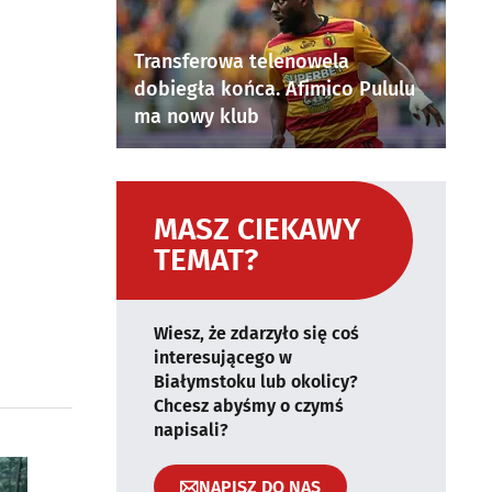
Transferowa telenowela
dobiegła końca. Afimico Pululu
ma nowy klub
MASZ CIEKAWY
TEMAT?
Wiesz, że zdarzyło się coś
interesującego w
Białymstoku lub okolicy?
Chcesz abyśmy o czymś
napisali?
NAPISZ DO NAS