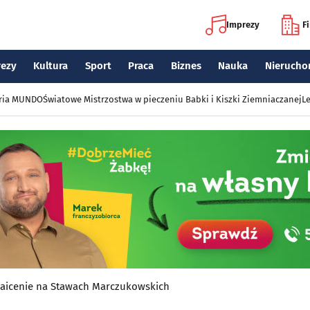
Imprezy
F
rezy
Kultura
Sport
Praca
Biznes
Nauka
Nierucho
eria MUNDO
Światowe Mistrzostwa w pieczeniu Babki i Kiszki Ziemniaczanej
Le
icenie na Stawach Marczukowskich