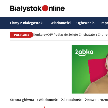
Firmy z Białegostoku
Wiadomości
Ogłoszenia
Imp
Konkursy
XXIV Podlaskie Święto Chleba
Lato z Churr
POLECAMY
Strona główna
Wiadomości
Aktualności
Nowe urozma