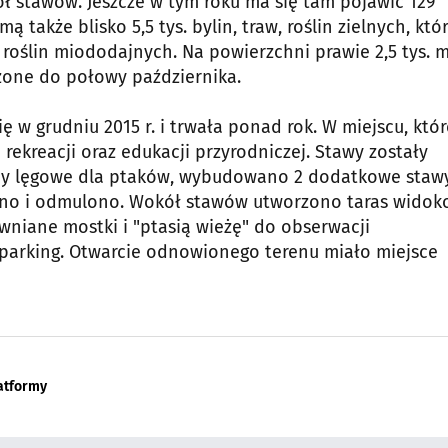
ł stawów. Jeszcze w tym roku ma się tam pojawić 129
 także blisko 5,5 tys. bylin, traw, roślin zielnych, któ
 roślin miododajnych. Na powierzchni prawie 2,5 tys. 
zone do połowy października.
w grudniu 2015 r. i trwała ponad rok. W miejscu, któ
rekreacji oraz edukacji przyrodniczej. Stawy zostały
spy lęgowe dla ptaków, wybudowano 2 dodatkowe staw
zono i odmulono. Wokół stawów utworzono taras wido
niane mostki i "ptasią wieżę" do obserwacji
i parking. Otwarcie odnowionego terenu miało miejsce
atformy