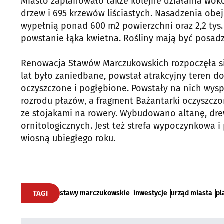
Miasto zaplanowało także kolejne działania wokó
drzew i 695 krzewów liściastych. Nasadzenia obejmą
wypełnią ponad 600 m2 powierzchni oraz 2,2 tys.
powstanie łąka kwietna. Rośliny mają być posad
Renowacja Stawów Marczukowskich rozpoczęła się 
lat było zaniedbane, powstał atrakcyjny teren do 
oczyszczone i pogłębione. Powstały na nich wy
rozrodu płazów, a fragment Bażantarki oczyszc
ze stojakami na rowery. Wybudowano altanę, drew
ornitologicznych. Jest też strefa wypoczynkowa 
wiosną ubiegłego roku.
TAGI
stawy marczukowskie
inwestycje
urząd miasta
pl