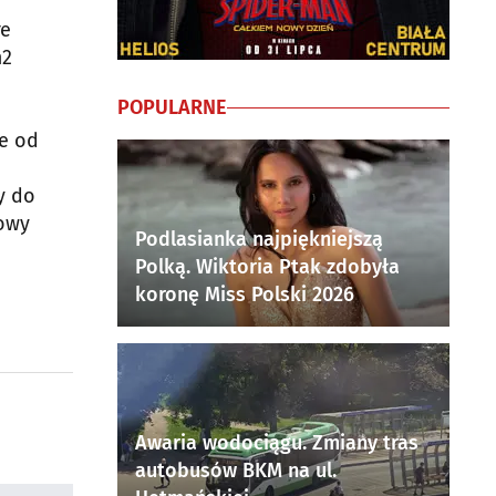
re
m2
POPULARNE
re od
y do
kowy
Podlasianka najpiękniejszą
Polką. Wiktoria Ptak zdobyła
koronę Miss Polski 2026
Awaria wodociągu. Zmiany tras
autobusów BKM na ul.