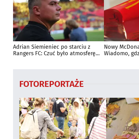
Adrian Siemieniec po starciu z
Nowy McDonal
Rangers FC: Czuć było atmosferę
Wiadomo, gdzi
dużego meczu
otwarty
FOTOREPORTAŻE