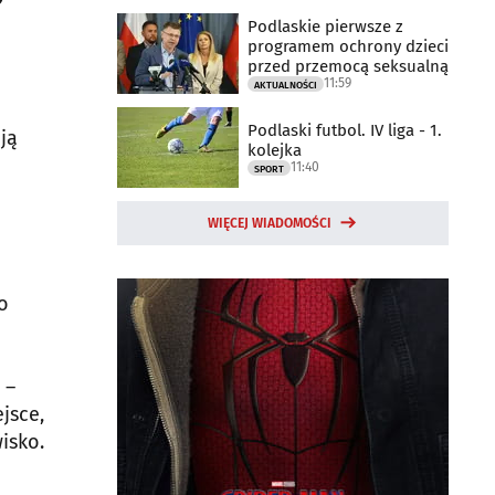
Podlaskie pierwsze z
programem ochrony dzieci
przed przemocą seksualną
11:59
AKTUALNOŚCI
Podlaski futbol. IV liga - 1.
ją
kolejka
11:40
SPORT
WIĘCEJ WIADOMOŚCI
o
 –
jsce,
isko.