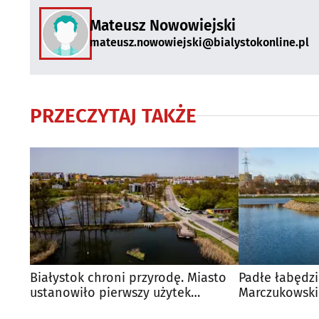
Mateusz Nowowiejski
mateusz.nowowiejski@bialystokonline.pl
PRZECZYTAJ TAKŻE
Białystok chroni przyrodę. Miasto
Padłe łabędz
ustanowiło pierwszy użytek
Marczukowski
ekologiczny
chorobę