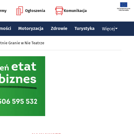
irmy
Ogłoszenia
Komunikacja
mości
Motoryzacja
Zdrowie
Turystyka
Więcej
tnie Granie w Nie Teatrze