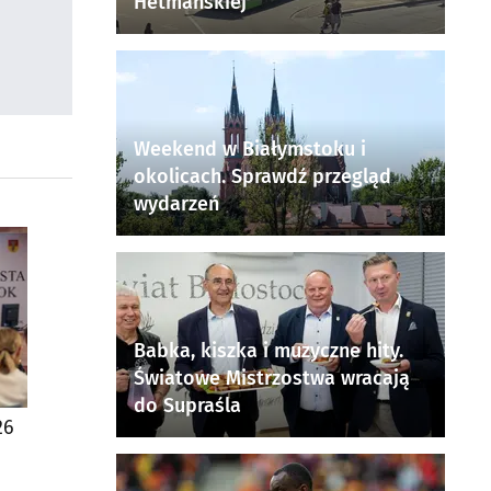
Hetmańskiej
Weekend w Białymstoku i
okolicach. Sprawdź przegląd
wydarzeń
Babka, kiszka i muzyczne hity.
Światowe Mistrzostwa wracają
do Supraśla
26