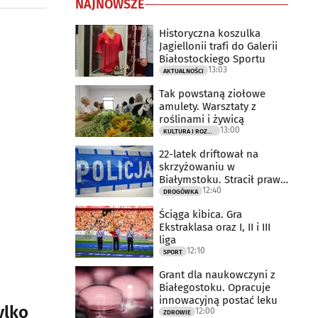
NAJNOWSZE
Historyczna koszulka
Jagiellonii trafi do Galerii
Białostockiego Sportu
13:03
AKTUALNOŚCI
Tak powstaną ziołowe
amulety. Warsztaty z
roślinami i żywicą
13:00
KULTURA I ROZRYWKA
22-latek driftował na
skrzyżowaniu w
Białymstoku. Stracił prawo
12:40
jazdy
DROGÓWKA
Ściąga kibica. Gra
Ekstraklasa oraz I, II i III
liga
12:10
SPORT
Grant dla naukowczyni z
Białegostoku. Opracuje
innowacyjną postać leku
ylko
12:00
ZDROWIE