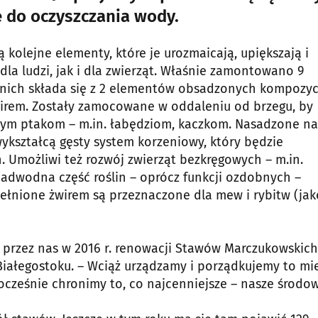
ę do oczyszczania wody.
kolejne elementy, które je urozmaicają, upiększają i
la ludzi, jak i dla zwierząt. Właśnie zamontowano 9
z nich składa się z 2 elementów obsadzonych kompozyc
irem. Zostały zamocowane w oddaleniu od brzegu, by
ym ptakom – m.in. łabędziom, kaczkom. Nasadzone na
ykształcą gęsty system korzeniowy, który będzie
 Umożliwi też rozwój zwierząt bezkręgowych – m.in.
adwodna część roślin – oprócz funkcji ozdobnych –
ełnione żwirem są przeznaczone dla mew i rybitw (jak
 przez nas w 2016 r. renowacji Stawów Marczukowskich
Białegostoku. – Wciąż urządzamy i porządkujemy to mie
cześnie chronimy to, co najcenniejsze – nasze środow