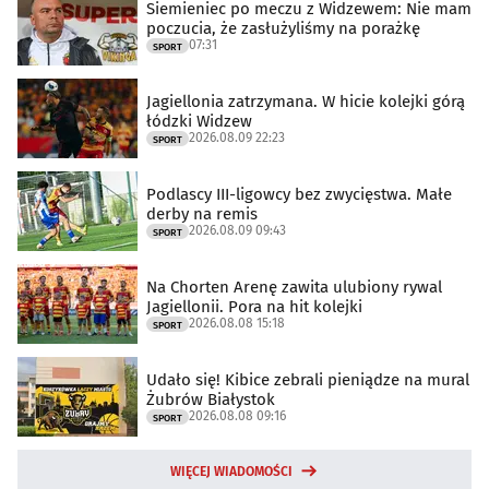
Siemieniec po meczu z Widzewem: Nie mam
poczucia, że zasłużyliśmy na porażkę
07:31
SPORT
Jagiellonia zatrzymana. W hicie kolejki górą
łódzki Widzew
2026.08.09 22:23
SPORT
Podlascy III-ligowcy bez zwycięstwa. Małe
derby na remis
2026.08.09 09:43
SPORT
Na Chorten Arenę zawita ulubiony rywal
Jagiellonii. Pora na hit kolejki
2026.08.08 15:18
SPORT
Udało się! Kibice zebrali pieniądze na mural
Żubrów Białystok
2026.08.08 09:16
SPORT
WIĘCEJ WIADOMOŚCI