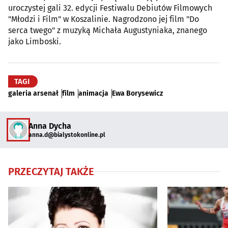
uroczystej gali 32. edycji Festiwalu Debiutów Filmowych
"Młodzi i Film" w Koszalinie. Nagrodzono jej film "Do
serca twego" z muzyką Michała Augustyniaka, znanego
jako Limboski.
TAGI
galeria arsenał
film
animacja
Ewa Borysewicz
Anna Dycha
anna.d@bialystokonline.pl
PRZECZYTAJ TAKŻE