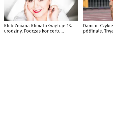
Klub Zmiana Klimatu świętuje 13.
Damian Czykie
urodziny. Podczas koncertu
półfinale. Trw
zaśpiewa Ewa Bem
Mistrzostwa Ś