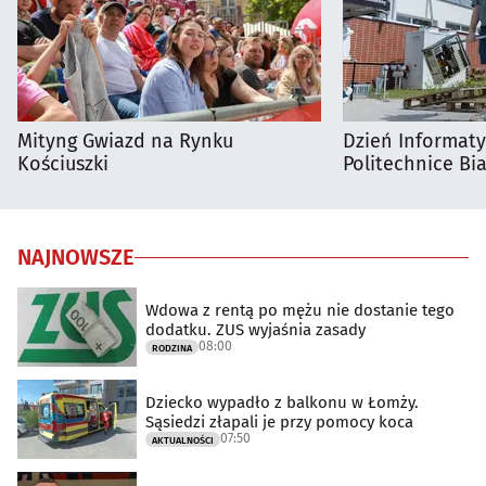
Mityng Gwiazd na Rynku
Dzień Informat
Kościuszki
Politechnice Bia
NAJNOWSZE
Wdowa z rentą po mężu nie dostanie tego
dodatku. ZUS wyjaśnia zasady
08:00
RODZINA
Dziecko wypadło z balkonu w Łomży.
Sąsiedzi złapali je przy pomocy koca
07:50
AKTUALNOŚCI