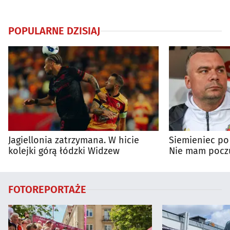
POPULARNE DZISIAJ
Jagiellonia zatrzymana. W hicie
Siemieniec po
kolejki górą łódzki Widzew
Nie mam poczu
na porażkę
FOTOREPORTAŻE