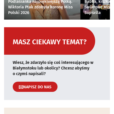
Podlasianka najpiękniejszą Polką.
Babka, kiszka i
Wiktoria Ptak zdobyła koronę Miss
Światowe Mistr
Polski 2026
Supraśla
MASZ CIEKAWY TEMAT?
Wiesz, że zdarzyło się coś interesującego w
Białymstoku lub okolicy? Chcesz abyśmy
o czymś napisali?
NAPISZ DO NAS