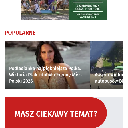
POPULARNE
Podlasianka najpiękniejszą Polką.
Wiktoria Ptak zdobyła koronę Miss
Awaria wodocią
Polski 2026
autobusów BKM 
MASZ CIEKAWY TEMAT?