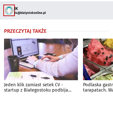
JK
24@bialystokonline.pl
PRZECZYTAJ TAKŻE
Jeden klik zamiast setek CV -
Podlaska gast
startup z Białegostoku podbija
tarapatach. W
gastronomię
długi