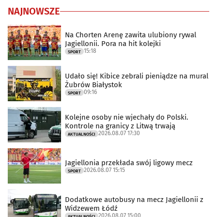
NAJNOWSZE
Na Chorten Arenę zawita ulubiony rywal
Jagiellonii. Pora na hit kolejki
15:18
SPORT
Udało się! Kibice zebrali pieniądze na mural
Żubrów Białystok
09:16
SPORT
Kolejne osoby nie wjechały do Polski.
Kontrole na granicy z Litwą trwają
2026.08.07 17:30
AKTUALNOŚCI
Jagiellonia przekłada swój ligowy mecz
2026.08.07 15:15
SPORT
Dodatkowe autobusy na mecz Jagiellonii z
Widzewem Łódź
2026.08.07 15:00
AKTUALNOŚCI