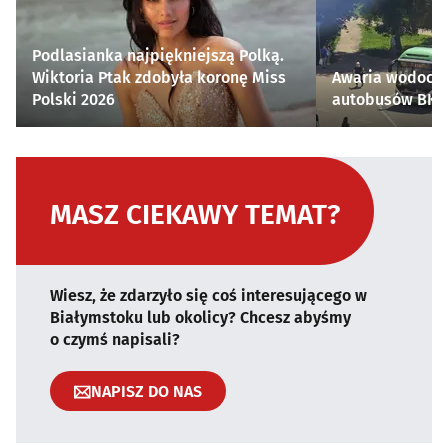
Podlasianka najpiękniejszą Polką.
Wiktoria Ptak zdobyła koronę Miss
Awaria wodocią
Polski 2026
autobusów BKM 
MASZ CIEKAWY TEMAT?
Wiesz, że zdarzyło się coś interesującego w
Białymstoku lub okolicy? Chcesz abyśmy
o czymś napisali?
NAPISZ DO NAS