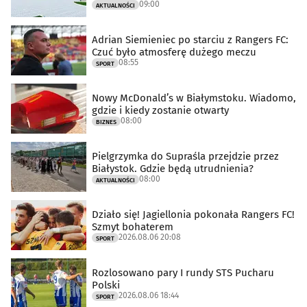
09:00
AKTUALNOŚCI
Adrian Siemieniec po starciu z Rangers FC:
Czuć było atmosferę dużego meczu
08:55
SPORT
Nowy McDonald’s w Białymstoku. Wiadomo,
gdzie i kiedy zostanie otwarty
08:00
BIZNES
Pielgrzymka do Supraśla przejdzie przez
Białystok. Gdzie będą utrudnienia?
08:00
AKTUALNOŚCI
Działo się! Jagiellonia pokonała Rangers FC!
Szmyt bohaterem
2026.08.06 20:08
SPORT
Rozlosowano pary I rundy STS Pucharu
Polski
2026.08.06 18:44
SPORT