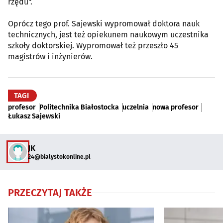
rzędu".
Oprócz tego prof. Sajewski wypromował doktora nauk
technicznych, jest też opiekunem naukowym uczestnika
szkoły doktorskiej. Wypromował też przeszło 45
magistrów i inżynierów.
TAGI
profesor
Politechnika Białostocka
uczelnia
nowa profesor
Łukasz Sajewski
JK
24@bialystokonline.pl
PRZECZYTAJ TAKŻE