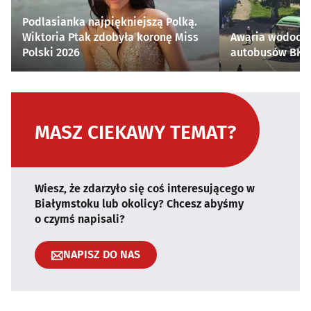
Podlasianka najpiękniejszą Polką.
Wiktoria Ptak zdobyła koronę Miss
Awaria wodocią
Polski 2026
autobusów BKM 
MASZ CIEKAWY TEMAT?
Wiesz, że zdarzyło się coś interesującego w
Białymstoku lub okolicy? Chcesz abyśmy
o czymś napisali?
NAPISZ DO NAS