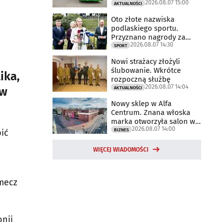
2026.08.07 15:00
AKTUALNOŚCI
Oto złote nazwiska
podlaskiego sportu.
Przyznano nagrody za
2026.08.07 14:30
2025 rok
SPORT
Nowi strażacy złożyli
ślubowanie. Wkrótce
ika,
rozpoczną służbę
2026.08.07 14:04
 w
AKTUALNOŚCI
Nowy sklep w Alfa
Centrum. Znana włoska
marka otworzyła salon w
2026.08.07 14:00
Białymstoku
BIZNES
bić
WIĘCEJ WIADOMOŚCI
 mecz
onii