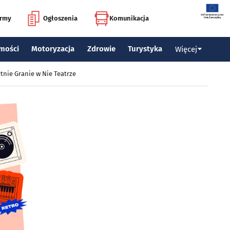
irmy
Ogłoszenia
Komunikacja
mości
Motoryzacja
Zdrowie
Turystyka
Więcej
tnie Granie w Nie Teatrze