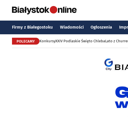
Firmy z Białegostoku
Wiadomości
Ogłoszenia
Imp
Konkursy
XXIV Podlaskie Święto Chleba
Lato z Churr
POLECAMY