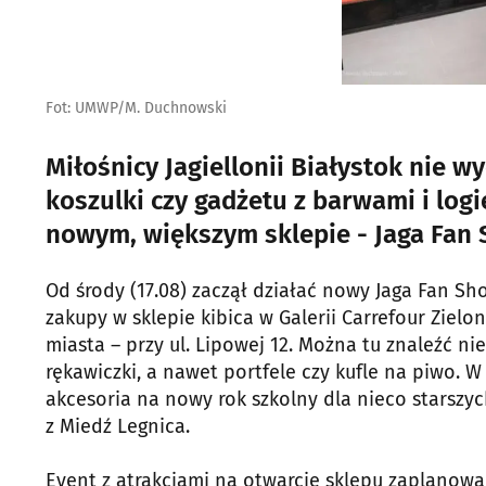
Fot: UMWP/M. Duchnowski
Miłośnicy Jagiellonii Białystok nie w
koszulki czy gadżetu z barwami i log
nowym, większym sklepie - Jaga Fan 
Od środy (17.08) zaczął działać nowy Jaga Fan Sho
zakupy w sklepie kibica w Galerii Carrefour Zie
miasta – przy ul. Lipowej 12. Można tu znaleźć nie 
rękawiczki, a nawet portfele czy kufle na piwo. W
akcesoria na nowy rok szkolny dla nieco starszyc
z Miedź Legnica.
Event z atrakcjami na otwarcie sklepu zaplanowa