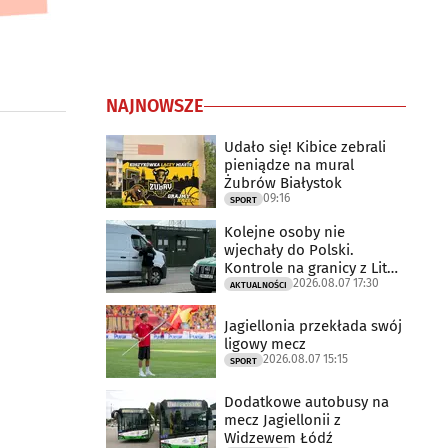
NAJNOWSZE
Udało się! Kibice zebrali
pieniądze na mural
Żubrów Białystok
09:16
SPORT
Kolejne osoby nie
wjechały do Polski.
Kontrole na granicy z Litwą
2026.08.07 17:30
trwają
AKTUALNOŚCI
Jagiellonia przekłada swój
ligowy mecz
2026.08.07 15:15
SPORT
Dodatkowe autobusy na
mecz Jagiellonii z
Widzewem Łódź