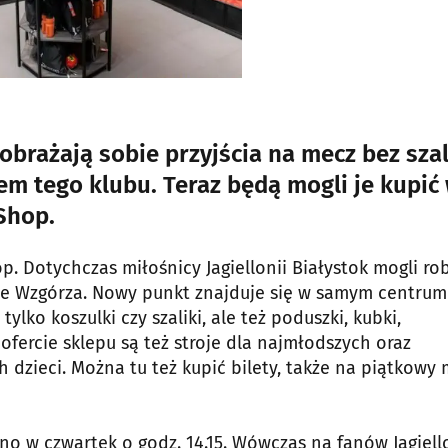
yobrażają sobie przyjścia na mecz bez szal
iem tego klubu. Teraz będą mogli je kupić
Shop.
p. Dotychczas miłośnicy Jagiellonii Białystok mogli ro
lone Wzgórza. Nowy punkt znajduje się w samym centrum
tylko koszulki czy szaliki, ale też poduszki, kubki,
 ofercie sklepu są też stroje dla najmłodszych oraz
h dzieci. Można tu też kupić bilety, także na piątkowy
no w czwartek o godz. 14.15. Wówczas na fanów Jagiell