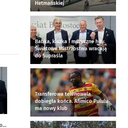
Hetmańskiej
Babka, kiszka i muzyczne hity.
Światowe Mistrzostwa wracają
do Supraśla
Transferowa telenowela
dobiegła końca. Afimico Pululu
ma nowy klub
do