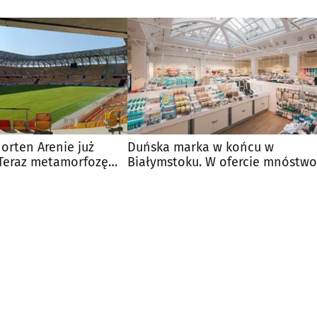
orten Arenie już
Duńska marka w końcu w
Teraz metamorfozę
Białymstoku. W ofercie mnóstwo
rybuny
dodatków i akcesoriów