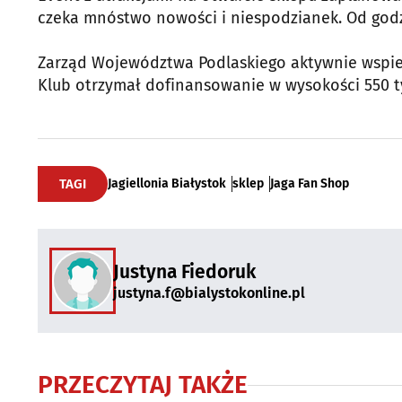
czeka mnóstwo nowości i niespodzianek. Od godz.
Zarząd Województwa Podlaskiego aktywnie wspiera
Klub otrzymał dofinansowanie w wysokości 550 tys
TAGI
Jagiellonia Białystok
sklep
Jaga Fan Shop
Justyna Fiedoruk
justyna.f@bialystokonline.pl
PRZECZYTAJ TAKŻE