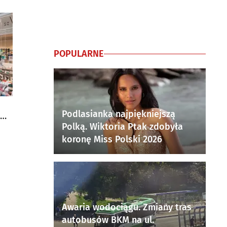
POPULARNE
Podlasianka najpiękniejszą
Polką. Wiktoria Ptak zdobyła
koronę Miss Polski 2026
Awaria wodociągu. Zmiany tras
autobusów BKM na ul.