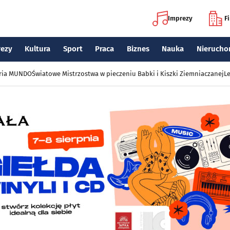
Imprezy
F
rezy
Kultura
Sport
Praca
Biznes
Nauka
Nierucho
eria MUNDO
Światowe Mistrzostwa w pieczeniu Babki i Kiszki Ziemniaczanej
Le