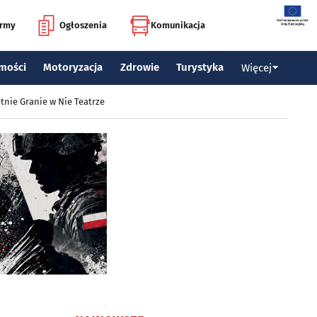
irmy
Ogłoszenia
Komunikacja
mości
Motoryzacja
Zdrowie
Turystyka
Więcej
tnie Granie w Nie Teatrze