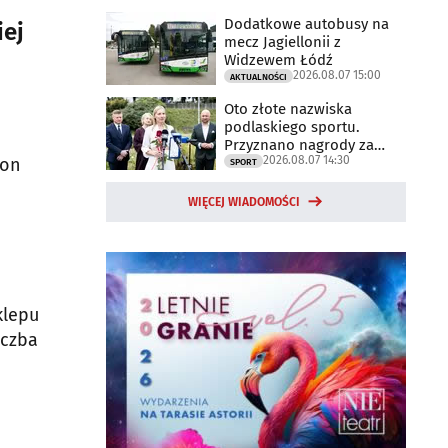
Dodatkowe autobusy na
iej
mecz Jagiellonii z
Widzewem Łódź
2026.08.07 15:00
AKTUALNOŚCI
Oto złote nazwiska
podlaskiego sportu.
Przyznano nagrody za
2026.08.07 14:30
2025 rok
 on
SPORT
WIĘCEJ WIADOMOŚCI
klepu
iczba