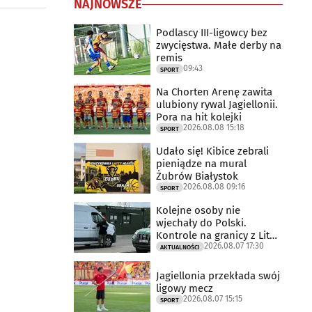
NAJNOWSZE
Podlascy III-ligowcy bez
zwycięstwa. Małe derby na
remis
09:43
SPORT
Na Chorten Arenę zawita
ulubiony rywal Jagiellonii.
Pora na hit kolejki
2026.08.08 15:18
SPORT
Udało się! Kibice zebrali
pieniądze na mural
Żubrów Białystok
2026.08.08 09:16
SPORT
Kolejne osoby nie
wjechały do Polski.
Kontrole na granicy z Litwą
2026.08.07 17:30
trwają
AKTUALNOŚCI
Jagiellonia przekłada swój
ligowy mecz
2026.08.07 15:15
SPORT