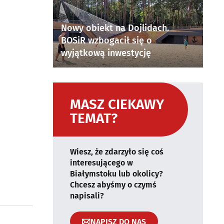
Nowy obiekt na Dojlidach.
BOSiR wzbogacił się o
wyjątkową inwestycję
MASZ CIEKAWY
TEMAT?
Wiesz, że zdarzyło się coś
interesującego w
Białymstoku lub okolicy?
Chcesz abyśmy o czymś
napisali?
NAPISZ DO NAS