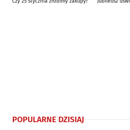
Czy 25 stycznia zrobimy zakupy?
Jubileusz uśw
atrakcje
POPULARNE DZISIAJ