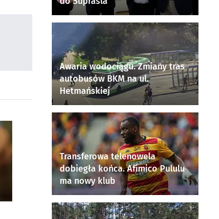
do Supraśla
Awaria wodociągu. Zmiany tras
autobusów BKM na ul.
Hetmańskiej
Transferowa telenowela
dobiegła końca. Afimico Pululu
ma nowy klub