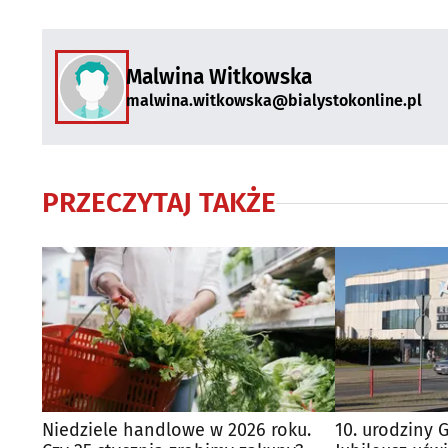
Malwina Witkowska
malwina.witkowska@bialystokonline.pl
PRZECZYTAJ TAKŻE
Niedziele handlowe w 2026 roku.
10. urodziny G