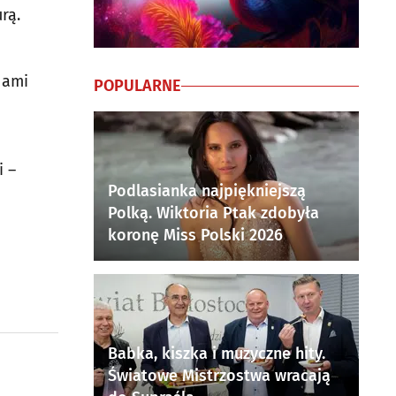
rą.
nami
POPULARNE
i –
Podlasianka najpiękniejszą
Polką. Wiktoria Ptak zdobyła
koronę Miss Polski 2026
Babka, kiszka i muzyczne hity.
Światowe Mistrzostwa wracają