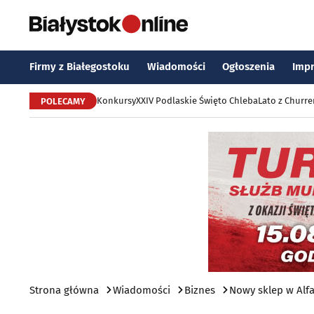
Firmy z Białegostoku
Wiadomości
Ogłoszenia
Imp
Konkursy
XXIV Podlaskie Święto Chleba
Lato z Churr
POLECAMY
Strona główna
Wiadomości
Biznes
Nowy sklep w Alf