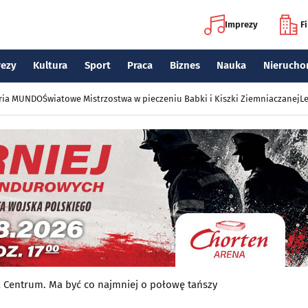
Imprezy
F
rezy
Kultura
Sport
Praca
Biznes
Nauka
Nierucho
eria MUNDO
Światowe Mistrzostwa w pieczeniu Babki i Kiszki Ziemniaczanej
Le
a Centrum. Ma być co najmniej o połowę tańszy