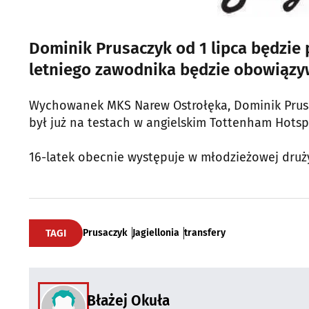
Dominik Prusaczyk od 1 lipca będzie p
letniego zawodnika będzie obowiązywa
Wychowanek MKS Narew Ostrołęka, Dominik Prusa
był już na testach w angielskim Tottenham Hotspu
16-latek obecnie występuje w młodzieżowej druż
TAGI
Prusaczyk
Jagiellonia
transfery
Błażej Okuła