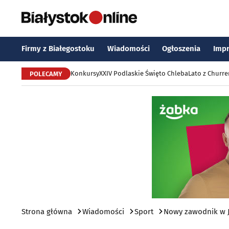
Firmy z Białegostoku
Wiadomości
Ogłoszenia
Imp
Konkursy
XXIV Podlaskie Święto Chleba
Lato z Churr
POLECAMY
Strona główna
Wiadomości
Sport
Nowy zawodnik w Ja