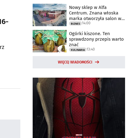
Nowy sklep w Alfa
Centrum. Znana włoska
marka otworzyła salon w
16-
14:00
Białymstoku
BIZNES
Ogórki kiszone. Ten
sprawdzony przepis warto
znać
rz
13:40
KULINARIA
WIĘCEJ WIADOMOŚCI