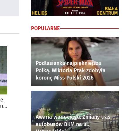
POPULARNE
Podlasianka najpiękniejszą
Polką. Wiktoria Ptak zdobyła
koronę Miss Polski 2026
że
ona
Awaria wodociągu. Zmiany tras
autobusów BKM na ul.