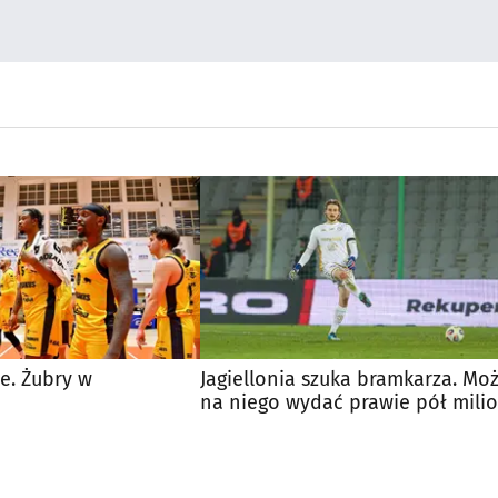
e. Żubry w
Jagiellonia szuka bramkarza. Mo
na niego wydać prawie pół mili
euro