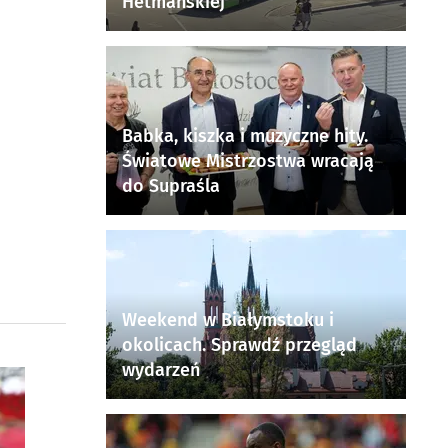
Hetmańskiej
Babka, kiszka i muzyczne hity.
Światowe Mistrzostwa wracają
do Supraśla
Weekend w Białymstoku i
okolicach. Sprawdź przegląd
wydarzeń