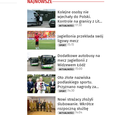
NAJNOWSZE
Kolejne osoby nie
wjechały do Polski.
Kontrole na granicy z Litwą
17:30
trwają
AKTUALNOŚCI
Jagiellonia przekłada swój
ligowy mecz
15:15
SPORT
Dodatkowe autobusy na
mecz Jagiellonii z
Widzewem Łódź
15:00
AKTUALNOŚCI
Oto złote nazwiska
podlaskiego sportu.
Przyznano nagrody za
14:30
2025 rok
SPORT
Nowi strażacy złożyli
ślubowanie. Wkrótce
rozpoczną służbę
14:04
AKTUALNOŚCI