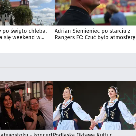
 po święto chleba.
Adrian Siemieniec po starciu z
a się weekend w
Rangers FC: Czuć było atmosferę
dużego meczu
iałegostoku - koncert
Podlaska Oktawa Kultur