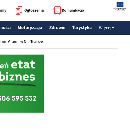
irmy
Ogłoszenia
Komunikacja
mości
Motoryzacja
Zdrowie
Turystyka
Więcej
tnie Granie w Nie Teatrze