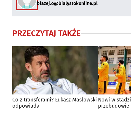
blazej.o@bialystokonline.pl
PRZECZYTAJ TAKŻE
Co z transferami? Łukasz Masłowski
Nowi w stadzi
odpowiada
przebudowie