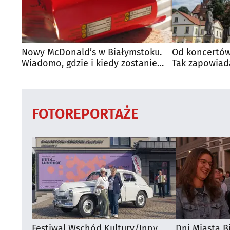
Nowy McDonald’s w Białymstoku.
Od koncertów
Wiadomo, gdzie i kiedy zostanie
Tak zapowiad
otwarty
regionie
FOTOREPORTAŻE
Festiwal Wschód Kultury/Inny
Dni Miasta B