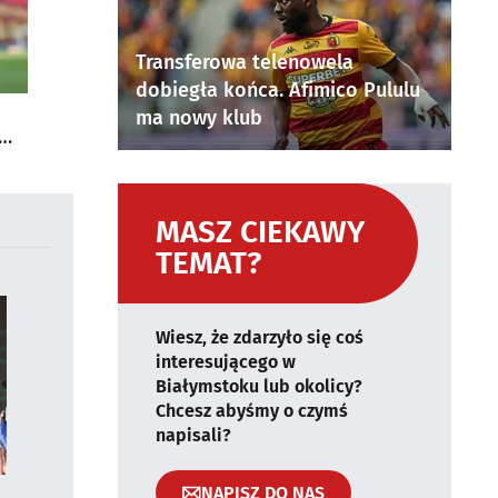
Transferowa telenowela
dobiegła końca. Afimico Pululu
ma nowy klub
MASZ CIEKAWY
TEMAT?
Wiesz, że zdarzyło się coś
interesującego w
Białymstoku lub okolicy?
Chcesz abyśmy o czymś
napisali?
NAPISZ DO NAS