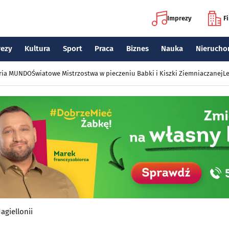
Imprezy
F
rezy
Kultura
Sport
Praca
Biznes
Nauka
Nierucho
eria MUNDO
Światowe Mistrzostwa w pieczeniu Babki i Kiszki Ziemniaczanej
Le
giellonii