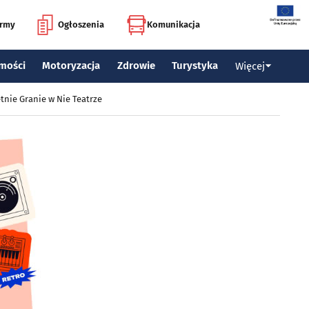
irmy
Ogłoszenia
Komunikacja
mości
Motoryzacja
Zdrowie
Turystyka
Więcej
tnie Granie w Nie Teatrze