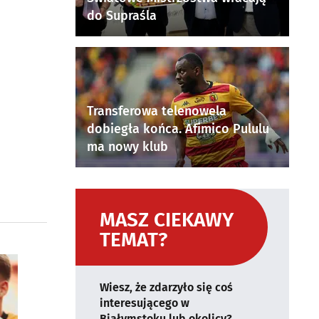
do Supraśla
Transferowa telenowela
dobiegła końca. Afimico Pululu
ma nowy klub
MASZ CIEKAWY
TEMAT?
Wiesz, że zdarzyło się coś
interesującego w
Białymstoku lub okolicy?