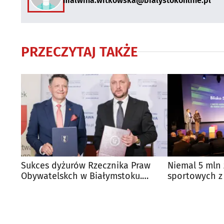
malwina.witkowska@bialystokonline.pl
PRZECZYTAJ TAKŻE
Sukces dyżurów Rzecznika Praw
Niemal 5 mln 
Obywatelskch w Białymstoku.
sportowych z
Będzie nowe biuro?