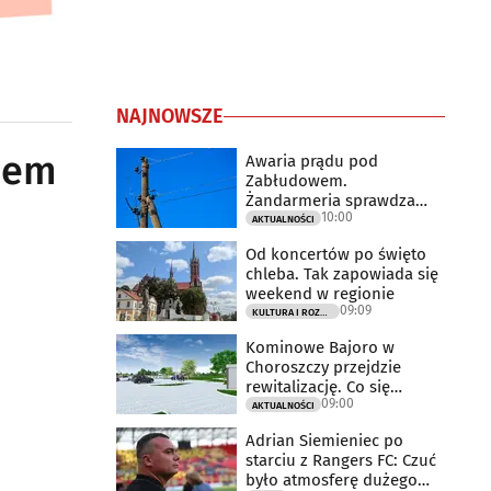
NAJNOWSZE
onem
Awaria prądu pod
Zabłudowem.
Żandarmeria sprawdza
10:00
udział śmigłowca
AKTUALNOŚCI
Od koncertów po święto
chleba. Tak zapowiada się
weekend w regionie
09:09
KULTURA I ROZRYWKA
Kominowe Bajoro w
Choroszczy przejdzie
rewitalizację. Co się
09:00
zmieni?
AKTUALNOŚCI
Adrian Siemieniec po
starciu z Rangers FC: Czuć
było atmosferę dużego