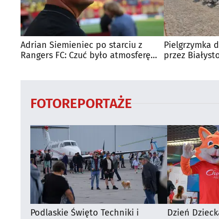
Adrian Siemieniec po starciu z
Pielgrzymka d
Rangers FC: Czuć było atmosferę
przez Białyst
dużego meczu
utrudnienia?
FOTOREPORTAŻE
Podlaskie Święto Techniki i
Dzień Dzieck