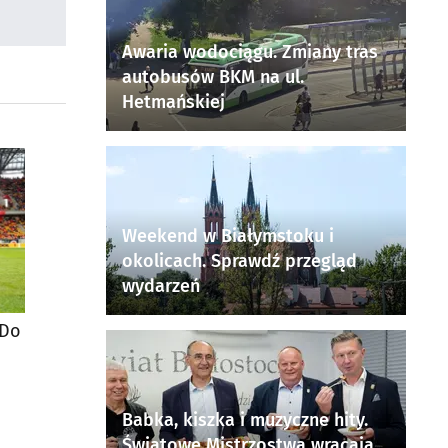
Awaria wodociągu. Zmiany tras
autobusów BKM na ul.
Hetmańskiej
Weekend w Białymstoku i
okolicach. Sprawdź przegląd
wydarzeń
 Do
Babka, kiszka i muzyczne hity.
Światowe Mistrzostwa wracają