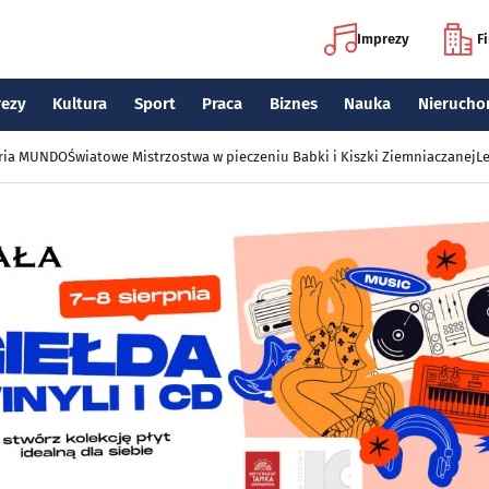
Imprezy
F
rezy
Kultura
Sport
Praca
Biznes
Nauka
Nierucho
eria MUNDO
Światowe Mistrzostwa w pieczeniu Babki i Kiszki Ziemniaczanej
Le