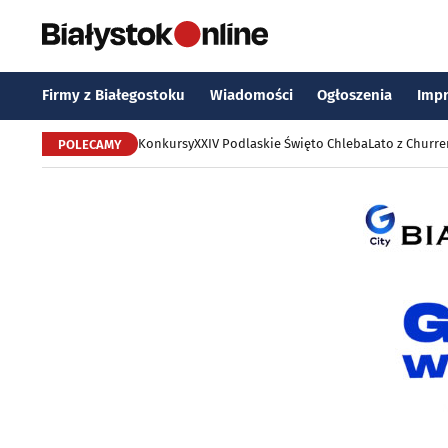
Firmy z Białegostoku
Wiadomości
Ogłoszenia
Imp
Konkursy
XXIV Podlaskie Święto Chleba
Lato z Churr
POLECAMY