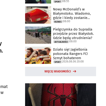
08:55
meczu
SPORT
Nowy McDonald’s w
Białymstoku. Wiadomo,
gdzie i kiedy zostanie
08:00
otwarty
BIZNES
Pielgrzymka do Supraśla
przejdzie przez Białystok.
Gdzie będą utrudnienia?
08:00
y
AKTUALNOŚCI
Działo się! Jagiellonia
m.
pokonała Rangers FC!
Szmyt bohaterem
2026.08.06 20:08
SPORT
WIĘCEJ WIADOMOŚCI
emat
 w