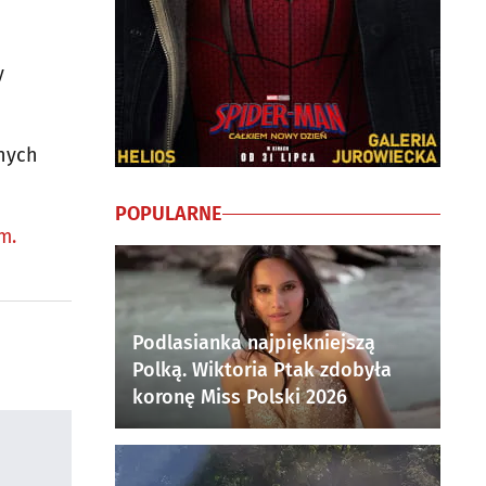
y
i
wnych
POPULARNE
m.
Podlasianka najpiękniejszą
Polką. Wiktoria Ptak zdobyła
koronę Miss Polski 2026