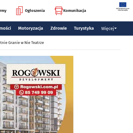
irmy
Ogłoszenia
Komunikacja
mości
Motoryzacja
Zdrowie
Turystyka
Więcej
tnie Granie w Nie Teatrze