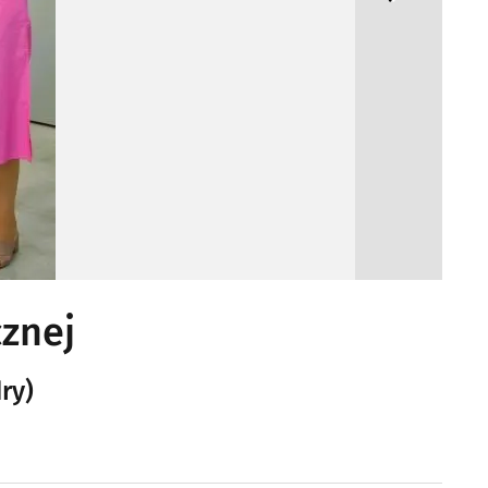
cznej
ry)