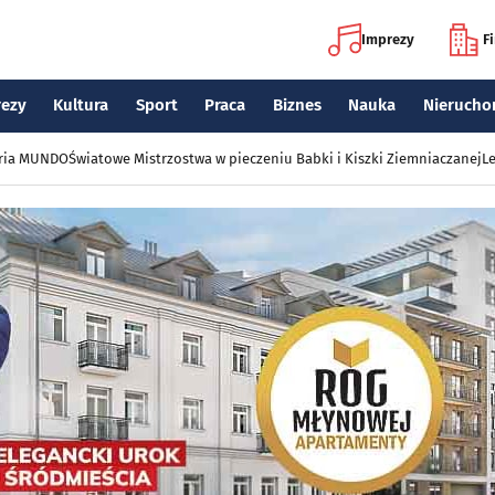
Imprezy
F
rezy
Kultura
Sport
Praca
Biznes
Nauka
Nierucho
eria MUNDO
Światowe Mistrzostwa w pieczeniu Babki i Kiszki Ziemniaczanej
Le