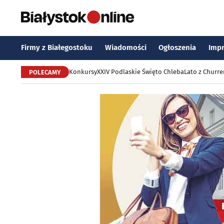
Firmy z Białegostoku
Wiadomości
Ogłoszenia
Imp
Konkursy
XXIV Podlaskie Święto Chleba
Lato z Churr
POLECAMY