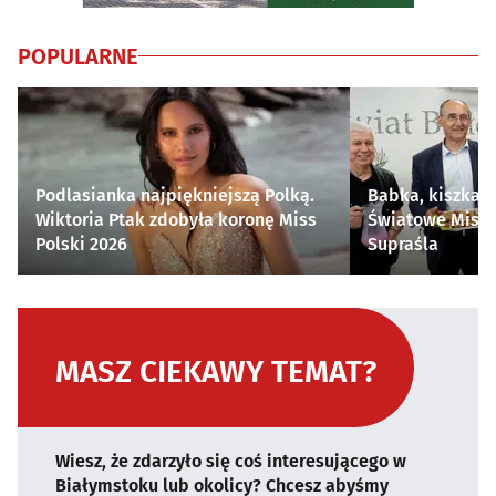
POPULARNE
Podlasianka najpiękniejszą Polką.
Babka, kiszka i
Wiktoria Ptak zdobyła koronę Miss
Światowe Mistr
Polski 2026
Supraśla
MASZ CIEKAWY TEMAT?
Wiesz, że zdarzyło się coś interesującego w
Białymstoku lub okolicy? Chcesz abyśmy