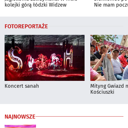
kolejki górą łódzki Widzew
Nie mam poczu
na porażkę
FOTOREPORTAŻE
Koncert sanah
Mityng Gwiazd 
Kościuszki
NAJNOWSZE