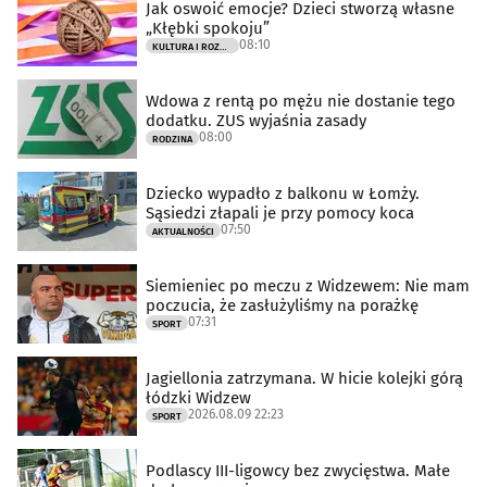
Jak oswoić emocje? Dzieci stworzą własne
„Kłębki spokoju”
08:10
KULTURA I ROZRYWKA
Wdowa z rentą po mężu nie dostanie tego
dodatku. ZUS wyjaśnia zasady
08:00
RODZINA
Dziecko wypadło z balkonu w Łomży.
Sąsiedzi złapali je przy pomocy koca
07:50
AKTUALNOŚCI
Siemieniec po meczu z Widzewem: Nie mam
poczucia, że zasłużyliśmy na porażkę
07:31
SPORT
Jagiellonia zatrzymana. W hicie kolejki górą
łódzki Widzew
2026.08.09 22:23
SPORT
Podlascy III-ligowcy bez zwycięstwa. Małe