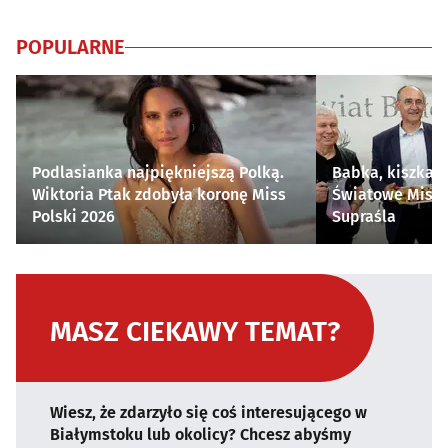
POPULARNE
Podlasianka najpiękniejszą Polką.
Babka, kiszka i
Wiktoria Ptak zdobyła koronę Miss
Światowe Mistr
Polski 2026
Supraśla
MASZ CIEKAWY TEMAT?
Wiesz, że zdarzyło się coś interesującego w
Białymstoku lub okolicy? Chcesz abyśmy