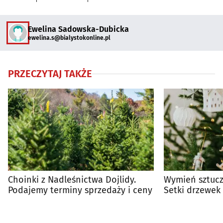
Ewelina Sadowska-Dubicka
ewelina.s@bialystokonline.pl
PRZECZYTAJ TAKŻE
Choinki z Nadleśnictwa Dojlidy.
Wymień sztucz
Podajemy terminy sprzedaży i ceny
Setki drzewek
mieszkańców 