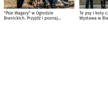
"Psie Wagary" w Ogrodzie
Te psy i koty 
Branickich. Przyjdź i poznaj
Wystawa w Bi
czworonogi ze schroniska
ich portrety