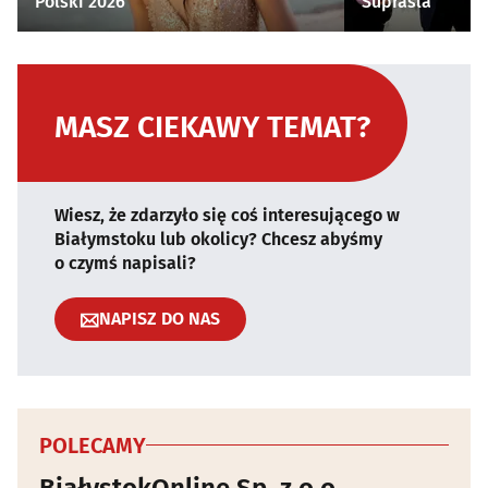
Polski 2026
Supraśla
MASZ CIEKAWY TEMAT?
Wiesz, że zdarzyło się coś interesującego w
Białymstoku lub okolicy? Chcesz abyśmy
o czymś napisali?
NAPISZ DO NAS
POLECAMY
BiałystokOnline Sp. z o.o.