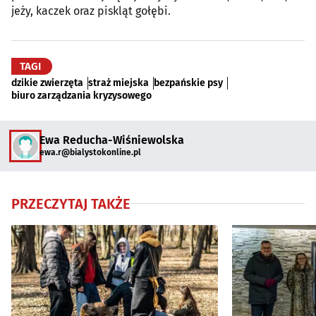
jeży, kaczek oraz piskląt gołębi.
TAGI
dzikie zwierzęta
straż miejska
bezpańskie psy
biuro zarządzania kryzysowego
Ewa Reducha-Wiśniewolska
ewa.r@bialystokonline.pl
PRZECZYTAJ TAKŻE