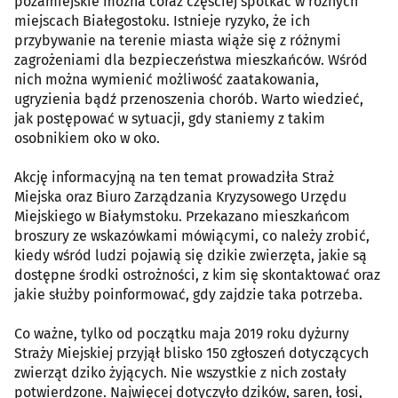
pozamiejskie można coraz częściej spotkać w różnych
miejscach Białegostoku. Istnieje ryzyko, że ich
przybywanie na terenie miasta wiąże się z różnymi
zagrożeniami dla bezpieczeństwa mieszkańców. Wśród
nich można wymienić możliwość zaatakowania,
ugryzienia bądź przenoszenia chorób. Warto wiedzieć,
jak postępować w sytuacji, gdy staniemy z takim
osobnikiem oko w oko.
Akcję informacyjną na ten temat prowadziła Straż
Miejska oraz Biuro Zarządzania Kryzysowego Urzędu
Miejskiego w Białymstoku. Przekazano mieszkańcom
broszury ze wskazówkami mówiącymi, co należy zrobić,
kiedy wśród ludzi pojawią się dzikie zwierzęta, jakie są
dostępne środki ostrożności, z kim się skontaktować oraz
jakie służby poinformować, gdy zajdzie taka potrzeba.
Co ważne, tylko od początku maja 2019 roku dyżurny
Straży Miejskiej przyjął blisko 150 zgłoszeń dotyczących
zwierząt dziko żyjących. Nie wszystkie z nich zostały
potwierdzone. Najwięcej dotyczyło dzików, saren, łosi,