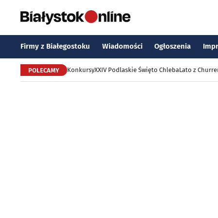
Firmy z Białegostoku
Wiadomości
Ogłoszenia
Imp
Konkursy
XXIV Podlaskie Święto Chleba
Lato z Churr
POLECAMY