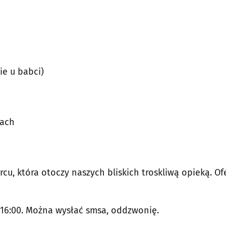
ie u babci)
rach
rcu, która otoczy naszych bliskich troskliwą opieką. O
 16:00. Można wysłać smsa, oddzwonię.