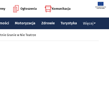
irmy
Ogłoszenia
Komunikacja
mości
Motoryzacja
Zdrowie
Turystyka
Więcej
tnie Granie w Nie Teatrze