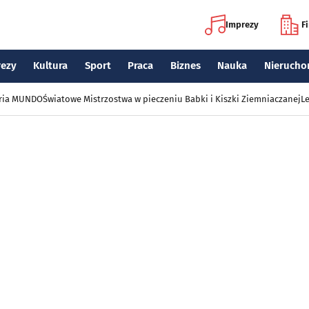
Imprezy
F
rezy
Kultura
Sport
Praca
Biznes
Nauka
Nierucho
eria MUNDO
Światowe Mistrzostwa w pieczeniu Babki i Kiszki Ziemniaczanej
Le