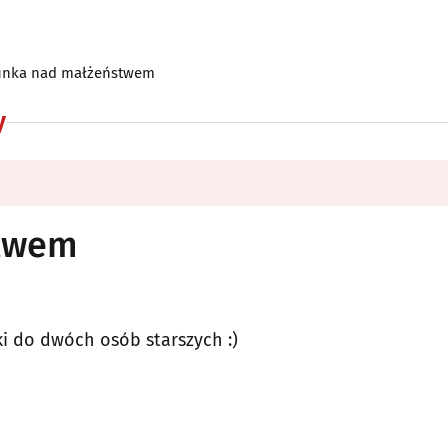
unka nad małżeństwem
y
stwem
i do dwóch osób starszych :)