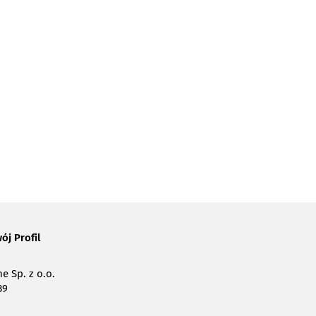
ój Profil
e Sp. z o.o.
39