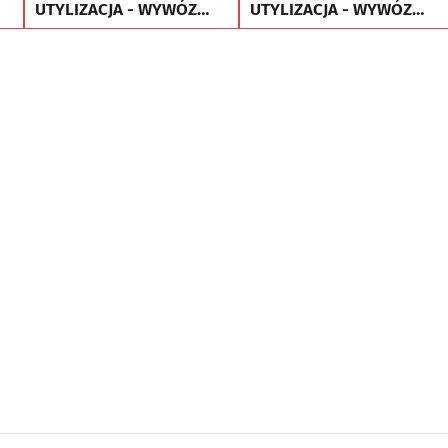
UTYLIZACJA - WYWÓZ
UTYLIZACJA - WYWÓZ
MEBLI RTV AGD
MEBLI RTV AGD