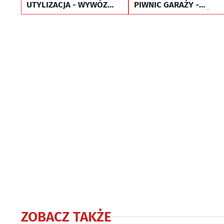
UTYLIZACJA - WYWÓZ
PIWNIC GARAŻY -
MEBLI RTV AGD
UTYLIZACJA - WYWÓZ
MEBLI
ZOBACZ TAKŻE