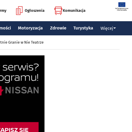
irmy
Ogłoszenia
Komunikacja
mości
Motoryzacja
Zdrowie
Turystyka
Więcej
tnie Granie w Nie Teatrze