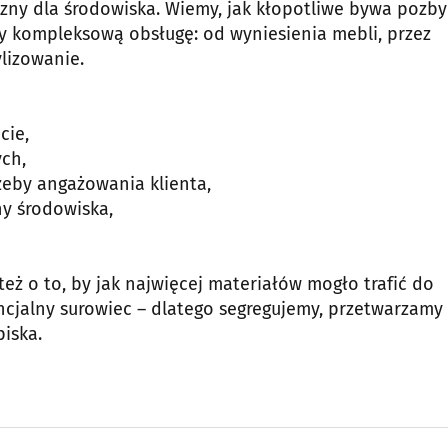
zny dla środowiska. Wiemy, jak kłopotliwe bywa pozbyc
 kompleksową obsługę: od wyniesienia mebli, przez
ylizowanie.
cie,
ych,
rzeby angażowania klienta,
ny środowiska,
eż o to, by jak najwięcej materiałów mogło trafić do
jalny surowiec – dlatego segregujemy, przetwarzamy 
iska.