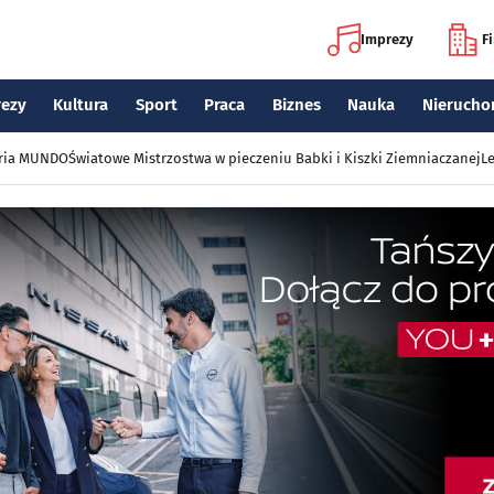
Imprezy
F
rezy
Kultura
Sport
Praca
Biznes
Nauka
Nierucho
eria MUNDO
Światowe Mistrzostwa w pieczeniu Babki i Kiszki Ziemniaczanej
Le