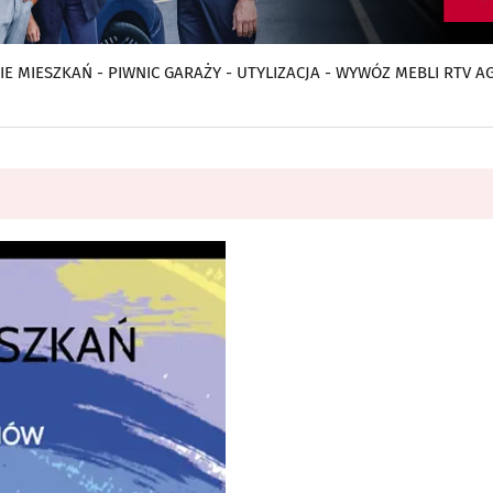
E MIESZKAŃ - PIWNIC GARAŻY - UTYLIZACJA - WYWÓZ MEBLI RTV A