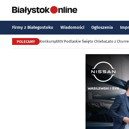
Firmy z Białegostoku
Wiadomości
Ogłoszenia
Imp
Konkursy
XXIV Podlaskie Święto Chleba
Lato z Churr
POLECAMY