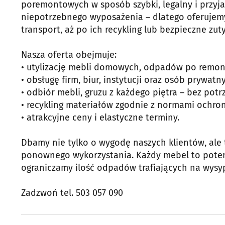
poremontowych w sposób szybki, legalny i przyja
niepotrzebnego wyposażenia – dlatego oferujemy
transport, aż po ich recykling lub bezpieczne zut
Nasza oferta obejmuje:
• utylizację mebli domowych, odpadów po remon
• obsługę firm, biur, instytucji oraz osób prywatn
• odbiór mebli, gruzu z każdego piętra – bez pot
• recykling materiałów zgodnie z normami ochro
• atrakcyjne ceny i elastyczne terminy.
Dbamy nie tylko o wygodę naszych klientów, ale t
ponownego wykorzystania. Każdy mebel to potenc
ograniczamy ilość odpadów trafiających na wysyp
Zadzwoń tel. 503 057 090