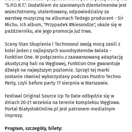
"S.P.O.R.T.". Dodatkiem do szanownych dżentelmenów jest
wszechstronny, utalentowany, odpowiedzialny za
warstwę muzyczną na albumach Tedego producent - Sir
Michu. Ich album, "Przypadek #Niesondze", ukaże się w
październiku, ale jego promocja już trwa.
Sceny Stan Skupienia i Technosoul swoją mocą zasili z
kolei jeden z najlepszych soundsystemów świata -
Funktion One. W połączeniu z zaawansowaną adaptacją
akustyczną hali na Węglowej, Funktion One gwarantuje
dźwięk na najwyższym poziomie. Sprzęt tej marki
zostanie również wykorzystany podczas Pozdro Techno
Party, czyli before party 17 sierpnia w Warszawie.
Festiwal Original Source Up To Date odbędzie się w
dniach 20-21 września na terenie kompleksu Węglowa.
Portal BiałystokOnline.pl jest patronem medialnym
imprezy.
Program, szczegóły, bilety: