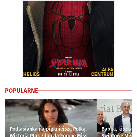
POPULARNE
Podlasianka najpiękniejszą Polką.
Babka, kiszka i
Wiktoria Ptak zdobyła koronę Miss
Światowe Mistr