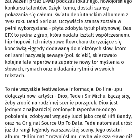
zauważeni przez EPMD podczas lokalnego, nowojorskiego
konkursu talentów. Dzięki temu, dostali szansę
pokazania się całemu światu debiutanckim albumem z
1992 roku Dead Serious. Oczywiście szansa została w
pełni wykorzystana - płyta zdobyła tytuł platynowej. Das
EFX to jedna z grup, która nadała kształt współczesnemu
hip-hopowi. Ich nietypowe flow charakteryzujące się
końcówką -iggedy dodawaną do niektórych słów, które
oni sami nazywają sewage (pol. ścieki), skierowało
kolejne fale raperów na zupełnie nowy tor myślenia o
słowach, rymach oraz układaniu rytmiki w swoich
tekstach.
To nie wszystkie festiwalowe informacje. Do line-upu
dołączyli nowi artyści - Diox, Tede i Sir Michu. Łączą siły,
żeby zrobić na rodzimej scenie porządek. Diox jest
jednym z najbardziej cenionych raperów młodego
pokolenia, zdobywał względy ludzi jako część Hifi Bandy,
oraz na Original Source Up To Date. Tede natomiast urósł
już do rangi legendy warszawskiej sceny. Jego ostatni
album, "Elliminati" przyniósł mu chyba większą sławę niż