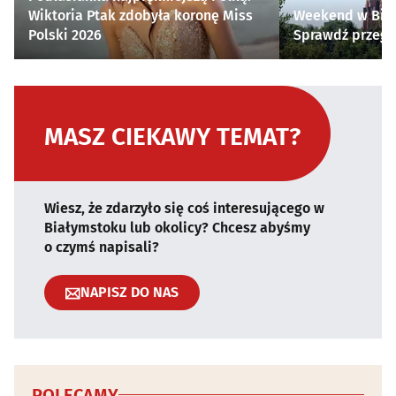
Wiktoria Ptak zdobyła koronę Miss
Weekend w Biał
Polski 2026
Sprawdź przegl
MASZ CIEKAWY TEMAT?
Wiesz, że zdarzyło się coś interesującego w
Białymstoku lub okolicy? Chcesz abyśmy
o czymś napisali?
NAPISZ DO NAS
POLECAMY