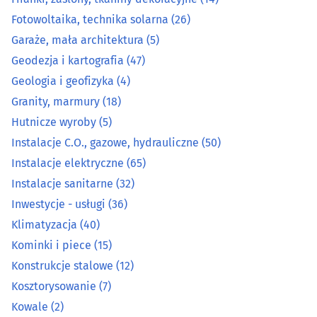
Garaże, mała architektura
(5)
Fotowoltaika, technika solarna
(26)
Geodezja i kartografia
(47)
Garaże, mała architektura
(5)
Geodezja i kartografia
(47)
Geologia i geofizyka
(4)
Geologia i geofizyka
(4)
Granity, marmury
(18)
Granity, marmury
(18)
Hutnicze wyroby
(5)
Instalacje C.O., gazowe, hydrauliczne
(50)
Hutnicze wyroby
(5)
Instalacje elektryczne
(65)
Instalacje sanitarne
(32)
Instalacje C.O., gazowe, hydrauliczne
(50)
Inwestycje - usługi
(36)
Instalacje elektryczne
(65)
Klimatyzacja
(40)
Kominki i piece
(15)
Instalacje sanitarne
(32)
Konstrukcje stalowe
(12)
Kosztorysowanie
(7)
Inwestycje - usługi
(36)
Kowale
(2)