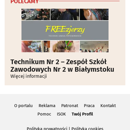
POLECAMY
Zabudowa balkonów
(8)
Żaluzje, rolety, markizy
(36)
Żaluzje, rolety, markizy - producenci
(9)
Technikum Nr 2 – Zespół Szkół
Zawodowych Nr 2 w Białymstoku
Więcej informacji
O portalu
Reklama
Patronat
Praca
Kontakt
Pomoc
ISOK
Twój Profil
Polityka prywatności
|
Polityka cookies