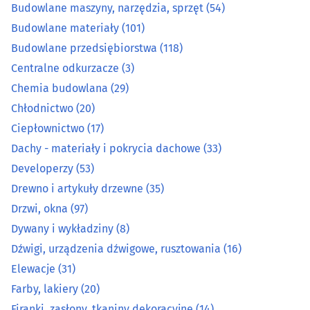
Budowlane maszyny, narzędzia, sprzęt
(54)
Budowlane materiały
(101)
Drewno i artykuły drzewne
(35)
Budowlane przedsiębiorstwa
(118)
Drzwi, okna
(97)
Centralne odkurzacze
(3)
Chemia budowlana
(29)
Dywany i wykładziny
(8)
Chłodnictwo
(20)
Ciepłownictwo
(17)
Dźwigi, urządzenia dźwigowe, rusztowania
(16)
Dachy - materiały i pokrycia dachowe
(33)
Developerzy
(53)
Elewacje
(31)
Drewno i artykuły drzewne
(35)
Farby, lakiery
(20)
Drzwi, okna
(97)
Dywany i wykładziny
(8)
Firanki, zasłony, tkaniny dekoracyjne
(14)
Dźwigi, urządzenia dźwigowe, rusztowania
(16)
Elewacje
(31)
Fotowoltaika, technika solarna
(26)
Farby, lakiery
(20)
Firanki, zasłony, tkaniny dekoracyjne
(14)