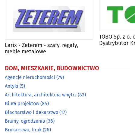
Budowlane maszyny, narzędzia, sprzęt
(54)
Budowlane materiały
(101)
TOBO Sp. z o. 
Budowlane przedsiębiorstwa
(118)
Dystrybutor Kr
Larix - Zeterem - szafy, regały,
Biurowych
meble metalowe
Centralne odkurzacze
(3)
DOM, MIESZKANIE, BUDOWNICTWO
Chemia budowlana
(29)
Agencje nieruchomości
(79)
Antyki
(5)
Chłodnictwo
(20)
Architektura, architektura wnętrz
(83)
Ciepłownictwo
(17)
Biura projektów
(84)
Blacharstwo i dekarstwo
(17)
Dachy - materiały i pokrycia dachowe
(33)
Bramy, ogrodzenia
(36)
Brukarstwo, bruk
(26)
Developerzy
(53)