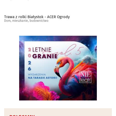
Tapety
(5)
Trawa z rolki Białystok - ACER Ogrody
Dom, mieszkanie, budownictwo
Tereny zieleni - projektowanie, urządzanie, konserwacja
(25)
Tkaniny i artykuły tekstylne
(13)
Wentylacja
(28)
Wodociągowe i kanalizacyjne przedsiębiorstwa
(12)
Wykończenia, usługi remontowe
(58)
Wyposażenie wnętrz
(51)
Zabezpieczenia i alarmy
(29)