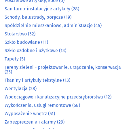
Pościelowe artykuły, koce
(6)
Meble biurowe
(13)
Sanitarno-instalacyjne artykuły
(28)
Schody, balustrady, poręcze
(19)
Meble dziecięce i młodzieżowe
(11)
Spółdzielnie mieszkaniowe, administracje
(45)
Stolarstwo
(32)
Meble kuchenne
(32)
Szkło budowlane
(11)
Szkło ozdobne i użytkowe
(13)
Meble na wymiar
(54)
Tapety
(5)
Obrazy, ramy
(6)
Tereny zieleni - projektowanie, urządzanie, konserwacja
(25)
Tkaniny i artykuły tekstylne
(13)
Ogrodnicze artykuły i sprzęt
(37)
Wentylacja
(28)
Ogrzewanie i techniki grzewcze
(33)
Wodociągowe i kanalizacyjne przedsiębiorstwa
(12)
Wykończenia, usługi remontowe
(58)
Opał
(10)
Wyposażenie wnętrz
(51)
Zabezpieczenia i alarmy
(29)
Osuszanie i odgrzybianie budynków
(3)