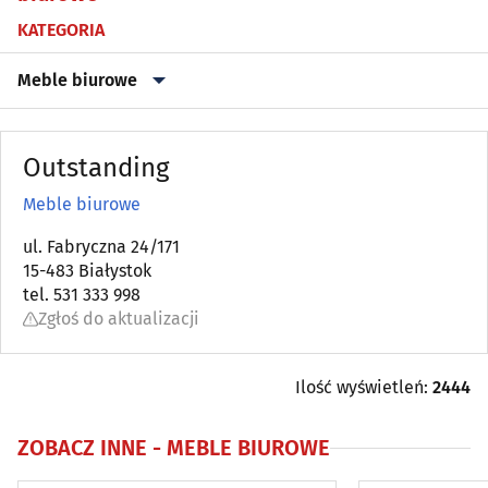
KATEGORIA
Meble biurowe
Agencje nieruchomości
(79)
Outstanding
Antyki
(5)
Meble biurowe
Architektura, architektura wnętrz
ul. Fabryczna 24/171
(83)
15-483 Białystok
tel. 531 333 998
Biura projektów
(84)
Zgłoś do aktualizacji
Blacharstwo i dekarstwo
(17)
Ilość wyświetleń:
2444
Bramy, ogrodzenia
(36)
ZOBACZ INNE -
MEBLE BIUROWE
Brukarstwo, bruk
(26)