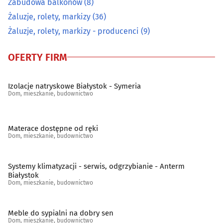
Zabudowa balkonów
(8)
Żaluzje, rolety, markizy
(36)
Oświetlenie
(18)
Żaluzje, rolety, markizy - producenci
(9)
Podłogi
(39)
OFERTY FIRM
Pościelowe artykuły, koce
(6)
Izolacje natryskowe Białystok - Symeria
Dom, mieszkanie, budownictwo
Sanitarno-instalacyjne artykuły
(28)
Schody, balustrady, poręcze
(19)
Materace dostępne od ręki
Dom, mieszkanie, budownictwo
Spółdzielnie mieszkaniowe, administracje
(45)
Systemy klimatyzacji - serwis, odgrzybianie - Anterm
Stolarstwo
(32)
Białystok
Dom, mieszkanie, budownictwo
Szkło budowlane
(11)
Meble do sypialni na dobry sen
Dom, mieszkanie, budownictwo
Szkło ozdobne i użytkowe
(13)