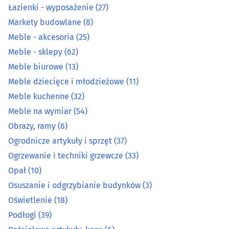
Łazienki - wyposażenie
(27)
Klimatyzacja
(40)
Markety budowlane
(8)
Kominki i piece
(15)
Meble - akcesoria
(25)
Meble - sklepy
(62)
Konstrukcje stalowe
(12)
Meble biurowe
(13)
Meble dziecięce i młodzieżowe
(11)
Kosztorysowanie
(7)
Meble kuchenne
(32)
Meble na wymiar
(54)
Kowale
(2)
Obrazy, ramy
(6)
Łazienki - wyposażenie
(27)
Ogrodnicze artykuły i sprzęt
(37)
Ogrzewanie i techniki grzewcze
(33)
Markety budowlane
(8)
Opał
(10)
Osuszanie i odgrzybianie budynków
(3)
Meble - akcesoria
(25)
Oświetlenie
(18)
Podłogi
(39)
Meble - sklepy
(62)