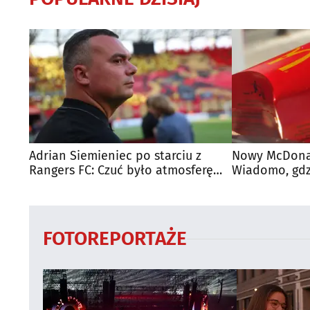
Adrian Siemieniec po starciu z
Nowy McDonal
Rangers FC: Czuć było atmosferę
Wiadomo, gdzi
dużego meczu
otwarty
FOTOREPORTAŻE