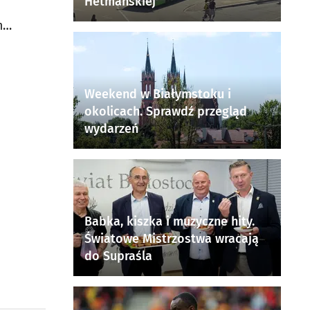
Hetmańskiej
móż
Weekend w Białymstoku i
okolicach. Sprawdź przegląd
wydarzeń
Babka, kiszka i muzyczne hity.
Światowe Mistrzostwa wracają
do Supraśla