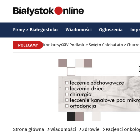
Firmy z Białegostoku
Wiadomości
Ogłoszenia
Imp
Konkursy
XXIV Podlaskie Święto Chleba
Lato z Churr
POLECAMY
Strona główna
Wiadomości
Zdrowie
Pacjenci onkolog