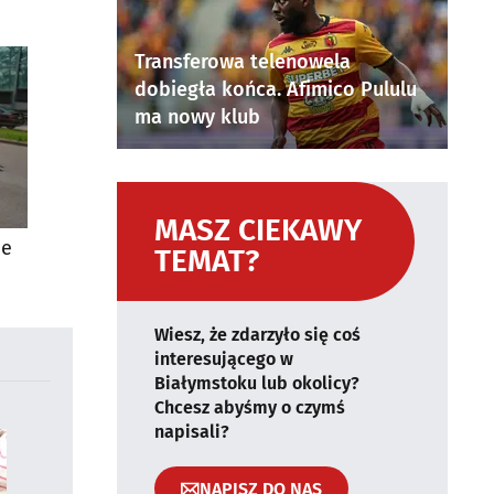
Transferowa telenowela
dobiegła końca. Afimico Pululu
ma nowy klub
MASZ CIEKAWY
ie
TEMAT?
Wiesz, że zdarzyło się coś
interesującego w
Białymstoku lub okolicy?
Chcesz abyśmy o czymś
napisali?
NAPISZ DO NAS