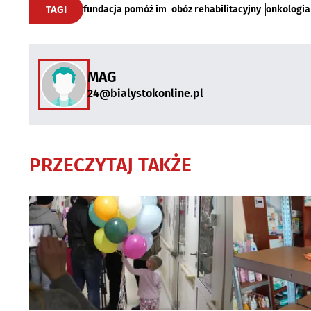
TAGI
fundacja pomóż im
obóz rehabilitacyjny
onkologia
MAG
24@bialystokonline.pl
PRZECZYTAJ TAKŻE