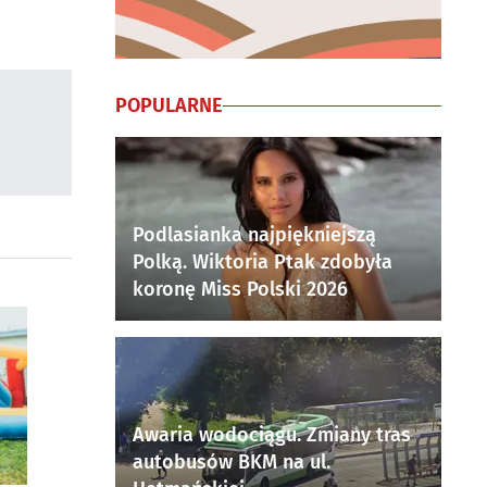
POPULARNE
Podlasianka najpiękniejszą
Polką. Wiktoria Ptak zdobyła
koronę Miss Polski 2026
Awaria wodociągu. Zmiany tras
autobusów BKM na ul.