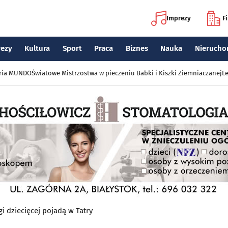
Imprezy
F
rezy
Kultura
Sport
Praca
Biznes
Nauka
Nierucho
eria MUNDO
Światowe Mistrzostwa w pieczeniu Babki i Kiszki Ziemniaczanej
Le
i dziecięcej pojadą w Tatry