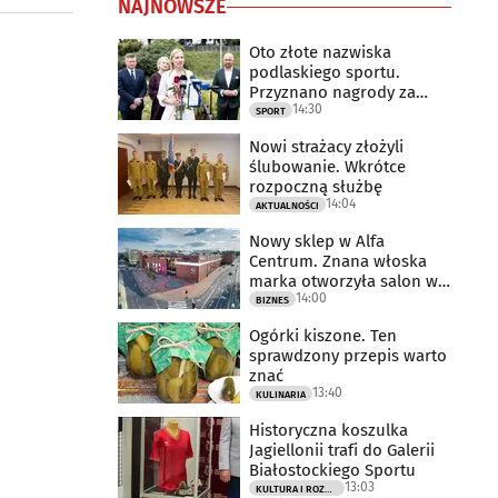
NAJNOWSZE
Oto złote nazwiska
podlaskiego sportu.
Przyznano nagrody za
14:30
2025 rok
SPORT
Nowi strażacy złożyli
ślubowanie. Wkrótce
rozpoczną służbę
14:04
AKTUALNOŚCI
Nowy sklep w Alfa
Centrum. Znana włoska
marka otworzyła salon w
14:00
Białymstoku
BIZNES
Ogórki kiszone. Ten
sprawdzony przepis warto
znać
13:40
KULINARIA
Historyczna koszulka
Jagiellonii trafi do Galerii
Białostockiego Sportu
13:03
KULTURA I ROZRYWKA