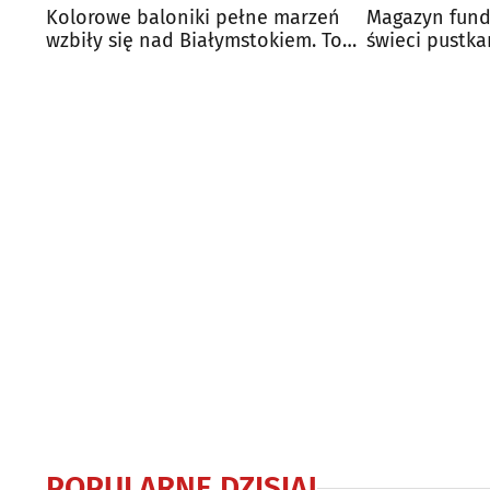
Kolorowe baloniki pełne marzeń
Magazyn fund
wzbiły się nad Białymstokiem. To
świeci pustka
znak jedności
POPULARNE DZISIAJ