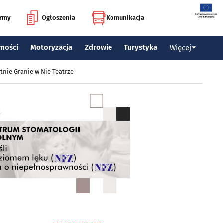
irmy
Ogłoszenia
Komunikacja
mości
Motoryzacja
Zdrowie
Turystyka
Więcej
tnie Granie w Nie Teatrze