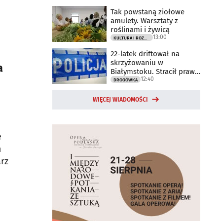
Tak powstaną ziołowe
amulety. Warsztaty z
roślinami i żywicą
13:00
KULTURA I ROZRYWKA
22-latek driftował na
skrzyżowaniu w
a
Białymstoku. Stracił prawo
12:40
jazdy
DROGÓWKA
WIĘCEJ WIADOMOŚCI
e
m
arz