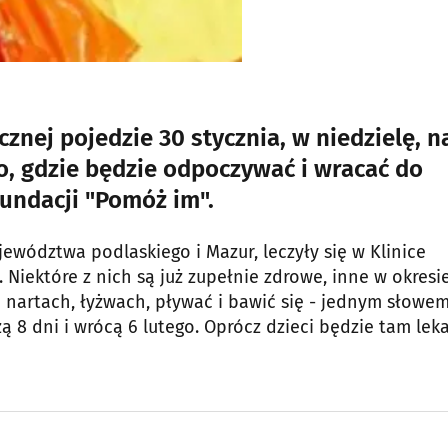
znej pojedzie 30 stycznia, w niedzielę, n
o, gdzie będzie odpoczywać i wracać do
Fundacji "Pomóż im".
jewództwa podlaskiego i Mazur, leczyły się w Klinice
 Niektóre z nich są już zupełnie zdrowe, inne w okresi
 nartach, łyżwach, pływać i bawić się - jednym słowe
8 dni i wrócą 6 lutego. Oprócz dzieci będzie tam lek