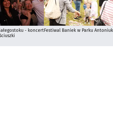
iałegostoku - koncert
Festiwal Baniek w Parku Antoniuk
ciuszki