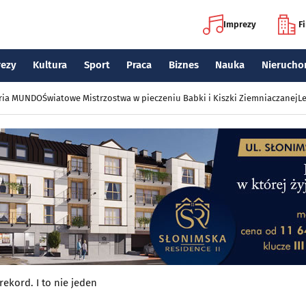
Imprezy
F
rezy
Kultura
Sport
Praca
Biznes
Nauka
Nierucho
eria MUNDO
Światowe Mistrzostwa w pieczeniu Babki i Kiszki Ziemniaczanej
Le
rekord. I to nie jeden