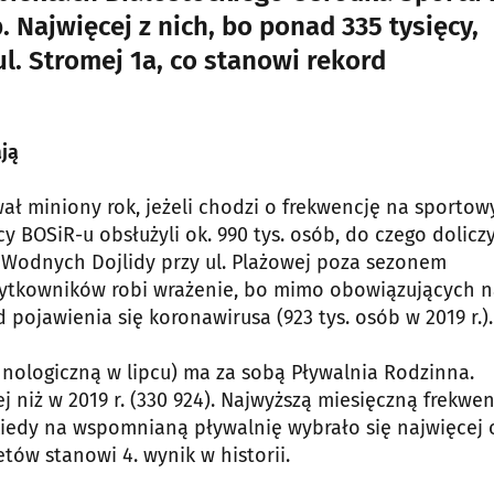
. Najwięcej z nich, bo ponad 335 tysięcy,
l. Stromej 1a, co stanowi rekord
ają
ał miniony rok, jeżeli chodzi o frekwencję na sportow
y BOSiR-u obsłużyli ok. 990 tys. osób, do czego dolicz
Wodnych Dojlidy przy ul. Plażowej poza sezonem
żytkowników robi wrażenie, bo mimo obowiązujących 
 pojawienia się koronawirusa (923 tys. osób w 2019 r.).
hnologiczną w lipcu) ma za sobą Pływalnia Rodzinna.
ej niż w 2019 r. (330 924). Najwyższą miesięczną frekwe
kiedy na wspomnianą pływalnię wybrało się najwięcej 
etów stanowi 4. wynik w historii.