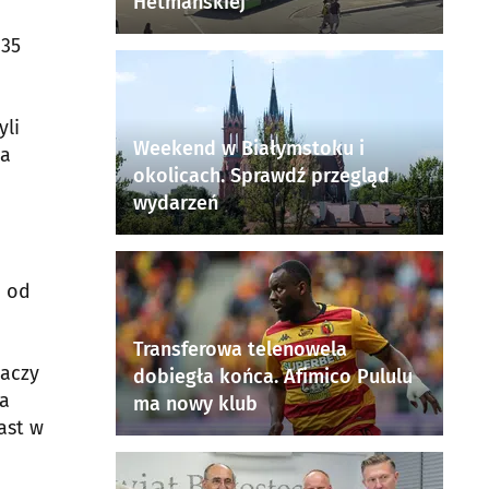
Hetmańskiej
335
yli
Weekend w Białymstoku i
wa
okolicach. Sprawdź przegląd
wydarzeń
ę od
Transferowa telenowela
naczy
dobiegła końca. Afimico Pululu
ta
ma nowy klub
ast w