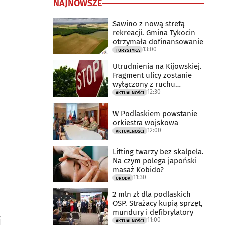
NAJNOWSZE
Sawino z nową strefą
rekreacji. Gmina Tykocin
otrzymała dofinansowanie
13:00
TURYSTYKA
Utrudnienia na Kijowskiej.
Fragment ulicy zostanie
wyłączony z ruchu
12:30
drogowego
AKTUALNOŚCI
W Podlaskiem powstanie
orkiestra wojskowa
12:00
AKTUALNOŚCI
Lifting twarzy bez skalpela.
Na czym polega japoński
masaż Kobido?
11:30
URODA
2 mln zł dla podlaskich
OSP. Strażacy kupią sprzęt,
mundury i defibrylatory
i
11:00
AKTUALNOŚCI