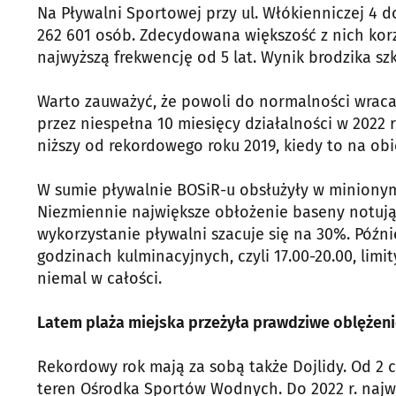
Na Pływalni Sportowej przy ul. Włókienniczej 4 do
262 601 osób. Zdecydowana większość z nich korzys
najwyższą frekwencję od 5 lat. Wynik brodzika s
Warto zauważyć, że powoli do normalności wraca 
przez niespełna 10 miesięcy działalności w 2022
niższy od rekordowego roku 2019, kiedy to na obi
W sumie pływalnie BOSiR-u obsłużyły w minionym
Niezmiennie największe obłożenie baseny notują 
wykorzystanie pływalni szacuje się na 30%. Późni
godzinach kulminacyjnych, czyli 17.00-20.00, li
niemal w całości.
Latem plaża miejska przeżyła prawdziwe oblężen
Rekordowy rok mają za sobą także Dojlidy. Od 2 
teren Ośrodka Sportów Wodnych. Do 2022 r. naj