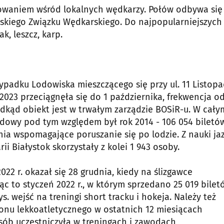
esowaniem wśród lokalnych wędkarzy. Połów odbywa się
skiego Związku Wędkarskiego. Do najpopularniejszych
k, leszcz, karp.
ypadku Lodowiska mieszczącego się przy ul. 11 Listop
2023 przeciągnęła się do 1 października, frekwencja od
odkąd obiekt jest w trwałym zarządzie BOSiR-u. W cały
rdowy pod tym względem był rok 2014 - 106 054 biletów
nia wspomagające poruszanie się po lodzie. Z nauki ja
i Białystok skorzystały z kolei 1 943 osoby.
 r. okazał się 28 grudnia, kiedy na ślizgawce
c to styczeń 2022 r., w którym sprzedano 25 019 bilet
. wejść na treningi short tracku i hokeja. Należy też
ionu lekkoatletycznego w ostatnich 12 miesiącach
osób uczestniczyła w treningach i zawodach