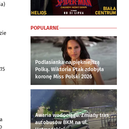
ia)
POPULARNE
zie
Podlasianka najpiękniejszą
15
Polką. Wiktoria Ptak zdobyła
koronę Miss Polski 2026
Awaria wodociągu. Zmiany tras
na
autobusów BKM na ul.
o