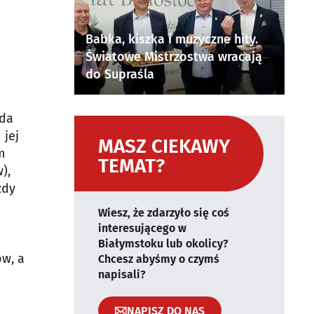
Babka, kiszka i muzyczne hity.
Światowe Mistrzostwa wracają
do Supraśla
ada
 jej
MASZ CIEKAWY
m
TEMAT?
),
zdy
Wiesz, że zdarzyło się coś
interesującego w
Białymstoku lub okolicy?
ów, a
Chcesz abyśmy o czymś
napisali?
NAPISZ DO NAS