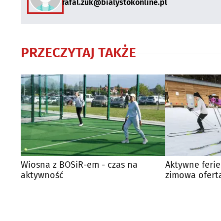
rafal.zuk@bialystokonline.pl
PRZECZYTAJ TAKŻE
Wiosna z BOSiR-em - czas na
Aktywne ferie
aktywność
zimowa ofert
wolny od nau