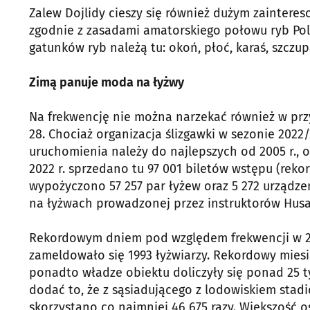
Zalew Dojlidy cieszy się również dużym zainter
zgodnie z zasadami amatorskiego połowu ryb Pol
gatunków ryb należą tu: okoń, płoć, karaś, szczupa
Zimą panuje moda na łyżwy
Na frekwencję nie można narzekać również w prz
28. Chociaż organizacja ślizgawki w sezonie 2022/
uruchomienia należy do najlepszych od 2005 r., 
2022 r. sprzedano tu 97 001 biletów wstępu (reko
wypożyczono 57 257 par łyżew oraz 5 272 urządze
na łyżwach prowadzonej przez instruktorów Husari
Rekordowym dniem pod względem frekwencji w 2022
zameldowało się 1993 łyżwiarzy. Rekordowy miesią
ponadto władze obiektu doliczyły się ponad 25 tys
dodać to, że z sąsiadującego z lodowiskiem stad
skorzystano co najmniej 46 675 razy. Większość 