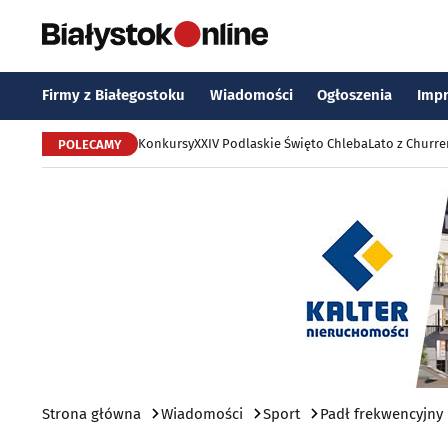
Firmy z Białegostoku
Wiadomości
Ogłoszenia
Imp
Konkursy
XXIV Podlaskie Święto Chleba
Lato z Churr
POLECAMY
Strona główna
Wiadomości
Sport
Padł frekwencyjny 