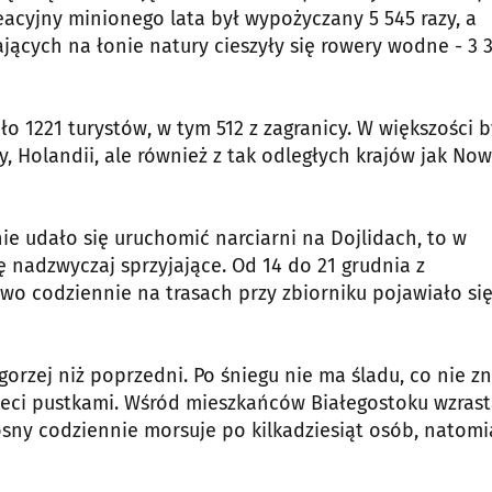
reacyjny minionego lata był wypożyczany 5 545 razy, a
cych na łonie natury cieszyły się rowery wodne - 3 
 1221 turystów, w tym 512 z zagranicy. W większości b
twy, Holandii, ale również z tak odległych krajów jak No
ie udało się uruchomić narciarni na Dojlidach, to w
ę nadzwyczaj sprzyjające. Od 14 do 21 grudnia z
wo codziennie na trasach przy zbiorniku pojawiało si
 gorzej niż poprzedni. Po śniegu nie ma śladu, co nie z
eci pustkami. Wśród mieszkańców Białegostoku wzras
sny codziennie morsuje po kilkadziesiąt osób, natomi