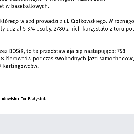
wet w baseballowych.
 którego wjazd prowadzi z ul. Ciołkowskiego. W różneg
y udział 5 374 osoby. 2780 z nich korzystało z toru po
zez BOSiR, to te przedstawiają się następująco: 758
718 kierowców podczas swobodnych jazd samochodowy
7 kartingowców.
lodowisko
Tor Białystok