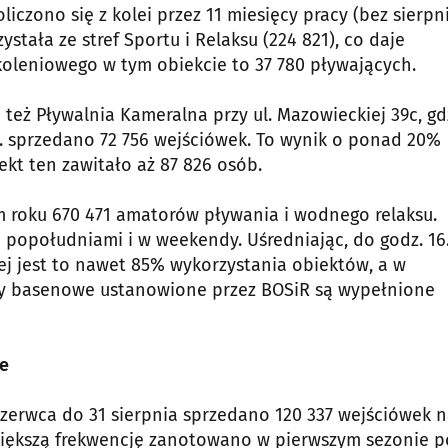
liczono się z kolei przez 11 miesięcy pracy (bez sierpn
tała ze stref Sportu i Relaksu (224 821), co daje
zkoleniowego w tym obiekcie to 37 780 pływających.
też Pływalnia Kameralna przy ul. Mazowieckiej 39c, gd
 r. sprzedano 72 756 wejściówek. To wynik o ponad 20%
ekt ten zawitało aż 87 826 osób.
 roku 670 471 amatorów pływania i wodnego relaksu.
popołudniami i w weekendy. Uśredniając, do godz. 16.
ej jest to nawet 85% wykorzystania obiektów, a w
mity basenowe ustanowione przez BOSiR są wypełnione
ie
czerwca do 31 sierpnia sprzedano 120 337 wejściówek 
większą frekwencję zanotowano w pierwszym sezonie p