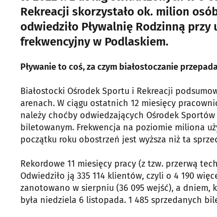
Rekreacji skorzystało ok. milion osób
odwiedziło Pływalnię Rodzinną przy u
frekwencyjny w Podlaskiem.
Pływanie to coś, za czym białostoczanie przepad
Białostocki Ośrodek Sportu i Rekreacji podsumow
arenach. W ciągu ostatnich 12 miesięcy pracownic
należy choćby odwiedzających Ośrodek Sportów 
biletowanym. Frekwencja na poziomie miliona u
początku roku obostrzeń jest wyższa niż ta sprzed
Rekordowe 11 miesięcy pracy (z tzw. przerwą tec
Odwiedziło ją 335 114 klientów, czyli o 4 190 więc
zanotowano w sierpniu (36 095 wejść), a dniem, 
była niedziela 6 listopada. 1 485 sprzedanych bil