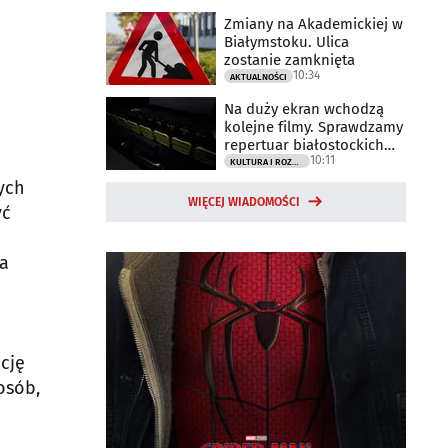
Zmiany na Akademickiej w
Białymstoku. Ulica
zostanie zamknięta
10:34
AKTUALNOŚCI
Na duży ekran wchodzą
kolejne filmy. Sprawdzamy
repertuar białostockich
10:11
kin
KULTURA I ROZRYWKA
ych
WIĘCEJ WIADOMOŚCI
yć
na
ncję
osób,