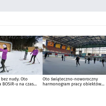
 bez nudy. Oto
Oto świąteczno-noworoczny
a BOSiR-u na czas
harmonogram pracy obiektów
ki
BOSiR-u