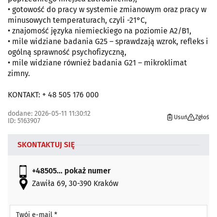
• gotowość do pracy w systemie zmianowym oraz pracy w
minusowych temperaturach, czyli -21°C,
• znajomość języka niemieckiego na poziomie A2/B1,
• mile widziane badania G25 – sprawdzają wzrok, refleks i
ogólną sprawność psychofizyczną,
• mile widziane również badania G21 – mikroklimat
zimny.
KONTAKT: + 48 505 176 000
dodane: 2026-05-11 11:30:12
Usuń
Zgłoś
ID: 5163907
SKONTAKTUJ SIĘ
+48505...
pokaż numer
Zawiła 69, 30-390 Kraków
Twój e-mail *