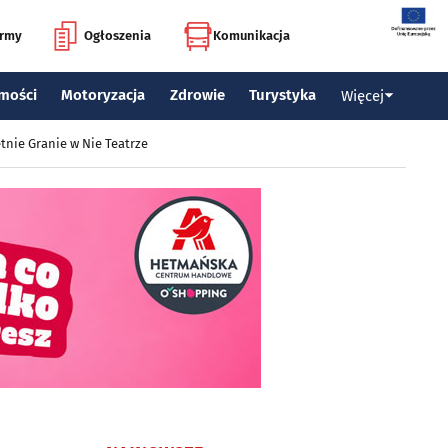
irmy
Ogłoszenia
Komunikacja
mości
Motoryzacja
Zdrowie
Turystyka
Więcej
tnie Granie w Nie Teatrze