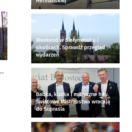
Hetmańskiej
Weekend w Białymstoku i
okolicach. Sprawdź przegląd
wydarzeń
Babka, kiszka i muzyczne hity.
Światowe Mistrzostwa wracają
do Supraśla