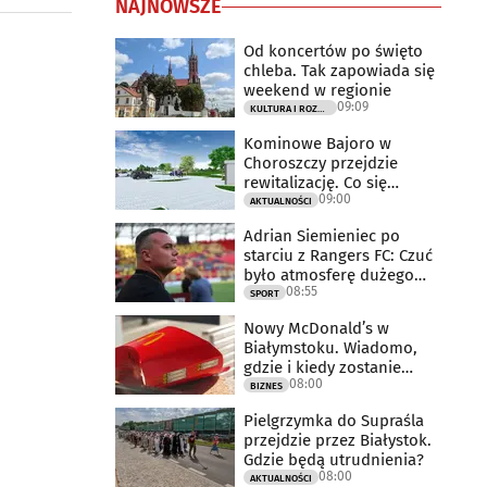
NAJNOWSZE
Od koncertów po święto
chleba. Tak zapowiada się
weekend w regionie
09:09
KULTURA I ROZRYWKA
Kominowe Bajoro w
Choroszczy przejdzie
rewitalizację. Co się
09:00
zmieni?
AKTUALNOŚCI
Adrian Siemieniec po
starciu z Rangers FC: Czuć
było atmosferę dużego
08:55
meczu
SPORT
Nowy McDonald’s w
Białymstoku. Wiadomo,
gdzie i kiedy zostanie
08:00
otwarty
BIZNES
Pielgrzymka do Supraśla
przejdzie przez Białystok.
Gdzie będą utrudnienia?
08:00
AKTUALNOŚCI