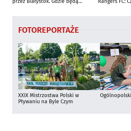
przez Białystok. Gdzie będą
Rangers FC: C
utrudnienia?
dużego mecz
FOTOREPORTAŻE
XXIX Mistrzostwa Polski w
Ogólnopolsk
Pływaniu na Byle Czym