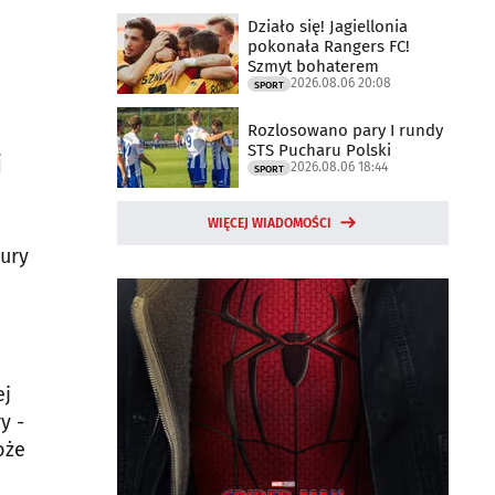
Działo się! Jagiellonia
pokonała Rangers FC!
Szmyt bohaterem
2026.08.06 20:08
SPORT
Rozlosowano pary I rundy
STS Pucharu Polski
i
2026.08.06 18:44
SPORT
WIĘCEJ WIADOMOŚCI
ury
ej
y -
oże