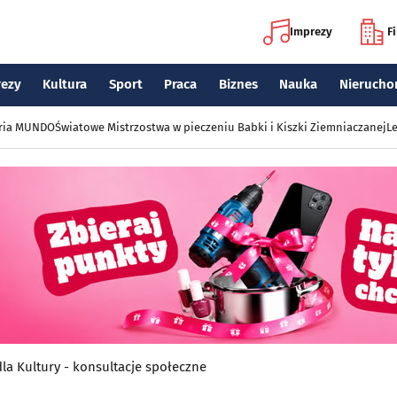
Imprezy
F
rezy
Kultura
Sport
Praca
Biznes
Nauka
Nierucho
eria MUNDO
Światowe Mistrzostwa w pieczeniu Babki i Kiszki Ziemniaczanej
Le
dla Kultury - konsultacje społeczne