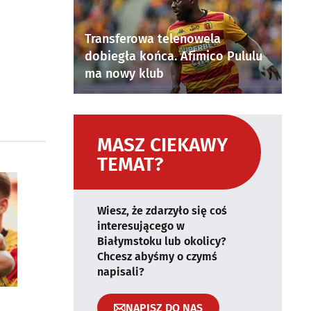
Transferowa telenowela
dobiegła końca. Afimico Pululu
ma nowy klub
MASZ CIEKAWY
TEMAT?
Wiesz, że zdarzyło się coś
interesującego w
Białymstoku lub okolicy?
Chcesz abyśmy o czymś
napisali?
NAPISZ DO NAS