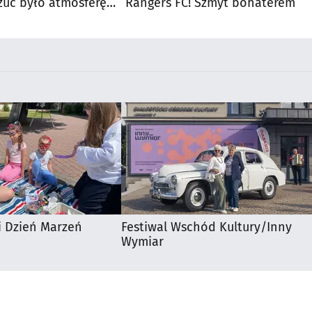
zuć było atmosferę
Rangers FC! Szmyt bohaterem
u
i Dzień Marzeń
Festiwal Wschód Kultury/Inny
Wymiar