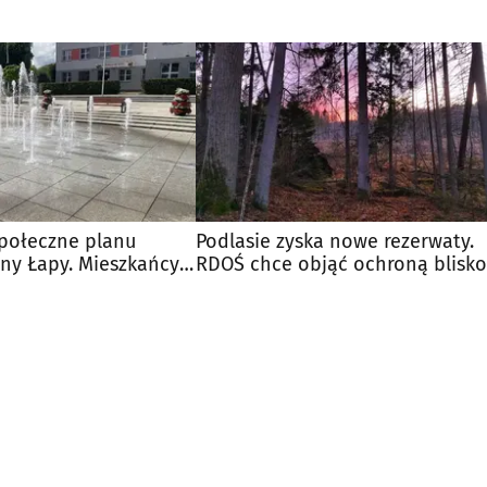
społeczne planu
Podlasie zyska nowe rezerwaty.
ny Łapy. Mieszkańcy
RDOŚ chce objąć ochroną blisko
ć uwagi
1000 hektarów