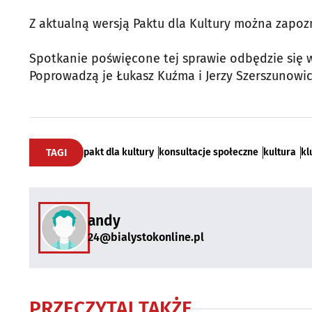
Z aktualną wersją Paktu dla Kultury można zapoz
Spotkanie poświęcone tej sprawie odbędzie się 
Poprowadzą je Łukasz Kuźma i Jerzy Szerszunowicz
TAGI
pakt dla kultury
konsultacje społeczne
kultura
kl
andy
24@bialystokonline.pl
PRZECZYTAJ TAKŻE