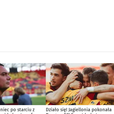
niec po starciu z
Działo się! Jagiellonia pokonała