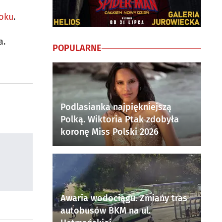
toku
.
a.
POPULARNE
Podlasianka najpiękniejszą
Polką. Wiktoria Ptak zdobyła
koronę Miss Polski 2026
Awaria wodociągu. Zmiany tras
autobusów BKM na ul.