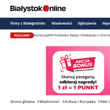
Firmy z Białegostoku
Wiadomości
Ogłoszenia
Imp
Konkursy
XXIV Podlaskie Święto Chleba
Lato z Churr
POLECAMY
Strona główna
Wiadomości
Kultura i Rozrywka
Pakt 