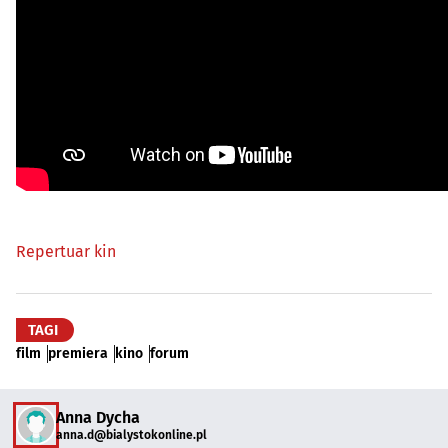
Repertuar kin
TAGI
film
premiera
kino
forum
Anna Dycha
anna.d@bialystokonline.pl