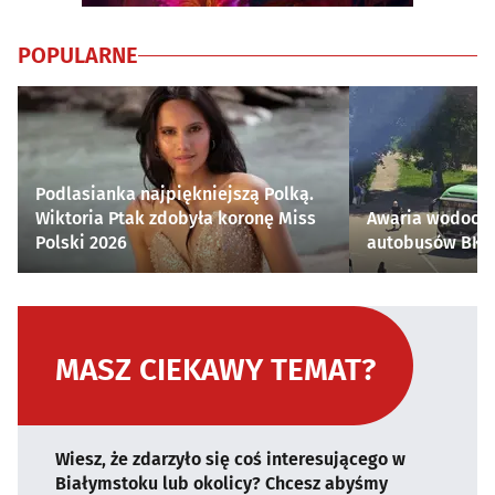
POPULARNE
Podlasianka najpiękniejszą Polką.
Wiktoria Ptak zdobyła koronę Miss
Awaria wodocią
Polski 2026
autobusów BKM 
MASZ CIEKAWY TEMAT?
Wiesz, że zdarzyło się coś interesującego w
Białymstoku lub okolicy? Chcesz abyśmy