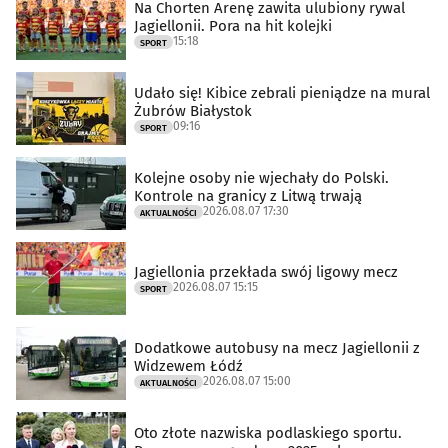
Na Chorten Arenę zawita ulubiony rywal
Jagiellonii. Pora na hit kolejki
15:18
SPORT
Udało się! Kibice zebrali pieniądze na mural
Żubrów Białystok
09:16
SPORT
Kolejne osoby nie wjechały do Polski.
Kontrole na granicy z Litwą trwają
2026.08.07 17:30
AKTUALNOŚCI
Jagiellonia przekłada swój ligowy mecz
2026.08.07 15:15
SPORT
Dodatkowe autobusy na mecz Jagiellonii z
Widzewem Łódź
2026.08.07 15:00
AKTUALNOŚCI
Oto złote nazwiska podlaskiego sportu.