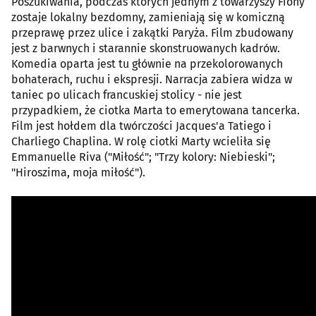
Poszukiwania, podczas których jednym z towarzyszy Fiony
zostaje lokalny bezdomny, zamieniają się w komiczną
przeprawę przez ulice i zakątki Paryża. Film zbudowany
jest z barwnych i starannie skonstruowanych kadrów.
Komedia oparta jest tu głównie na przekolorowanych
bohaterach, ruchu i ekspresji. Narracja zabiera widza w
taniec po ulicach francuskiej stolicy - nie jest
przypadkiem, że ciotka Marta to emerytowana tancerka.
Film jest hołdem dla twórczości Jacques'a Tatiego i
Charliego Chaplina. W rolę ciotki Marty wcieliła się
Emmanuelle Riva ("Miłość"; "Trzy kolory: Niebieski";
"Hiroszima, moja miłość").