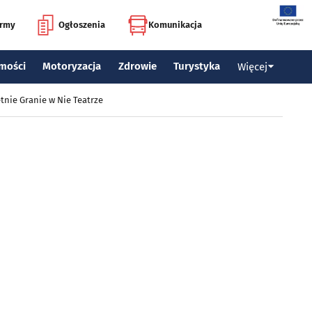
irmy
Ogłoszenia
Komunikacja
mości
Motoryzacja
Zdrowie
Turystyka
Więcej
tnie Granie w Nie Teatrze