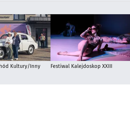
hód Kultury/Inny
Festiwal Kalejdoskop XXIII