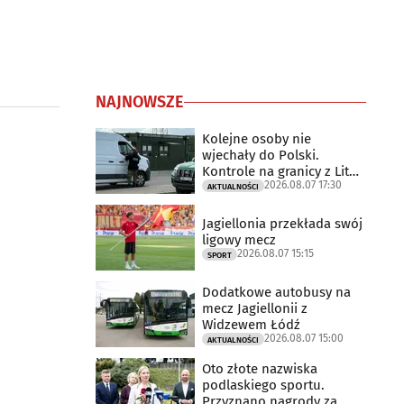
NAJNOWSZE
Kolejne osoby nie
wjechały do Polski.
Kontrole na granicy z Litwą
2026.08.07 17:30
trwają
AKTUALNOŚCI
Jagiellonia przekłada swój
ligowy mecz
2026.08.07 15:15
SPORT
Dodatkowe autobusy na
mecz Jagiellonii z
Widzewem Łódź
2026.08.07 15:00
AKTUALNOŚCI
Oto złote nazwiska
podlaskiego sportu.
Przyznano nagrody za