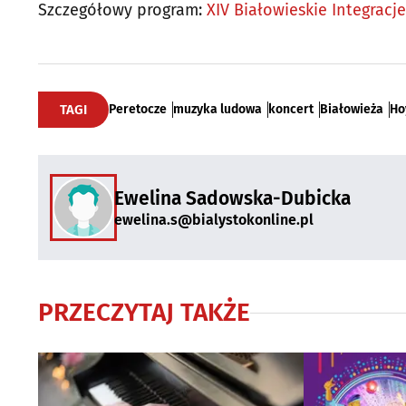
Szczegółowy program:
XIV Białowieskie Integracj
TAGI
Peretocze
muzyka ludowa
koncert
Białowieża
Ho
Ewelina Sadowska-Dubicka
ewelina.s@bialystokonline.pl
PRZECZYTAJ TAKŻE