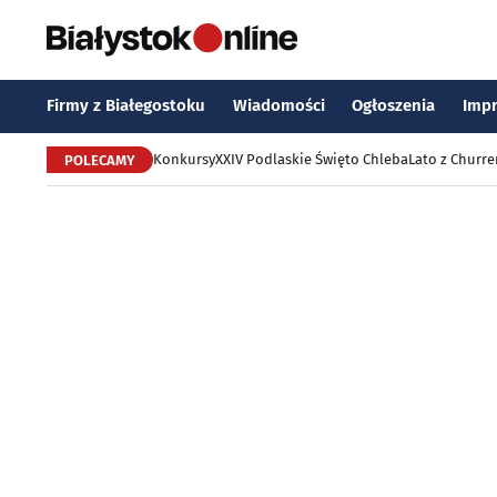
Firmy z Białegostoku
Wiadomości
Ogłoszenia
Imp
Konkursy
XXIV Podlaskie Święto Chleba
Lato z Churr
POLECAMY