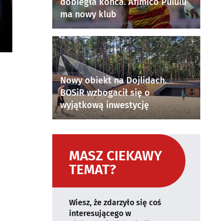
dobiegła końca. Afimico Pululu
ma nowy klub
Nowy obiekt na Dojlidach.
BOSiR wzbogacił się o
wyjątkową inwestycję
MASZ CIEKAWY
TEMAT?
Wiesz, że zdarzyło się coś
interesującego w