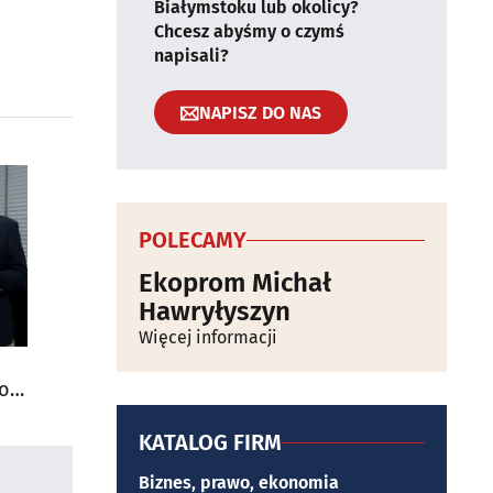
Białymstoku lub okolicy?
Chcesz abyśmy o czymś
napisali?
NAPISZ DO NAS
POLECAMY
Ekoprom Michał
Hawryłyszyn
Więcej informacji
do
KATALOG FIRM
Biznes, prawo, ekonomia