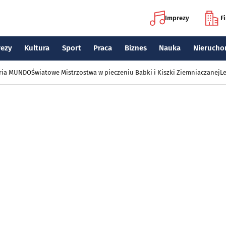
Imprezy
F
rezy
Kultura
Sport
Praca
Biznes
Nauka
Nierucho
eria MUNDO
Światowe Mistrzostwa w pieczeniu Babki i Kiszki Ziemniaczanej
Le