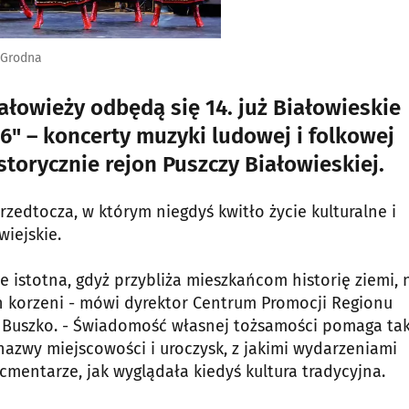
z Grodna
ałowieży odbędą się 14. już Białowieskie
16" – koncerty muzyki ludowej i folkowej
torycznie rejon Puszczy Białowieskiej.
rzedtocza, w którym niegdyś kwitło życie kulturalne i
wiejskie.
e istotna, gdyż przybliża mieszkańcom historię ziemi, 
ch korzeni - mówi dyrektor Centrum Promocji Regionu
j Buszko. - Świadomość własnej tożsamości pomaga ta
 nazwy miejscowości i uroczysk, z jakimi wydarzeniami
cmentarze, jak wyglądała kiedyś kultura tradycyjna.