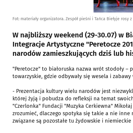
Fot: materiały organizatora. Zespół pieśni i Tańca Biełyje rosy 
W najbliższy weekend (29-30.07) w Bi
Integracje Artystyczne "Peretocze 20
narodów zamieszkujących dziś lub his
"Peretocze" to białoruska nazwa wrót stodoły – p
towarzyskie, gdzie odbywały się wesela i zabawy 
- Prezentacja kultury wielu narodów jest niezwykl
której żyją i pobudza do refleksji na temat swoi
"Czerlonka" Fundacji "Muzyka Cerkiewna" Mikoła
zrozumieć, dlaczego spotyka się takie a nie inne
związane są pozostałe tu żydowskie i niemieckie 