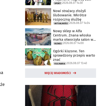
2026.08.07 14:30
2025 rok
SPORT
Nowi strażacy złożyli
ślubowanie. Wkrótce
rozpoczną służbę
2026.08.07 14:04
AKTUALNOŚCI
Nowy sklep w Alfa
Centrum. Znana włoska
marka otworzyła salon w
2026.08.07 14:00
Białymstoku
BIZNES
Ogórki kiszone. Ten
sprawdzony przepis warto
znać
2026.08.07 13:40
KULINARIA
na
WIĘCEJ WIADOMOŚCI
kże