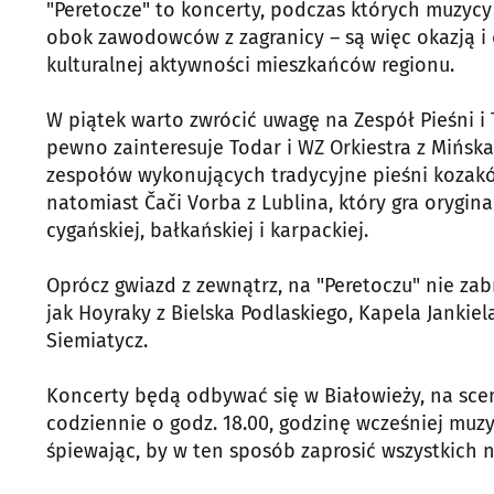
"Peretocze" to koncerty, podczas których muzycy
obok zawodowców z zagranicy – są więc okazją i 
kulturalnej aktywności mieszkańców regionu.
W piątek warto zwrócić uwagę na Zespół Pieśni i 
pewno zainteresuje Todar i WZ Orkiestra z Mińska
zespołów wykonujących tradycyjne pieśni kozakó
natomiast Čači Vorba z Lublina, który gra orygi
cygańskiej, bałkańskiej i karpackiej.
Oprócz gwiazd z zewnątrz, na "Peretoczu" nie za
jak Hoyraky z Bielska Podlaskiego, Kapela Jankiel
Siemiatycz.
Koncerty będą odbywać się w Białowieży, na scen
codziennie o godz. 18.00, godzinę wcześniej muzy
śpiewając, by w ten sposób zaprosić wszystkich n