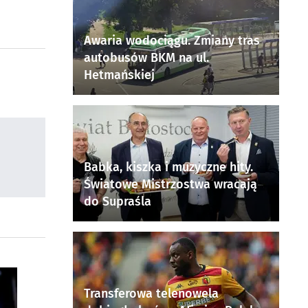
Awaria wodociągu. Zmiany tras
autobusów BKM na ul.
Hetmańskiej
Babka, kiszka i muzyczne hity.
Światowe Mistrzostwa wracają
do Supraśla
Transferowa telenowela