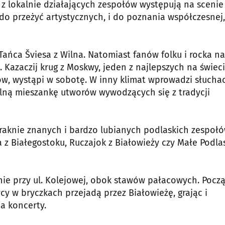
 z lokalnie działających zespołów występują na scenie
do przeżyć artystycznych, i do poznania współczesnej,
Tańca Šviesa z Wilna. Natomiast fanów folku i rocka na
. Kazaczij krug z Moskwy, jeden z najlepszych na świec
w, wystąpi w sobotę. W inny klimat wprowadzi słucha
nalną mieszankę utworów wywodzących się z tradycji
braknie znanych i bardzo lubianych podlaskich zespołó
a z Białegostoku, Ruczajok z Białowieży czy Małe Podlas
ie przy ul. Kolejowej, obok stawów pałacowych. Pocz
cy w bryczkach przejadą przez Białowieżę, grając i
a koncerty.