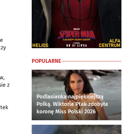
ie
czy
POPULARNE
w,
ie z
Podlasianka najpiękniejszą
Polką. Wiktoria Ptak zdobyła
ątek
koronę Miss Polski 2026