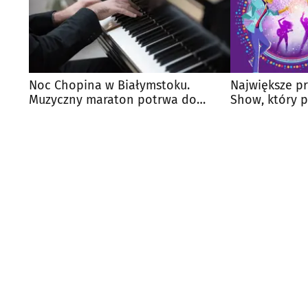
Noc Chopina w Białymstoku.
Największe p
Muzyczny maraton potrwa do
Show, który p
północy
popu