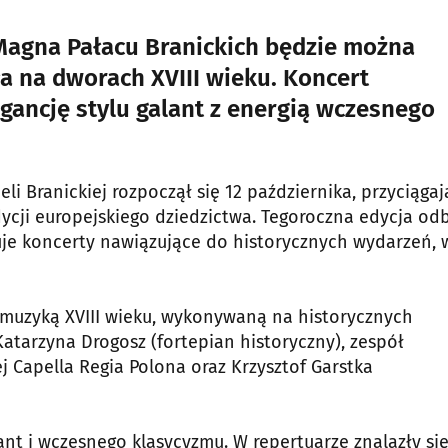
i Magna Pałacu Branickich będzie można
a na dworach XVIII wieku. Koncert
gancję stylu galant z energią wczesnego
i Branickiej rozpoczął się 12 października, przyciągaj
ycji europejskiego dziedzictwa. Tegoroczna edycja o
je koncerty nawiązujące do historycznych wydarzeń, w
 muzyką XVIII wieku, wykonywaną na historycznych
tarzyna Drogosz (fortepian historyczny), zespół
j Capella Regia Polona oraz Krzysztof Garstka
ant i wczesnego klasycyzmu. W repertuarze znalazły si