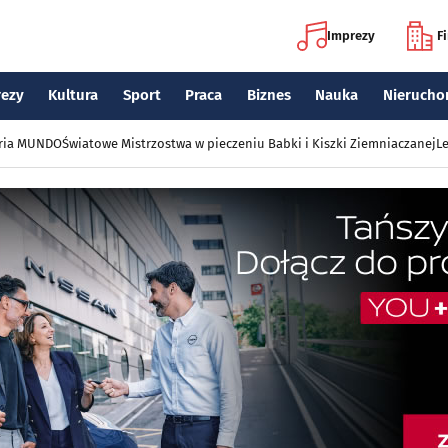
Imprezy
F
rezy
Kultura
Sport
Praca
Biznes
Nauka
Nierucho
eria MUNDO
Światowe Mistrzostwa w pieczeniu Babki i Kiszki Ziemniaczanej
Le