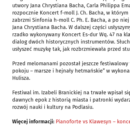
utwory Jana Chrystiana Bacha, Carla Philippa E
rozpocznie Koncert f-moll J. Ch. Bacha, w który
zabrzmi Sinfonia h-moll C. Ph. E. Bacha, a po ni
Jana Chrystiana Bacha. W dalszej części usłyszym
rzadko wykonywany Koncert Es-dur Wq. 47 na klaw
dialog dwóch historycznych instrumentów. Słucha
usłyszeć muzykę tak, jak rozbrzmiewała przed stu
Przed melomanami pozostał jeszcze festiwalowy f
pokoju – marsze i hejnały hetmańskie” w wykon
Hulisza.
Festiwal im. Izabeli Branickiej na trwałe wpisał s
dawnych epok z historią miasta i patronki wydarze
rozwój nauki i kultury na Podlasiu.
Więcej informacji:
Pianoforte vs Klawesyn – konc