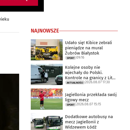
wieku
NAJNOWSZE
Udało się! Kibice zebrali
pieniądze na mural
Żubrów Białystok
09:16
SPORT
Kolejne osoby nie
wjechały do Polski.
Kontrole na granicy z Litwą
2026.08.07 17:30
trwają
AKTUALNOŚCI
Jagiellonia przekłada swój
ligowy mecz
2026.08.07 15:15
SPORT
Dodatkowe autobusy na
mecz Jagiellonii z
Widzewem Łódź