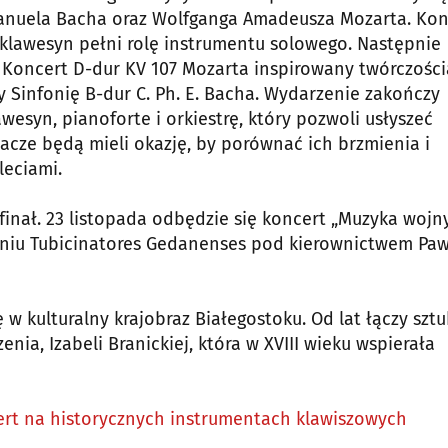
manuela Bacha oraz Wolfganga Amadeusza Mozarta. Kon
m klawesyn pełni rolę instrumentu solowego. Następnie
ej Koncert D-dur KV 107 Mozarta inspirowany twórczości
y Sinfonię B-dur C. Ph. E. Bacha. Wydarzenie zakończy
esyn, pianoforte i orkiestrę, który pozwoli usłyszeć
cze będą mieli okazję, by porównać ich brzmienia i
leciami.
inał. 23 listopada odbędzie się koncert „Muzyka wojny
aniu Tubicinatores Gedanenses pod kierownictwem Pa
ię w kulturalny krajobraz Białegostoku. Od lat łączy szt
nia, Izabeli Branickiej, która w XVIII wieku wspierała
ert na historycznych instrumentach klawiszowych