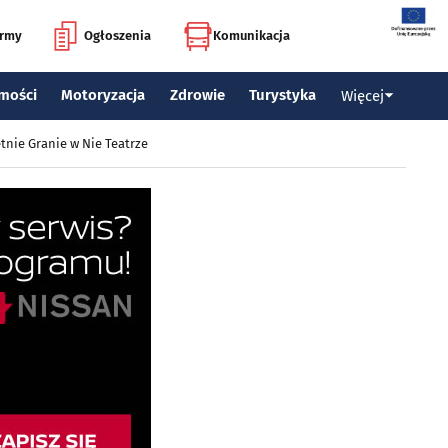
irmy
Ogłoszenia
Komunikacja
mości
Motoryzacja
Zdrowie
Turystyka
Więcej
tnie Granie w Nie Teatrze