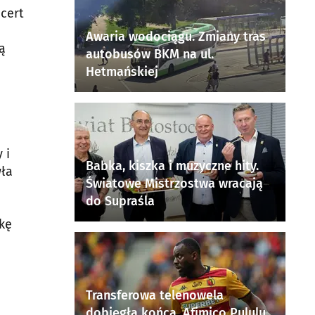
cert
Awaria wodociągu. Zmiany tras
ą
autobusów BKM na ul.
Hetmańskiej
 i
Babka, kiszka i muzyczne hity.
wła
Światowe Mistrzostwa wracają
do Supraśla
ukę
Transferowa telenowela
dobiegła końca. Afimico Pululu