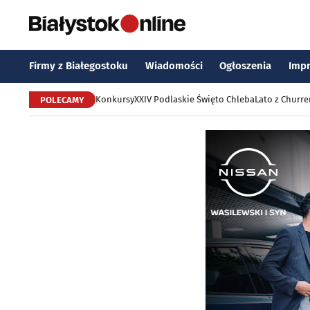
Firmy z Białegostoku
Wiadomości
Ogłoszenia
Imp
Konkursy
XXIV Podlaskie Święto Chleba
Lato z Churr
POLECAMY