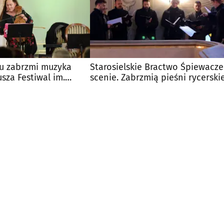
u zabrzmi muzyka
Starosielskie Bractwo Śpiewacze
usza Festiwal im.
scenie. Zabrzmią pieśni rycerski
kiej