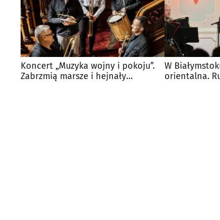
Koncert „Muzyka wojny i pokoju”.
W Białymstok
Zabrzmią marsze i hejnały
orientalna. R
hetmańskie
Izabeli Branic