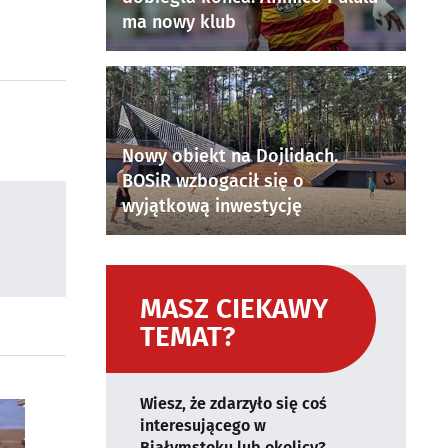
ma nowy klub
Nowy obiekt na Dojlidach.
BOSiR wzbogacił się o
wyjątkową inwestycję
MASZ CIEKAWY
TEMAT?
Wiesz, że zdarzyło się coś
interesującego w
Białymstoku lub okolicy?