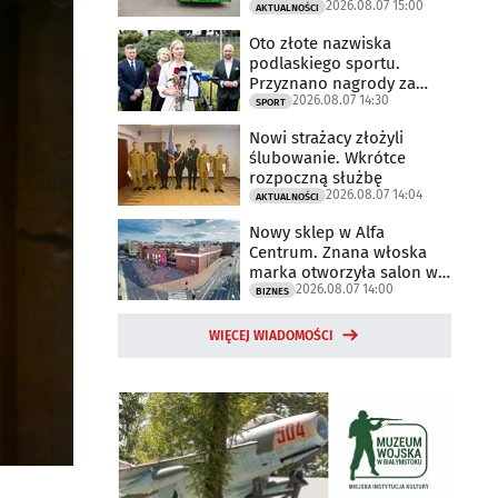
2026.08.07 15:00
AKTUALNOŚCI
Oto złote nazwiska
podlaskiego sportu.
Przyznano nagrody za
2026.08.07 14:30
2025 rok
SPORT
Nowi strażacy złożyli
ślubowanie. Wkrótce
rozpoczną służbę
2026.08.07 14:04
AKTUALNOŚCI
Nowy sklep w Alfa
Centrum. Znana włoska
marka otworzyła salon w
2026.08.07 14:00
Białymstoku
BIZNES
WIĘCEJ WIADOMOŚCI