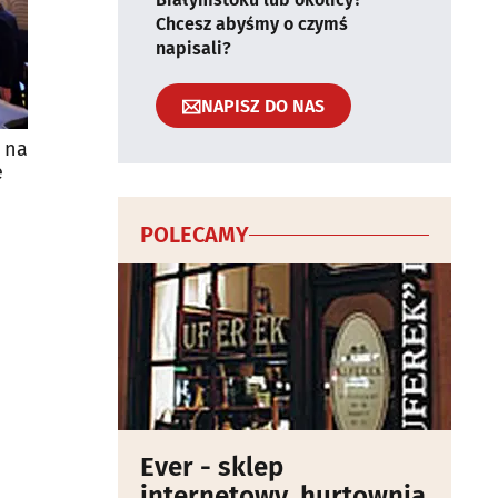
Chcesz abyśmy o czymś
napisali?
NAPISZ DO NAS
 na
e
POLECAMY
Ever - sklep
internetowy, hurtownia