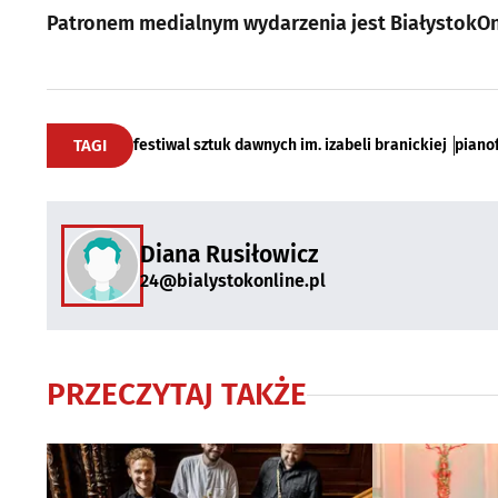
Patronem medialnym wydarzenia jest BiałystokOn
TAGI
festiwal sztuk dawnych im. izabeli branickiej
piano
Diana Rusiłowicz
24@bialystokonline.pl
PRZECZYTAJ TAKŻE