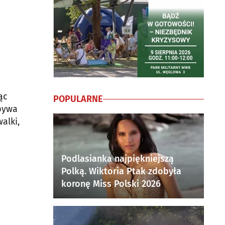
ąc
POPULARNE
dbywa
alki,
Podlasianka najpiękniejszą
Polką. Wiktoria Ptak zdobyła
koronę Miss Polski 2026
ę