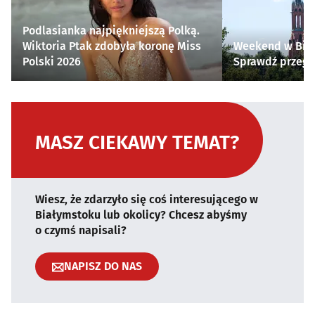
Podlasianka najpiękniejszą Polką.
Wiktoria Ptak zdobyła koronę Miss
Weekend w Biał
Polski 2026
Sprawdź przegl
MASZ CIEKAWY TEMAT?
Wiesz, że zdarzyło się coś interesującego w
Białymstoku lub okolicy? Chcesz abyśmy
o czymś napisali?
NAPISZ DO NAS