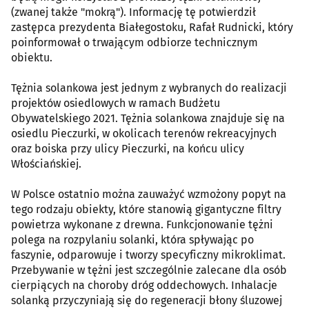
(zwanej także "mokrą"). Informację tę potwierdził
zastępca prezydenta Białegostoku, Rafał Rudnicki, który
poinformował o trwającym odbiorze technicznym
obiektu.
Tężnia solankowa jest jednym z wybranych do realizacji
projektów osiedlowych w ramach Budżetu
Obywatelskiego 2021. Tężnia solankowa znajduje się na
osiedlu Pieczurki, w okolicach terenów rekreacyjnych
oraz boiska przy ulicy Pieczurki, na końcu ulicy
Włościańskiej.
W Polsce ostatnio można zauważyć wzmożony popyt na
tego rodzaju obiekty, które stanowią gigantyczne filtry
powietrza wykonane z drewna. Funkcjonowanie tężni
polega na rozpylaniu solanki, która spływając po
faszynie, odparowuje i tworzy specyficzny mikroklimat.
Przebywanie w tężni jest szczególnie zalecane dla osób
cierpiących na choroby dróg oddechowych. Inhalacje
solanką przyczyniają się do regeneracji błony śluzowej