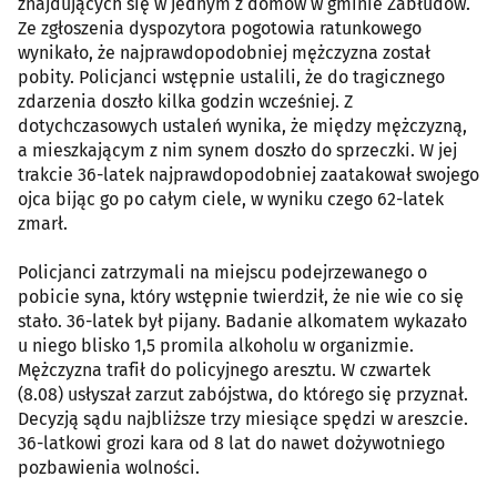
znajdujących się w jednym z domów w gminie Zabłudów.
Ze zgłoszenia dyspozytora pogotowia ratunkowego
wynikało, że najprawdopodobniej mężczyzna został
pobity. Policjanci wstępnie ustalili, że do tragicznego
zdarzenia doszło kilka godzin wcześniej. Z
dotychczasowych ustaleń wynika, że między mężczyzną,
a mieszkającym z nim synem doszło do sprzeczki. W jej
trakcie 36-latek najprawdopodobniej zaatakował swojego
ojca bijąc go po całym ciele, w wyniku czego 62-latek
zmarł.
Policjanci zatrzymali na miejscu podejrzewanego o
pobicie syna, który wstępnie twierdził, że nie wie co się
stało. 36-latek był pijany. Badanie alkomatem wykazało
u niego blisko 1,5 promila alkoholu w organizmie.
Mężczyzna trafił do policyjnego aresztu. W czwartek
(8.08) usłyszał zarzut zabójstwa, do którego się przyznał.
Decyzją sądu najbliższe trzy miesiące spędzi w areszcie.
36-latkowi grozi kara od 8 lat do nawet dożywotniego
pozbawienia wolności.