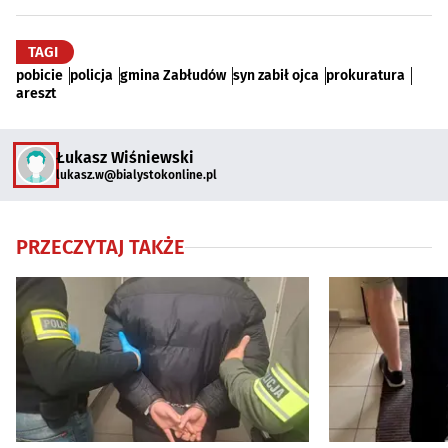
TAGI
pobicie
policja
gmina Zabłudów
syn zabił ojca
prokuratura
areszt
Łukasz Wiśniewski
lukasz.w@bialystokonline.pl
PRZECZYTAJ TAKŻE