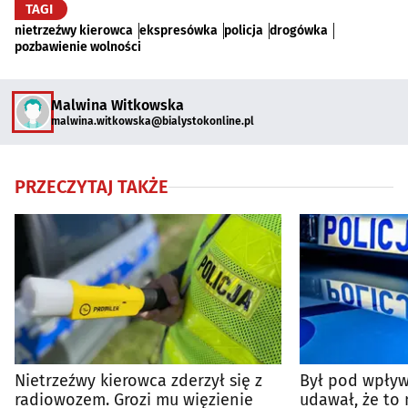
TAGI
nietrzeźwy kierowca
ekspresówka
policja
drogówka
pozbawienie wolności
Malwina Witkowska
malwina.witkowska@bialystokonline.pl
PRZECZYTAJ TAKŻE
Nietrzeźwy kierowca zderzył się z
Był pod wpływ
radiowozem. Grozi mu więzienie
udawał, że to 