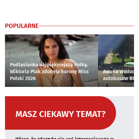
POPULARNE
Podlasianka najpiękniejszą Polką.
Wiktoria Ptak zdobyła koronę Miss
Awaria wodocią
Polski 2026
autobusów BKM 
MASZ CIEKAWY TEMAT?