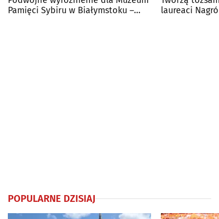
Podwójne wyróżnienie dla Muzeum
Tworzą tożsam
Pamięci Sybiru w Białymstoku –
laureaci Nagr
Złote BohaterONy
Województwa 
POPULARNE DZISIAJ