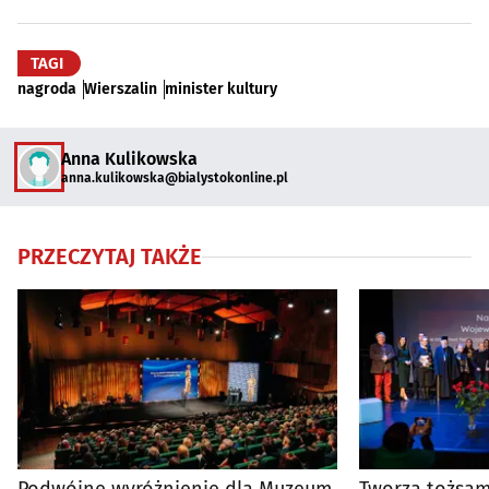
TAGI
nagroda
Wierszalin
minister kultury
Anna Kulikowska
anna.kulikowska@bialystokonline.pl
PRZECZYTAJ TAKŻE