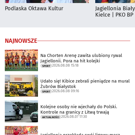
Podlaska Oktawa Kultur
Jagiellonia Biał
Kielce | PKO BP
NAJNOWSZE
Na Chorten Arenę zawita ulubiony rywal
Jagiellonii. Pora na hit kolejki
2026.08.08 15:18
SPORT
Udało się! Kibice zebrali pieniądze na mural
Żubrów Białystok
2026.08.08 09:16
SPORT
Kolejne osoby nie wjechały do Polski.
Kontrole na granicy z Litwą trwają
2026.08.07 17:30
AKTUALNOŚCI
Jagiellonia przekłada swój ligowy mecz