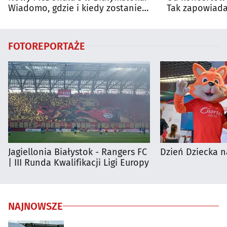
Wiadomo, gdzie i kiedy zostanie
Tak zapowiada
otwarty
regionie
FOTOREPORTAŻE
Jagiellonia Białystok - Rangers FC
Dzień Dziecka n
| III Runda Kwalifikacji Ligi Europy
NAJNOWSZE