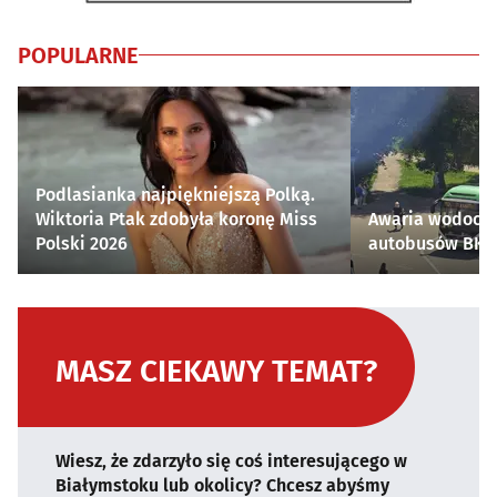
POPULARNE
Podlasianka najpiękniejszą Polką.
Wiktoria Ptak zdobyła koronę Miss
Awaria wodocią
Polski 2026
autobusów BKM 
MASZ CIEKAWY TEMAT?
Wiesz, że zdarzyło się coś interesującego w
Białymstoku lub okolicy? Chcesz abyśmy