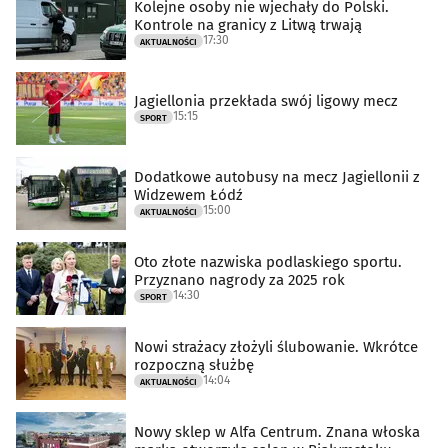
Kolejne osoby nie wjechały do Polski.
Kontrole na granicy z Litwą trwają
17:30
AKTUALNOŚCI
Jagiellonia przekłada swój ligowy mecz
15:15
SPORT
Dodatkowe autobusy na mecz Jagiellonii z
Widzewem Łódź
15:00
AKTUALNOŚCI
Oto złote nazwiska podlaskiego sportu.
Przyznano nagrody za 2025 rok
14:30
SPORT
Nowi strażacy złożyli ślubowanie. Wkrótce
rozpoczną służbę
14:04
AKTUALNOŚCI
Nowy sklep w Alfa Centrum. Znana włoska