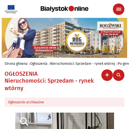
Strona główna
Ogłoszenia
Nieruchomości: Sprzedam - rynek wtórny
Po gen
OGŁOSZENIA
Nieruchomości: Sprzedam - rynek
wtórny
Ogłoszenie archiwalne