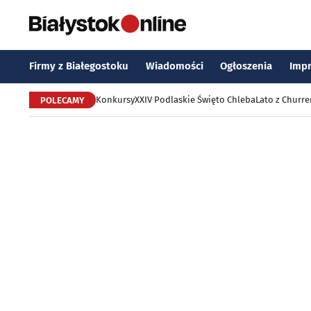
Firmy z Białegostoku
Wiadomości
Ogłoszenia
Imp
Konkursy
XXIV Podlaskie Święto Chleba
Lato z Churr
POLECAMY