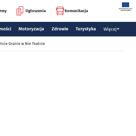
irmy
Ogłoszenia
Komunikacja
mości
Motoryzacja
Zdrowie
Turystyka
Więcej
tnie Granie w Nie Teatrze