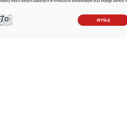
iodawcy moich danych zawartych w formularzu kontaktowym oraz mojego adresu I
WYŚLIJ