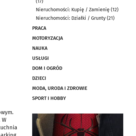
(17)
Nieruchomości: Kupię / Zamienię
(12)
Nieruchomości: Działki / Grunty
(21)
PRACA
MOTORYZACJA
NAUKA
USŁUGI
DOM I OGRÓD
DZIECI
MODA, URODA I ZDROWIE
SPORT I HOBBY
owym.
. W
kuchnia
parking