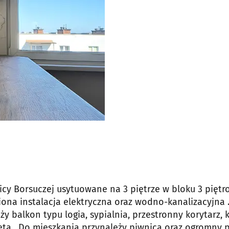
y Borsuczej usytuowane na 3 piętrze w bloku 3 piętr
ona instalacja elektryczna oraz wodno-kanalizacyjna 
y balkon typu logia, sypialnia, przestronny korytarz, 
leta . Do mieszkania przynależy piwnica oraz ogromny 