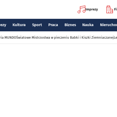
Imprezy
F
rezy
Kultura
Sport
Praca
Biznes
Nauka
Nierucho
eria MUNDO
Światowe Mistrzostwa w pieczeniu Babki i Kiszki Ziemniaczanej
Le