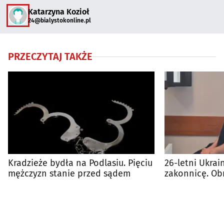
Katarzyna Kozioł
24@bialystokonline.pl
PRZECZYTAJ TAKŻE
Kradzieże bydła na Podlasiu. Pięciu
26-letni Ukrai
mężczyzn stanie przed sądem
zakonnicę. Obr
z szyi