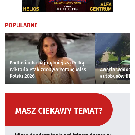
POPULARNE
Podlasianka najpiękniejszą Polką.
Wiktoria Ptak zdobyła koronę Miss
Awaria wodocią
Polski 2026
autobusów BKM 
MASZ CIEKAWY TEMAT?