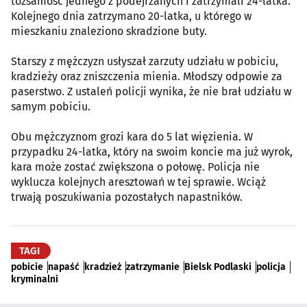
tożsamość jednego z podejrzanych i zatrzymali 24-latka.
Kolejnego dnia zatrzymano 20-latka, u którego w
mieszkaniu znaleziono skradzione buty.
Starszy z mężczyzn usłyszał zarzuty udziału w pobiciu,
kradzieży oraz zniszczenia mienia. Młodszy odpowie za
paserstwo. Z ustaleń policji wynika, że nie brał udziału w
samym pobiciu.
Obu mężczyznom grozi kara do 5 lat więzienia. W
przypadku 24-latka, który na swoim koncie ma już wyrok,
kara może zostać zwiększona o połowę. Policja nie
wyklucza kolejnych aresztowań w tej sprawie. Wciąż
trwają poszukiwania pozostałych napastników.
TAGI
pobicie
napaść
kradzież
zatrzymanie
Bielsk Podlaski
policja
kryminalni