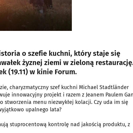
toria o szefie kuchni, który staje się
kawałek żyznej ziemi w zieloną restaurację
k (19.11) w kinie Forum.
ie, charyzmatyczny szef kuchni Michael Stadtländer
wuje innowacyjny projekt i razem z Jeanem Paulem G
 stworzenia menu niezwykłej kolacji. Czy uda im się
wyjątkowo upalnego lata?
mują stuprocentową kontrolę nad jakością produktu, z