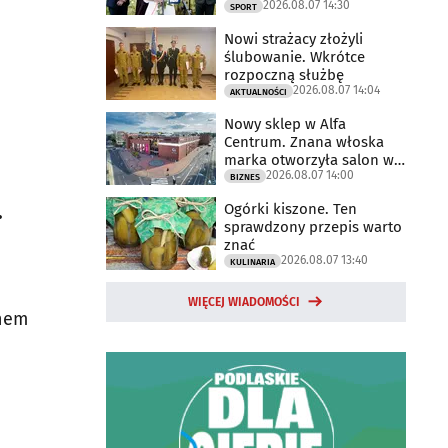
2026.08.07 14:30
2025 rok
SPORT
Nowi strażacy złożyli
ślubowanie. Wkrótce
rozpoczną służbę
2026.08.07 14:04
AKTUALNOŚCI
Nowy sklep w Alfa
Centrum. Znana włoska
marka otworzyła salon w
2026.08.07 14:00
Białymstoku
BIZNES
.
Ogórki kiszone. Ten
sprawdzony przepis warto
znać
2026.08.07 13:40
KULINARIA
WIĘCEJ WIADOMOŚCI
anem