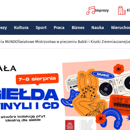
Imprezy
F
rezy
Kultura
Sport
Praca
Biznes
Nauka
Nierucho
eria MUNDO
Światowe Mistrzostwa w pieczeniu Babki i Kiszki Ziemniaczanej
Le