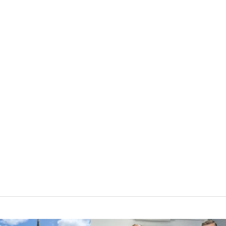
roku
kina?