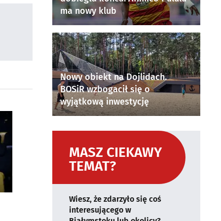
ma nowy klub
Nowy obiekt na Dojlidach.
BOSiR wzbogacił się o
wyjątkową inwestycję
MASZ CIEKAWY
TEMAT?
Wiesz, że zdarzyło się coś
interesującego w
Białymstoku lub okolicy?