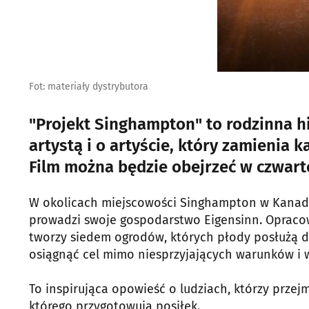
Fot: materiały dystrybutora
"Projekt Singhampton" to rodzinna his
artystą i o artyście, który zamienia 
Film można będzie obejrzeć w czwarte
W okolicach miejscowości Singhampton w Kanadz
prowadzi swoje gospodarstwo Eigensinn. Opraco
tworzy siedem ogrodów, których płody posłużą do
osiągnąć cel mimo niesprzyjających warunków i 
To inspirująca opowieść o ludziach, którzy przej
którego przygotowują posiłek.