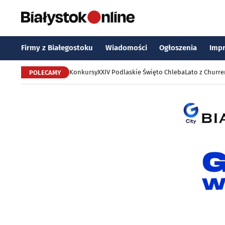
Firmy z Białegostoku
Wiadomości
Ogłoszenia
Imp
Konkursy
XXIV Podlaskie Święto Chleba
Lato z Churr
POLECAMY