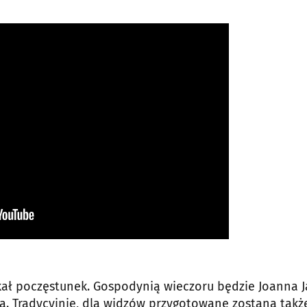
ał poczęstunek. Gospodynią wieczoru będzie Joanna J
ka. Tradycyjnie, dla widzów przygotowane zostaną takż