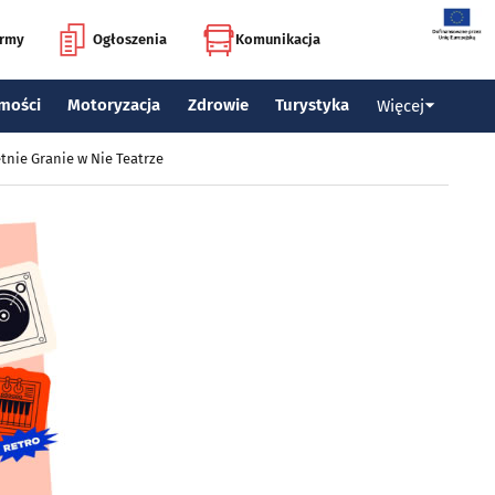
irmy
Ogłoszenia
Komunikacja
mości
Motoryzacja
Zdrowie
Turystyka
Więcej
tnie Granie w Nie Teatrze