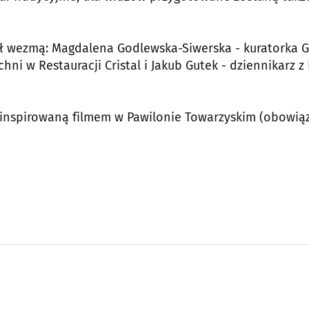
iał wezmą: Magdalena Godlewska-Siwerska - kuratorka G
hni w Restauracji Cristal i Jakub Gutek - dziennikarz z
ję inspirowaną filmem w Pawilonie Towarzyskim (obowią