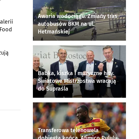
Awaria wodociągu. Zmiany tras
alerii
autobusów BKM na ul.
 Food
Hetmańskiej
zują
Babka, kiszka i muzyczne hity.
Światowe Mistrzostwa wracają
do Supraśla
Transferowa telenowela
dobiegła końca. Afimico Pululu