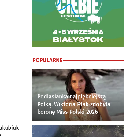
POPULARNE
Podlasianka najpiękniejszą
Polką. Wiktoria Ptak zdobyła
koronę Miss Polski 2026
akubiuk
e