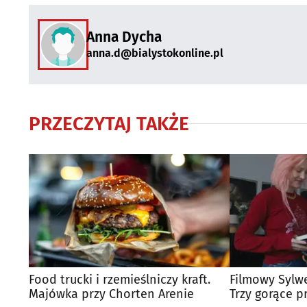
Anna Dycha
anna.d@bialystokonline.pl
PRZECZYTAJ TAKŻE
Food trucki i rzemieślniczy kraft.
Filmowy Sylwe
Majówka przy Chorten Arenie
Trzy gorące p