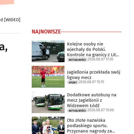
ood [WIDEO]
NAJNOWSZE
a,
Kolejne osoby nie
wjechały do Polski.
Kontrole na granicy z Litwą
2026.08.07 17:30
trwają
AKTUALNOŚCI
Jagiellonia przekłada swój
ligowy mecz
2026.08.07 15:15
SPORT
Dodatkowe autobusy na
mecz Jagiellonii z
Widzewem Łódź
2026.08.07 15:00
AKTUALNOŚCI
Oto złote nazwiska
podlaskiego sportu.
Przyznano nagrody za