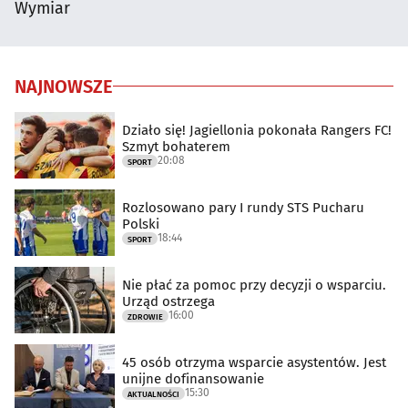
Wymiar
NAJNOWSZE
Działo się! Jagiellonia pokonała Rangers FC!
Szmyt bohaterem
20:08
SPORT
Rozlosowano pary I rundy STS Pucharu
Polski
18:44
SPORT
Nie płać za pomoc przy decyzji o wsparciu.
Urząd ostrzega
16:00
ZDROWIE
45 osób otrzyma wsparcie asystentów. Jest
unijne dofinansowanie
15:30
AKTUALNOŚCI