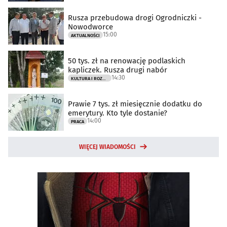
Rusza przebudowa drogi Ogrodniczki -
Nowodworce
15:00
AKTUALNOŚCI
50 tys. zł na renowację podlaskich
kapliczek. Rusza drugi nabór
14:30
KULTURA I ROZRYWKA
Prawie 7 tys. zł miesięcznie dodatku do
emerytury. Kto tyle dostanie?
14:00
PRACA
WIĘCEJ WIADOMOŚCI