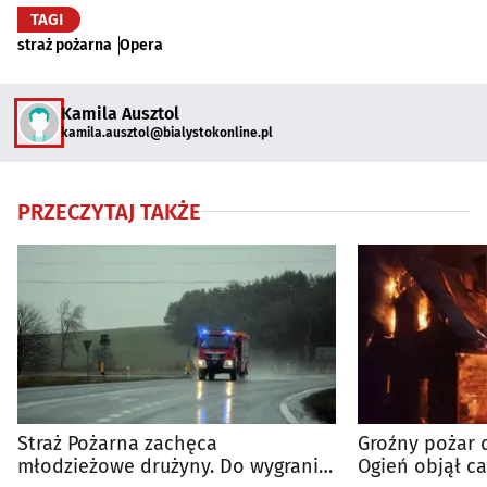
TAGI
straż pożarna
Opera
Kamila Ausztol
kamila.ausztol@bialystokonline.pl
PRZECZYTAJ TAKŻE
Straż Pożarna zachęca
Groźny pożar
młodzieżowe drużyny. Do wygrania
Ogień objął c