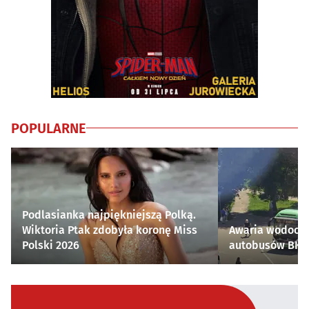
POPULARNE
Podlasianka najpiękniejszą Polką.
Wiktoria Ptak zdobyła koronę Miss
Awaria wodocią
Polski 2026
autobusów BKM 