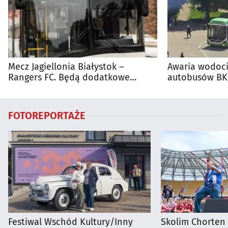
Mecz Jagiellonia Białystok –
Awaria wodoci
Rangers FC. Będą dodatkowe
autobusów BKM
autobusy dla kibiców
FOTOREPORTAŻE
Festiwal Wschód Kultury/Inny
Skolim Chorten