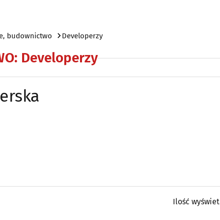
e, budownictwo
Developerzy
WO
:
Developerzy
erska
Ilość wyświe