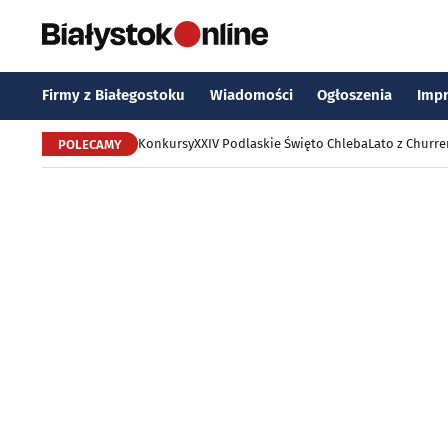
Firmy z Białegostoku
Wiadomości
Ogłoszenia
Imp
Konkursy
XXIV Podlaskie Święto Chleba
Lato z Churr
POLECAMY