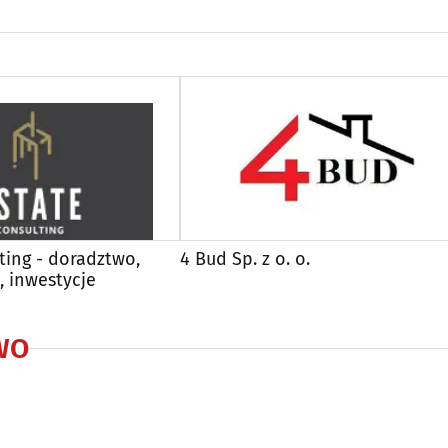
ting - doradztwo,
4 Bud Sp. z o. o.
, inwestycje
WO