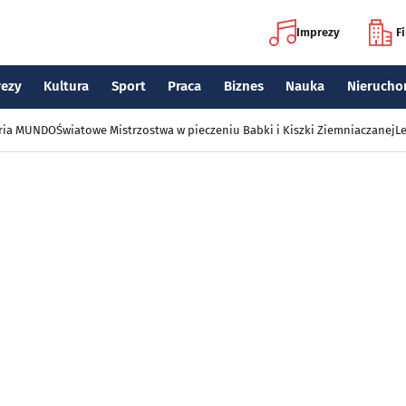
Imprezy
F
rezy
Kultura
Sport
Praca
Biznes
Nauka
Nierucho
eria MUNDO
Światowe Mistrzostwa w pieczeniu Babki i Kiszki Ziemniaczanej
Le