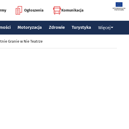
irmy
Ogłoszenia
Komunikacja
mości
Motoryzacja
Zdrowie
Turystyka
Więcej
tnie Granie w Nie Teatrze