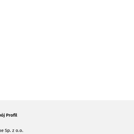
ój Profil
e Sp. z o.o.