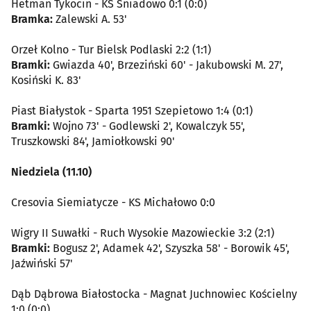
Hetman Tykocin - KS Śniadowo 0:1 (0:0)
Bramka:
Zalewski A. 53'
Orzeł Kolno - Tur Bielsk Podlaski 2:2 (1:1)
Bramki:
Gwiazda 40', Brzeziński 60' - Jakubowski M. 27',
Kosiński K. 83'
Piast Białystok - Sparta 1951 Szepietowo 1:4 (0:1)
Bramki:
Wojno 73' - Godlewski 2', Kowalczyk 55',
Truszkowski 84', Jamiołkowski 90'
Niedziela (11.10)
Cresovia Siemiatycze - KS Michałowo 0:0
Wigry II Suwałki - Ruch Wysokie Mazowieckie 3:2 (2:1)
Bramki:
Bogusz 2', Adamek 42', Szyszka 58' - Borowik 45',
Jaźwiński 57'
Dąb Dąbrowa Białostocka - Magnat Juchnowiec Kościelny
1:0 (0:0)