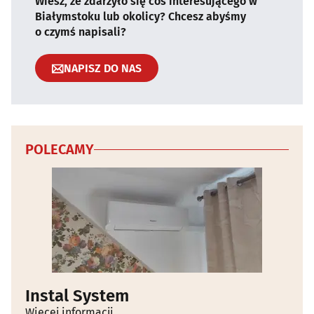
Wiesz, że zdarzyło się coś interesującego w
Białymstoku lub okolicy? Chcesz abyśmy
o czymś napisali?
NAPISZ DO NAS
POLECAMY
Instal System
Więcej informacji