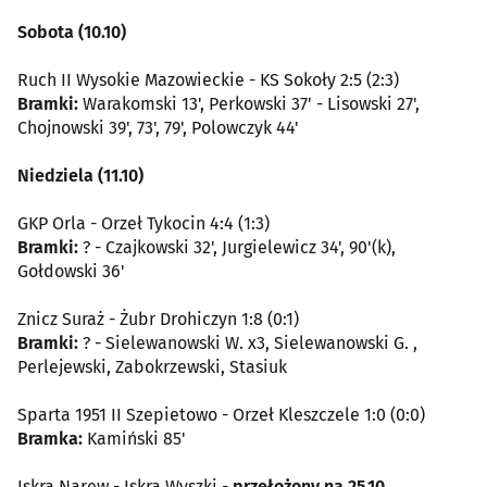
Sobota (10.10)
Ruch II Wysokie Mazowieckie - KS Sokoły 2:5 (2:3)
Bramki:
Warakomski 13', Perkowski 37' - Lisowski 27',
Chojnowski 39', 73', 79', Polowczyk 44'
Niedziela (11.10)
GKP Orla - Orzeł Tykocin 4:4 (1:3)
Bramki:
? - Czajkowski 32', Jurgielewicz 34', 90'(k),
Gołdowski 36'
Znicz Suraż - Żubr Drohiczyn 1:8 (0:1)
Bramki:
? - Sielewanowski W. x3, Sielewanowski G. ,
Perlejewski, Zabokrzewski, Stasiuk
Sparta 1951 II Szepietowo - Orzeł Kleszczele 1:0 (0:0)
Bramka:
Kamiński 85'
Iskra Narew - Iskra Wyszki -
przełożony na 25.10