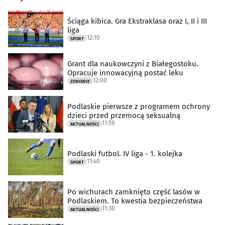
Ściąga kibica. Gra Ekstraklasa oraz I, II i III
liga
12:10
SPORT
Grant dla naukowczyni z Białegostoku.
Opracuje innowacyjną postać leku
12:00
ZDROWIE
Podlaskie pierwsze z programem ochrony
dzieci przed przemocą seksualną
11:59
AKTUALNOŚCI
Podlaski futbol. IV liga - 1. kolejka
11:40
SPORT
Po wichurach zamknięto część lasów w
Podlaskiem. To kwestia bezpieczeństwa
11:30
AKTUALNOŚCI