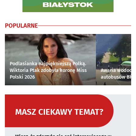
POPULARNE
Podlasianka najpiękniejszą Polką.
Wiktoria Ptak zdobyła koronę Miss
Awaria wodocią
Polski 2026
autobusów BKM 
MASZ CIEKAWY TEMAT?