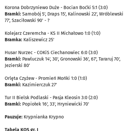
Korona Dobrzyniewo Duże - Bocian Boćki 5:1 (3:0)
Bramki:
Samobój 5', Draps 15', Kalinowski 22', Wróblewski
77', Szaciłowski 90' - ?
Kolejarz Czeremcha - KS II Michałowo 1:0 (1:0)
Bramka:
Kaliszewicz 25'
Husar Nurzec - COKiS Ciechanowiec 6:0 (3:0)
Bramki:
Pawluczuk 14', 30', Gronowski 36', 67', Tararuj 70',
Jezierski 80'
Orlęta Czyżew - Promień Mońki 1:0 (1:0)
Bramki:
Kazimierczuk 27'
Tur II Bielsk Podlaski - Pasja Kleosin 3:0 (2:0)
Bramki:
Popiołek 16', 33', Hryniewicki 70'
Pauzuje:
Krypnianka Krypno
Tabela KOS gr. I