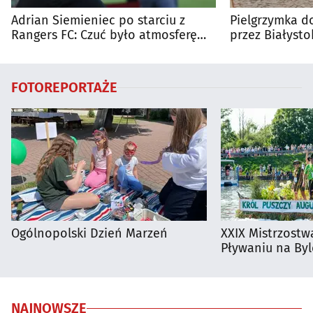
Adrian Siemieniec po starciu z
Pielgrzymka do
Rangers FC: Czuć było atmosferę
przez Białysto
dużego meczu
utrudnienia?
FOTOREPORTAŻE
Ogólnopolski Dzień Marzeń
XXIX Mistrzostw
Pływaniu na By
NAJNOWSZE