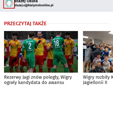
Błażej Okuła
blazej.o@bialystokonline.pl
PRZECZYTAJ TAKŻE
Rezerwy Jagi znów poległy, Wigry
Wigry rozbiły 
ograły kandydata do awansu
Jagiellonii II