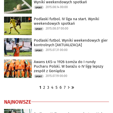
Wyniki weekendowych spotkań
2015.08.14 00:00
SPORT
Podlaski futbol. IV liga na start. Wyniki
weekendowych spotkań
2015.08.07 00:00
SPORT
Podlaski futbol. Wyniki weekendowych gier
kontrolnych [AKTUALIZACJA]
2015.07.31 00:00
SPORT
Awans ŁKS-u 1926 Łomża do I rundy
Pucharu Polski. W barażu o IV ligę lepszy
zespół z Goniądza
2015.07.19 00:00
SPORT
1
2
3
4
5
6
7
NAJNOWSZE