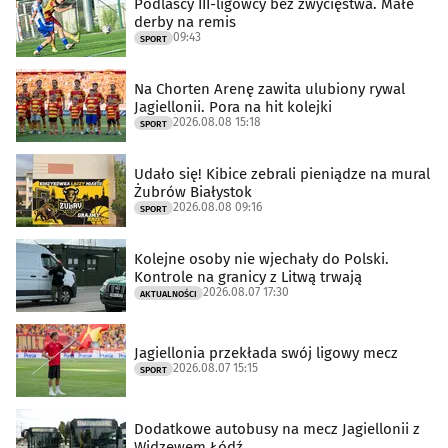
Podlascy III-ligowcy bez zwycięstwa. Małe
derby na remis
09:43
SPORT
Na Chorten Arenę zawita ulubiony rywal
Jagiellonii. Pora na hit kolejki
2026.08.08 15:18
SPORT
Udało się! Kibice zebrali pieniądze na mural
Żubrów Białystok
2026.08.08 09:16
SPORT
Kolejne osoby nie wjechały do Polski.
Kontrole na granicy z Litwą trwają
2026.08.07 17:30
AKTUALNOŚCI
Jagiellonia przekłada swój ligowy mecz
2026.08.07 15:15
SPORT
Dodatkowe autobusy na mecz Jagiellonii z
Widzewem Łódź