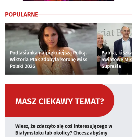
POPULARNE
Podlasianka najpiękniejszą Polką.
Babka, kiszka i
Wiktoria Ptak zdobyła koronę Miss
Światowe Mistr
Polski 2026
Supraśla
MASZ CIEKAWY TEMAT?
Wiesz, że zdarzyło się coś interesującego w
Białymstoku lub okolicy? Chcesz abyśmy