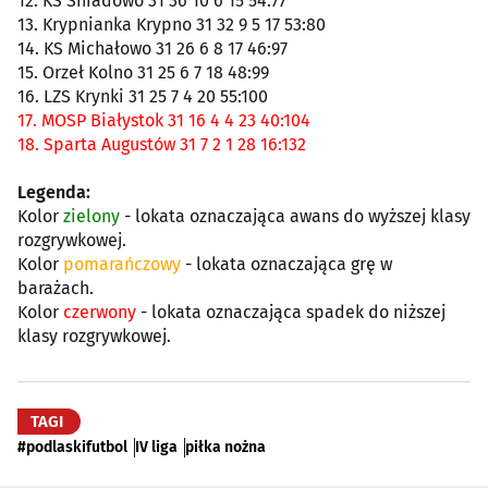
12. KS Śniadowo 31 36 10 6 15 54:77
13. Krypnianka Krypno 31 32 9 5 17 53:80
14. KS Michałowo 31 26 6 8 17 46:97
15. Orzeł Kolno 31 25 6 7 18 48:99
16. LZS Krynki 31 25 7 4 20 55:100
17. MOSP Białystok 31 16 4 4 23 40:104
18. Sparta Augustów 31 7 2 1 28 16:132
Legenda:
Kolor
zielony
- lokata oznaczająca awans do wyższej klasy
rozgrywkowej.
Kolor
pomarańczowy
- lokata oznaczająca grę w
barażach.
Kolor
czerwony
- lokata oznaczająca spadek do niższej
klasy rozgrywkowej.
TAGI
#podlaskifutbol
IV liga
piłka nożna