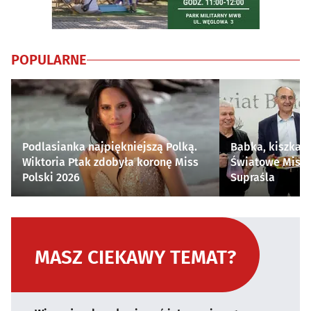
POPULARNE
Podlasianka najpiękniejszą Polką.
Babka, kiszka i
Wiktoria Ptak zdobyła koronę Miss
Światowe Mistr
Polski 2026
Supraśla
MASZ CIEKAWY TEMAT?