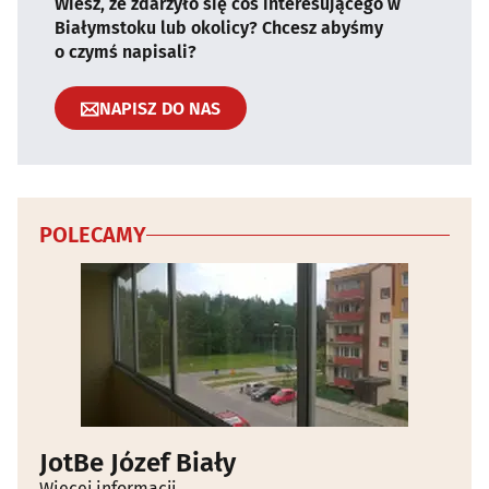
Wiesz, że zdarzyło się coś interesującego w
Białymstoku lub okolicy? Chcesz abyśmy
o czymś napisali?
NAPISZ DO NAS
POLECAMY
JotBe Józef Biały
Więcej informacji