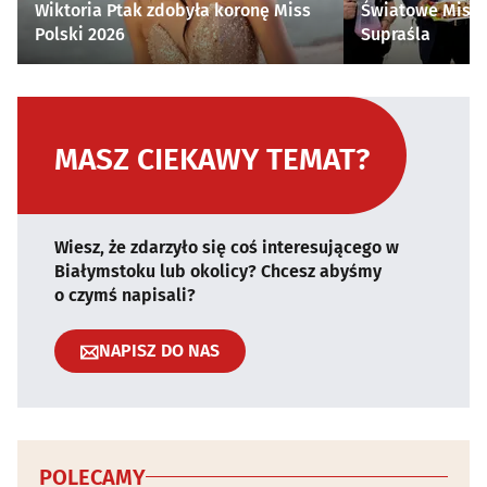
Wiktoria Ptak zdobyła koronę Miss
Światowe Mistr
Polski 2026
Supraśla
MASZ CIEKAWY TEMAT?
Wiesz, że zdarzyło się coś interesującego w
Białymstoku lub okolicy? Chcesz abyśmy
o czymś napisali?
NAPISZ DO NAS
POLECAMY