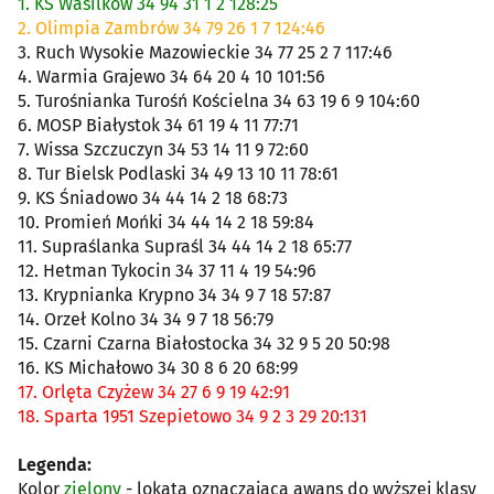
1. KS Wasilków 34 94 31 1 2 128:25
2. Olimpia Zambrów 34 79 26 1 7 124:46
3. Ruch Wysokie Mazowieckie 34 77 25 2 7 117:46
4. Warmia Grajewo 34 64 20 4 10 101:56
5. Turośnianka Turośń Kościelna 34 63 19 6 9 104:60
6. MOSP Białystok 34 61 19 4 11 77:71
7. Wissa Szczuczyn 34 53 14 11 9 72:60
8. Tur Bielsk Podlaski 34 49 13 10 11 78:61
9. KS Śniadowo 34 44 14 2 18 68:73
10. Promień Mońki 34 44 14 2 18 59:84
11. Supraślanka Supraśl 34 44 14 2 18 65:77
12. Hetman Tykocin 34 37 11 4 19 54:96
13. Krypnianka Krypno 34 34 9 7 18 57:87
14. Orzeł Kolno 34 34 9 7 18 56:79
15. Czarni Czarna Białostocka 34 32 9 5 20 50:98
16. KS Michałowo 34 30 8 6 20 68:99
17. Orlęta Czyżew 34 27 6 9 19 42:91
18. Sparta 1951 Szepietowo 34 9 2 3 29 20:131
Legenda:
Kolor
zielony
- lokata oznaczająca awans do wyższej klasy