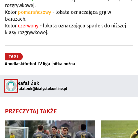
rozgrywkowej.
Kolor
pomarańczowy
- lokata oznaczająca grę w
barażach.
Kolor
czerwony
- lokata oznaczająca spadek do niższej
klasy rozgrywkowej.
TAGI
#podlaskifutbol
IV liga
piłka nożna
Rafał Żuk
rafal.zuk@bialystokonline.pl
PRZECZYTAJ TAKŻE