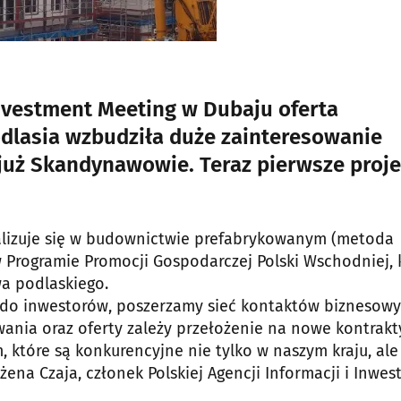
nvestment Meeting w Dubaju oferta
lasia wzbudziła duże zainteresowanie
 już Skandynawowie. Teraz pierwsze proj
jalizuje się w budownictwie prefabrykowanym (metoda
w Programie Promocji Gospodarczej Polski Wschodniej, 
a podlaskiego.
 do inwestorów, poszerzamy sieć kontaktów biznesowy
ania oraz oferty zależy przełożenie na nowe kontrakty
, które są konkurencyjne nie tylko w naszym kraju, ale
na Czaja, członek Polskiej Agencji Informacji i Inwest