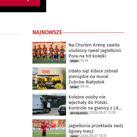
NAJNOWSZE
Na Chorten Arenę zawita
ulubiony rywal Jagiellonii.
Pora na hit kolejki
15:18
SPORT
Udało się! Kibice zebrali
pieniądze na mural
Żubrów Białystok
09:16
SPORT
Kolejne osoby nie
wjechały do Polski.
Kontrole na granicy z Litwą
2026.08.07 17:30
trwają
AKTUALNOŚCI
Jagiellonia przekłada swój
ligowy mecz
2026.08.07 15:15
SPORT