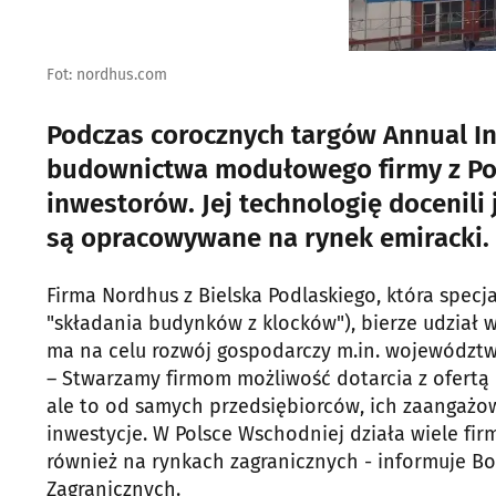
Fot: nordhus.com
Podczas corocznych targów Annual I
budownictwa modułowego firmy z Pod
inwestorów. Jej technologię docenili
są opracowywane na rynek emiracki.
Firma Nordhus z Bielska Podlaskiego, która spec
"składania budynków z klocków"), bierze udział 
ma na celu rozwój gospodarczy m.in. województw
– Stwarzamy firmom możliwość dotarcia z ofertą
ale to od samych przedsiębiorców, ich zaangażow
inwestycje. W Polsce Wschodniej działa wiele firm
również na rynkach zagranicznych - informuje Boże
Zagranicznych.