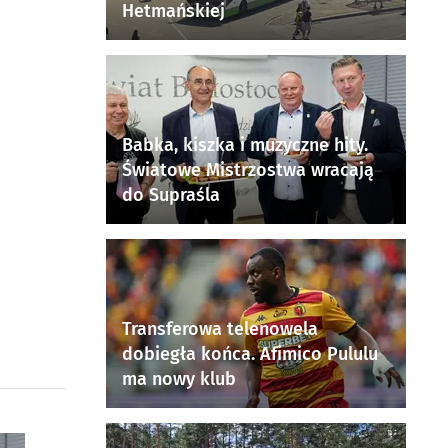
Hetmańskiej
Babka, kiszka i muzyczne hity.
Światowe Mistrzostwa wracają
do Supraśla
Transferowa telenowela
dobiegła końca. Afimico Pululu
ma nowy klub