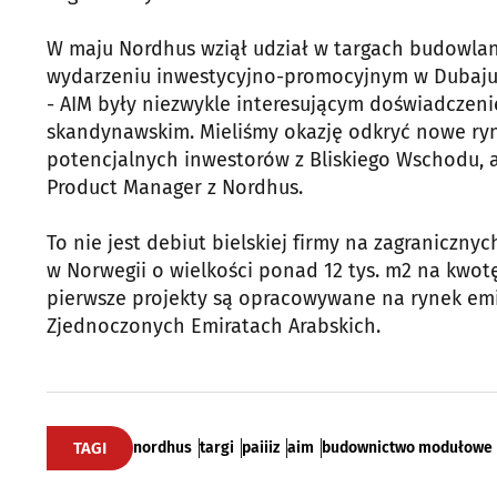
W maju Nordhus wziął udział w targach budowla
wydarzeniu inwestycyjno-promocyjnym w Dubaju
- AIM były niezwykle interesującym doświadczeni
skandynawskim. Mieliśmy okazję odkryć nowe rynk
potencjalnych inwestorów z Bliskiego Wschodu, al
Product Manager z Nordhus.
To nie jest debiut bielskiej firmy na zagraniczny
w Norwegii o wielkości ponad 12 tys. m2 na kwotę
pierwsze projekty są opracowywane na rynek emir
Zjednoczonych Emiratach Arabskich.
TAGI
nordhus
targi
paiiiz
aim
budownictwo modułowe