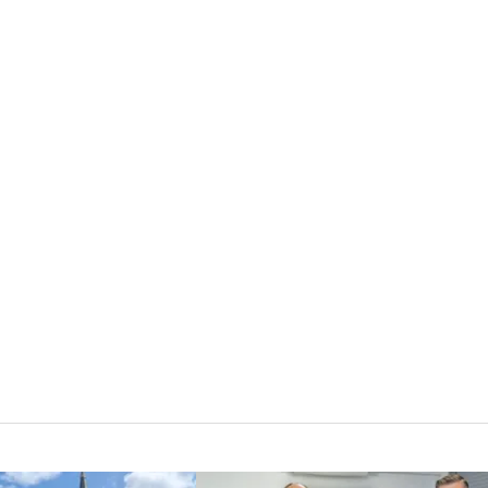
arzenia
rękodzieła