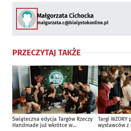
Małgorzata Cichocka
malgorzata.c@bialystokonline.pl
PRZECZYTAJ TAKŻE
Świąteczna edycja Targów Rzeczy
Targi WZORY 
Handmade już wkrótce w
wystawców z c