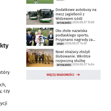
Dodatkowe autobusy na
mecz Jagiellonii z
Widzewem Łódź
2026.08.07 15:00
AKTUALNOŚCI
Oto złote nazwiska
podlaskiego sportu.
Przyznano nagrody za
2026.08.07 14:30
2025 rok
ekty
SPORT
Nowi strażacy złożyli
ślubowanie. Wkrótce
rozpoczną służbę
2026.08.07 14:04
AKTUALNOŚCI
który
WIĘCEJ WIADOMOŚCI
ch,
, czy
ycji