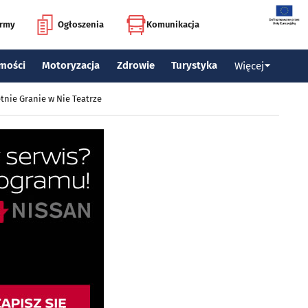
irmy
Ogłoszenia
Komunikacja
mości
Motoryzacja
Zdrowie
Turystyka
Więcej
tnie Granie w Nie Teatrze