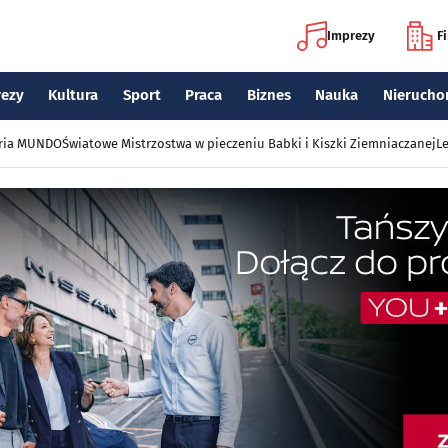
Imprezy
F
rezy
Kultura
Sport
Praca
Biznes
Nauka
Nierucho
eria MUNDO
Światowe Mistrzostwa w pieczeniu Babki i Kiszki Ziemniaczanej
Le