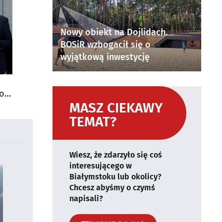
Nowy obiekt na Dojlidach.
BOSiR wzbogacił się o
wyjątkową inwestycję
do
MASZ CIEKAWY
TEMAT?
Wiesz, że zdarzyło się coś
interesującego w
Białymstoku lub okolicy?
Chcesz abyśmy o czymś
napisali?