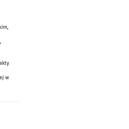
kim,
,
akty
ej w