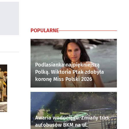
POPULARNE
Podlasianka najpiękniejszą
Polką. Wiktoria Ptak zdobyła
koronę Miss Polski 2026
Awaria wodociągu. Zmiany tras
autobusów BKM na ul.