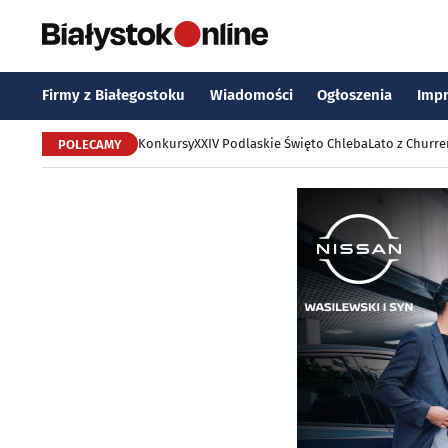
Firmy z Białegostoku
Wiadomości
Ogłoszenia
Imp
Konkursy
XXIV Podlaskie Święto Chleba
Lato z Churr
POLECAMY