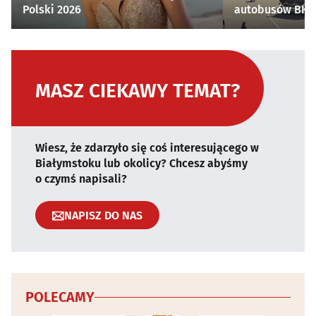
Polski 2026
autobusów BKM 
MASZ CIEKAWY TEMAT?
Wiesz, że zdarzyło się coś interesującego w
Białymstoku lub okolicy? Chcesz abyśmy
o czymś napisali?
NAPISZ DO NAS
POLECAMY