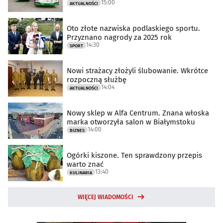
15:00
AKTUALNOŚCI
Oto złote nazwiska podlaskiego sportu.
Przyznano nagrody za 2025 rok
14:30
SPORT
Nowi strażacy złożyli ślubowanie. Wkrótce
rozpoczną służbę
14:04
AKTUALNOŚCI
Nowy sklep w Alfa Centrum. Znana włoska
marka otworzyła salon w Białymstoku
14:00
BIZNES
Ogórki kiszone. Ten sprawdzony przepis
warto znać
13:40
KULINARIA
WIĘCEJ WIADOMOŚCI