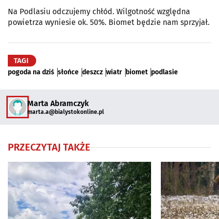
Na Podlasiu odczujemy chłód. Wilgotność względna
powietrza wyniesie ok. 50%. Biomet będzie nam sprzyjał.
TAGI
pogoda na dziś
słońce
deszcz
wiatr
biomet
podlasie
Marta Abramczyk
marta.a@bialystokonline.pl
PRZECZYTAJ TAKŻE