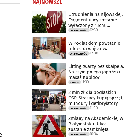
NAJNOWSZE
Utrudnienia na Kijowskiej.
Fragment ulicy zostanie
wyłączony z ruchu
12:30
drogowego
AKTUALNOŚCI
W Podlaskiem powstanie
orkiestra wojskowa
12:00
AKTUALNOŚCI
Lifting twarzy bez skalpela.
Na czym polega japoński
masaż Kobido?
11:30
URODA
2 mln zł dla podlaskich
OSP. Strażacy kupią sprzęt,
mundury i defibrylatory
11:00
AKTUALNOŚCI
Zmiany na Akademickiej w
Białymstoku. Ulica
zostanie zamknięta
e
10:34
AKTUALNOŚCI