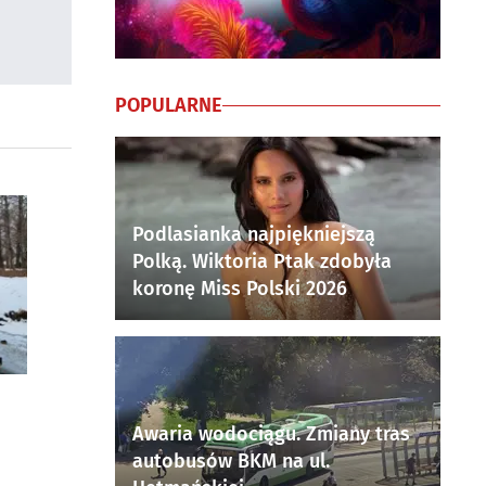
POPULARNE
Podlasianka najpiękniejszą
Polką. Wiktoria Ptak zdobyła
koronę Miss Polski 2026
Awaria wodociągu. Zmiany tras
autobusów BKM na ul.