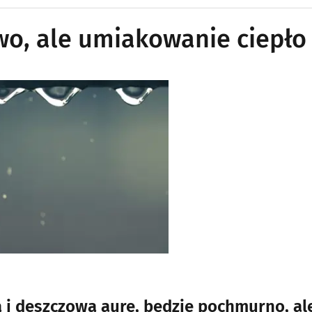
wo, ale umiakowanie ciepło
rą i deszczową aurę, będzie pochmurno, al