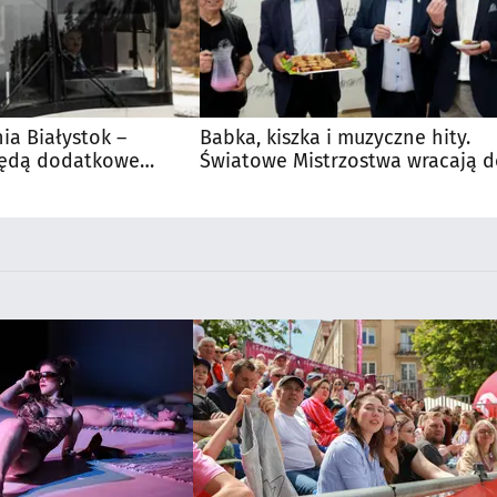
nia Białystok –
Babka, kiszka i muzyczne hity.
Będą dodatkowe
Światowe Mistrzostwa wracają 
 kibiców
Supraśla