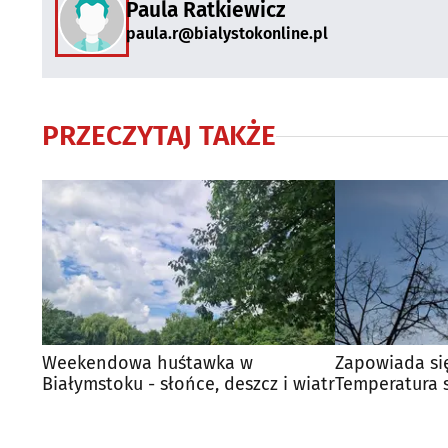
Paula Ratkiewicz
paula.r@bialystokonline.pl
PRZECZYTAJ TAKŻE
Weekendowa huśtawka w
Zapowiada si
Białymstoku - słońce, deszcz i wiatr
Temperatura 
stopni