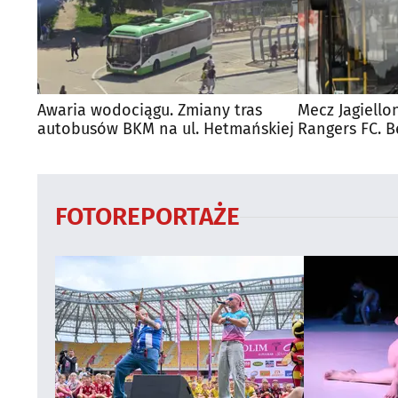
Awaria wodociągu. Zmiany tras
Mecz Jagiello
autobusów BKM na ul. Hetmańskiej
Rangers FC. 
autobusy dla
FOTOREPORTAŻE