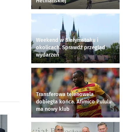
Hetmańskiej
Weekend w Białymstoku i
okolicach. Sprawdź przegląd
wydarzeń
Transferowa telenowela
dobiegła końca. Afimico Pululu
ma nowy klub