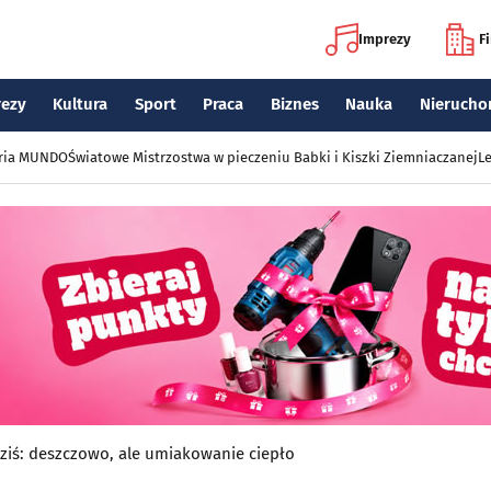
Imprezy
F
rezy
Kultura
Sport
Praca
Biznes
Nauka
Nierucho
eria MUNDO
Światowe Mistrzostwa w pieczeniu Babki i Kiszki Ziemniaczanej
Le
ziś: deszczowo, ale umiakowanie ciepło