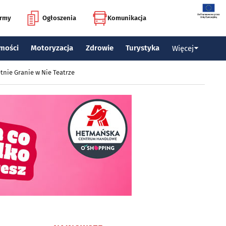
irmy
Ogłoszenia
Komunikacja
mości
Motoryzacja
Zdrowie
Turystyka
Więcej
tnie Granie w Nie Teatrze