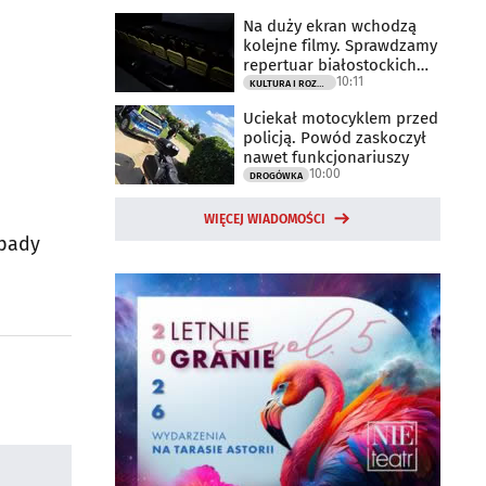
Na duży ekran wchodzą
kolejne filmy. Sprawdzamy
repertuar białostockich
10:11
kin
KULTURA I ROZRYWKA
Uciekał motocyklem przed
policją. Powód zaskoczył
nawet funkcjonariuszy
10:00
DROGÓWKA
WIĘCEJ WIADOMOŚCI
opady