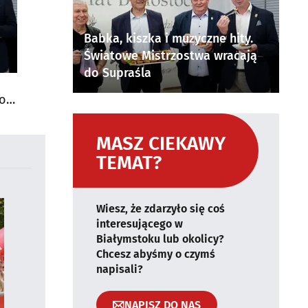
Babka, kiszka i muzyczne hity.
Światowe Mistrzostwa wracają
do Supraśla
do
MASZ CIEKAWY
TEMAT?
Wiesz, że zdarzyło się coś
interesującego w
Białymstoku lub okolicy?
Chcesz abyśmy o czymś
napisali?
NAPISZ DO NAS