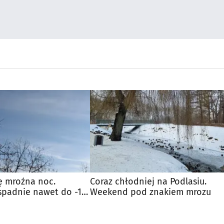
ę mroźna noc.
Coraz chłodniej na Podlasiu.
spadnie nawet do -16
Weekend pod znakiem mrozu