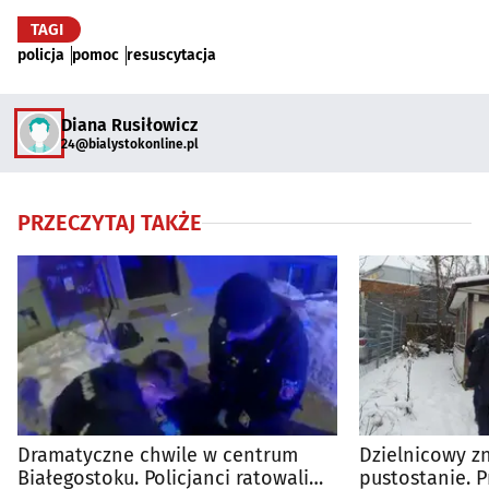
TAGI
policja
pomoc
resuscytacja
Diana Rusiłowicz
24@bialystokonline.pl
PRZECZYTAJ TAKŻE
Dramatyczne chwile w centrum
Dzielnicowy z
Białegostoku. Policjanci ratowali
pustostanie. P