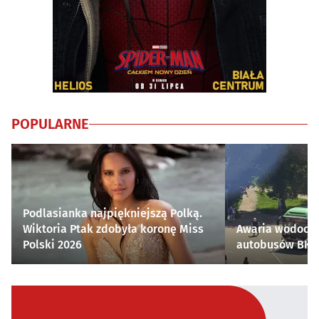
POPULARNE
Podlasianka najpiękniejszą Polką.
Wiktoria Ptak zdobyła koronę Miss
Awaria wodocią
Polski 2026
autobusów BKM 