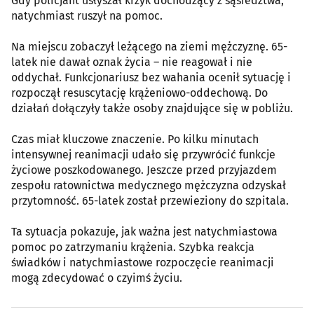
Gdy policjant usłyszał krzyk dochodzący z sąsiedztwa,
natychmiast ruszył na pomoc.
Na miejscu zobaczył leżącego na ziemi mężczyznę. 65-
latek nie dawał oznak życia – nie reagował i nie
oddychał. Funkcjonariusz bez wahania ocenił sytuację i
rozpoczął resuscytację krążeniowo-oddechową. Do
działań dołączyły także osoby znajdujące się w pobliżu.
Czas miał kluczowe znaczenie. Po kilku minutach
intensywnej reanimacji udało się przywrócić funkcje
życiowe poszkodowanego. Jeszcze przed przyjazdem
zespołu ratownictwa medycznego mężczyzna odzyskał
przytomność. 65-latek został przewieziony do szpitala.
Ta sytuacja pokazuje, jak ważna jest natychmiastowa
pomoc po zatrzymaniu krążenia. Szybka reakcja
świadków i natychmiastowe rozpoczęcie reanimacji
mogą zdecydować o czyimś życiu.