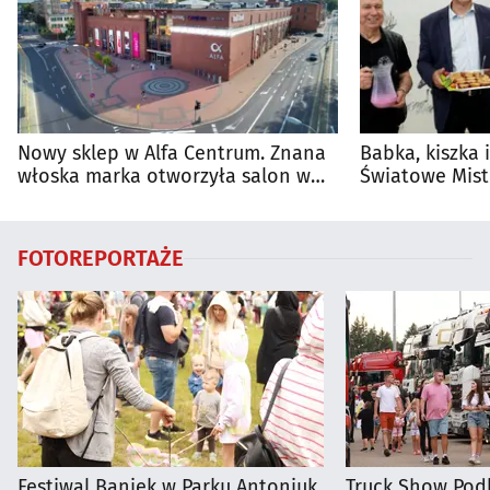
Nowy sklep w Alfa Centrum. Znana
Babka, kiszka 
włoska marka otworzyła salon w
Światowe Mist
Białymstoku
Supraśla
FOTOREPORTAŻE
Festiwal Baniek w Parku Antoniuk
Truck Show Podl