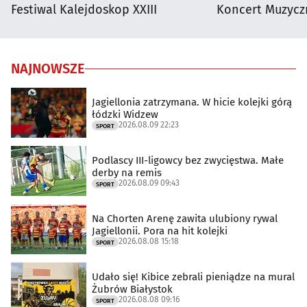
Festiwal Kalejdoskop XXIII
Koncert Muzycz
NAJNOWSZE
Jagiellonia zatrzymana. W hicie kolejki górą
łódzki Widzew
2026.08.09 22:23
SPORT
Podlascy III-ligowcy bez zwycięstwa. Małe
derby na remis
2026.08.09 09:43
SPORT
Na Chorten Arenę zawita ulubiony rywal
Jagiellonii. Pora na hit kolejki
2026.08.08 15:18
SPORT
Udało się! Kibice zebrali pieniądze na mural
Żubrów Białystok
2026.08.08 09:16
SPORT