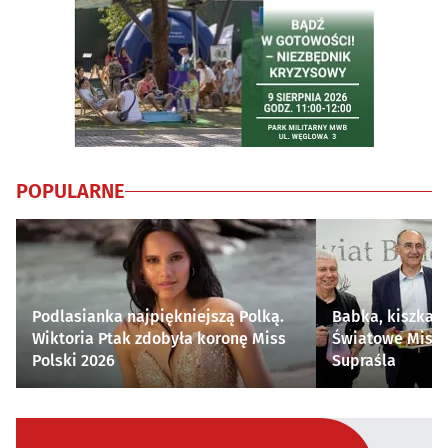
POPULARNE
Podlasianka najpiękniejszą Polką.
Babka, kiszka i
Wiktoria Ptak zdobyła koronę Miss
Światowe Mistr
Polski 2026
Supraśla