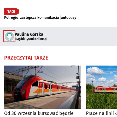
TAGI
Polregio
zastępcza komunikacja
autobusy
Paulina Górska
24@bialystokonline.pl
PRZECZYTAJ TAKŻE
Od 30 września kursować będzie
Prace na linii