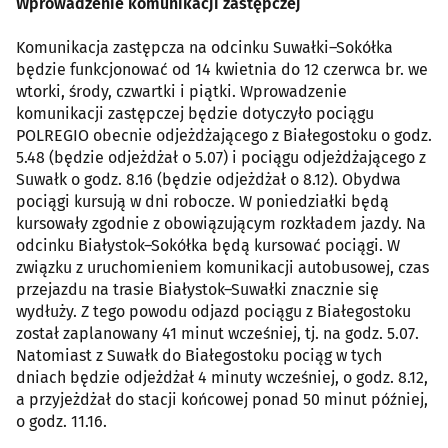
Wprowadzenie komunikacji zastępczej
Komunikacja zastępcza na odcinku Suwałki–Sokółka
będzie funkcjonować od 14 kwietnia do 12 czerwca br. we
wtorki, środy, czwartki i piątki. Wprowadzenie
komunikacji zastępczej będzie dotyczyło pociągu
POLREGIO obecnie odjeżdżającego z Białegostoku o godz.
5.48 (będzie odjeżdżał o 5.07) i pociągu odjeżdżającego z
Suwałk o godz. 8.16 (będzie odjeżdżał o 8.12). Obydwa
pociągi kursują w dni robocze. W poniedziałki będą
kursowały zgodnie z obowiązującym rozkładem jazdy. Na
odcinku Białystok–Sokółka będą kursować pociągi. W
związku z uruchomieniem komunikacji autobusowej, czas
przejazdu na trasie Białystok–Suwałki znacznie się
wydłuży. Z tego powodu odjazd pociągu z Białegostoku
został zaplanowany 41 minut wcześniej, tj. na godz. 5.07.
Natomiast z Suwałk do Białegostoku pociąg w tych
dniach będzie odjeżdżał 4 minuty wcześniej, o godz. 8.12,
a przyjeżdżał do stacji końcowej ponad 50 minut później,
o godz. 11.16.