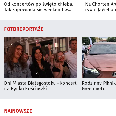
Od koncertów po święto chleba.
Na Chorten Ar
Tak zapowiada się weekend w
rywal Jagiellon
regionie
FOTOREPORTAŻE
Dni Miasta Białegostoku - koncert
Rodzinny Pikni
na Rynku Kościuszki
Greenmoto
NAJNOWSZE