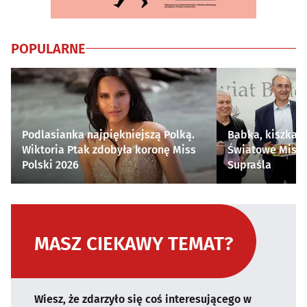
POPULARNE
Podlasianka najpiękniejszą Polką.
Babka, kiszka i
Wiktoria Ptak zdobyła koronę Miss
Światowe Mistr
Polski 2026
Supraśla
MASZ CIEKAWY TEMAT?
Wiesz, że zdarzyło się coś interesującego w