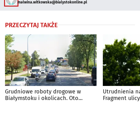
malwina.witkowska@bialystokonline.pl
PRZECZYTAJ TAKŻE
Grudniowe roboty drogowe w
Utrudnienia na
Białymstoku i okolicach. Oto
Fragment ulic
harmonogram utrudnień
z ruchu drog