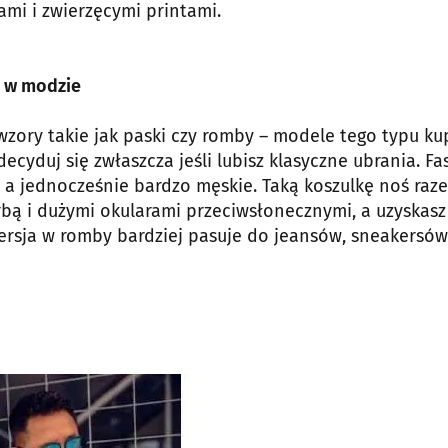
mi i zwierzęcymi printami.
e w modzie
wzory takie jak paski czy romby – modele tego typu ku
decyduj się zwłaszcza jeśli lubisz klasyczne ubrania. F
e, a jednocześnie bardzo męskie. Taką koszulkę noś raz
bą i dużymi okularami przeciwsłonecznymi, a uzyskasz
wersja w romby bardziej pasuje do jeansów, sneakersów