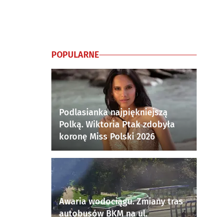
POPULARNE
Podlasianka najpiękniejszą
Polką. Wiktoria Ptak zdobyła
koronę Miss Polski 2026
Awaria wodociągu. Zmiany tras
autobusów BKM na ul.