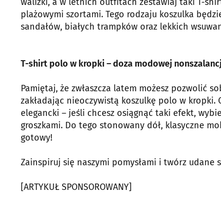
walizki, a w letnich outfitach zestawiaj taki T-s
plażowymi szortami. Tego rodzaju koszulka będz
sandałów, białych trampków oraz lekkich wsuwa
T-shirt polo w kropki – doza modowej nonszalancj
Pamiętaj, że zwłaszcza latem możesz pozwolić s
zakładając nieoczywistą koszulkę polo w kropki
elegancki – jeśli chcesz osiągnąć taki efekt, wyb
groszkami. Do tego stonowany dół, klasyczne mok
gotowy!
Zainspiruj się naszymi pomysłami i twórz udane st
[ARTYKUŁ SPONSOROWANY]