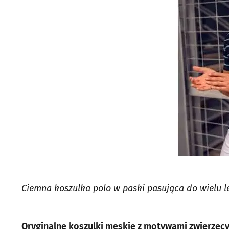
Ciemna koszulka polo w paski pasująca do wielu let
Oryginalne koszulki męskie z motywami zwierzęc