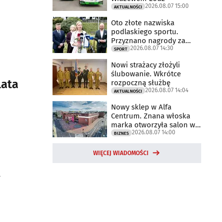
2026.08.07 15:00
AKTUALNOŚCI
Oto złote nazwiska
podlaskiego sportu.
Przyznano nagrody za
2026.08.07 14:30
2025 rok
SPORT
Nowi strażacy złożyli
ślubowanie. Wkrótce
lata
rozpoczną służbę
2026.08.07 14:04
AKTUALNOŚCI
Nowy sklep w Alfa
Centrum. Znana włoska
marka otworzyła salon w
2026.08.07 14:00
Białymstoku
BIZNES
WIĘCEJ WIADOMOŚCI
y