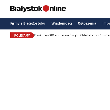
Firmy z Białegostoku
Wiadomości
Ogłoszenia
Imp
Konkursy
XXIV Podlaskie Święto Chleba
Lato z Churr
POLECAMY