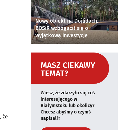
Nowy obiekt na Dojlidach.
BOSiR wzbogacił się o
wyjątkową inwestycję
MASZ CIEKAWY
TEMAT?
Wiesz, że zdarzyło się coś
interesującego w
Białymstoku lub okolicy?
Chcesz abyśmy o czymś
, że
napisali?