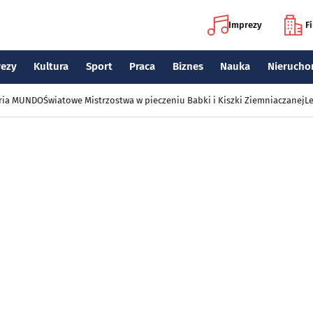
Imprezy
F
rezy
Kultura
Sport
Praca
Biznes
Nauka
Nierucho
eria MUNDO
Światowe Mistrzostwa w pieczeniu Babki i Kiszki Ziemniaczanej
Le