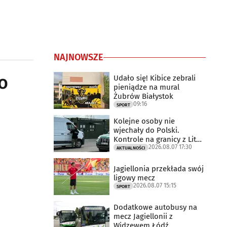
NAJNOWSZE
o
Udało się! Kibice zebrali
pieniądze na mural
Żubrów Białystok
09:16
SPORT
Kolejne osoby nie
wjechały do Polski.
Kontrole na granicy z Litwą
2026.08.07 17:30
trwają
AKTUALNOŚCI
Jagiellonia przekłada swój
ligowy mecz
2026.08.07 15:15
SPORT
Dodatkowe autobusy na
mecz Jagiellonii z
Widzewem Łódź