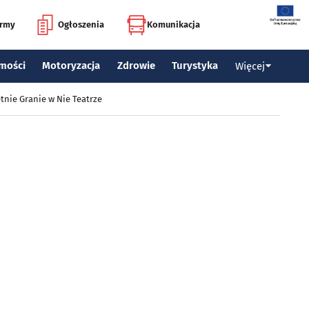
irmy
Ogłoszenia
Komunikacja
mości
Motoryzacja
Zdrowie
Turystyka
Więcej
tnie Granie w Nie Teatrze