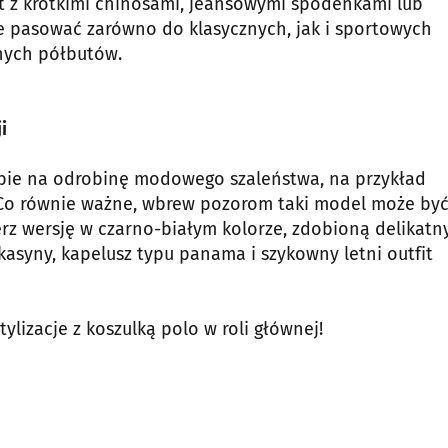
hirt z krótkimi chinosami, jeansowymi spodenkami lub
ie pasować zarówno do klasycznych, jak i sportowych
nych półbutów.
i
obie na odrobinę modowego szaleństwa, na przykład
. Co równie ważne, wbrew pozorom taki model może być
ierz wersję w czarno-białym kolorze, zdobioną delikatn
asyny, kapelusz typu panama i szykowny letni outfit
ylizacje z koszulką polo w roli głównej!