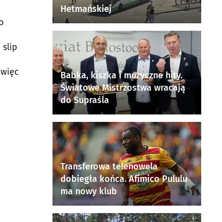
Hetmańskiej
o
 slip
 więc
Babka, kiszka i muzyczne hity.
Światowe Mistrzostwa wracają
do Supraśla
Transferowa telenowela
dobiegła końca. Afimico Pululu
ma nowy klub