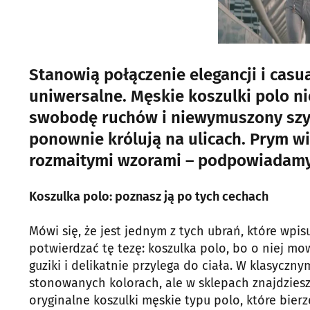
Stanowią połączenie elegancji i cas
uniwersalne. Męskie koszulki polo ni
swobodę ruchów i niewymuszony szyk.
ponownie królują na ulicach. Prym 
rozmaitymi wzorami – podpowiadamy, 
Koszulka polo: poznasz ją po tych cechach
Mówi się, że jest jednym z tych ubrań, które wpisu
potwierdzać tę tezę: koszulka polo, bo o niej mo
guziki i delikatnie przylega do ciała. W klasycz
stonowanych kolorach, ale w sklepach znajdziesz
oryginalne koszulki męskie typu polo, które bie