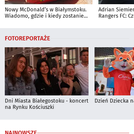
Nowy McDonald’s w Białymstoku.
Adrian Siemien
Wiadomo, gdzie i kiedy zostanie
Rangers FC: C
otwarty
dużego meczu
FOTOREPORTAŻE
Dni Miasta Białegostoku - koncert
Dzień Dziecka n
na Rynku Kościuszki
NAJNOWSZE