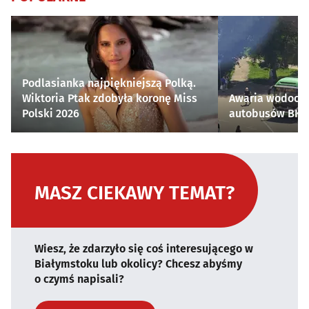
Podlasianka najpiękniejszą Polką.
Wiktoria Ptak zdobyła koronę Miss
Awaria wodocią
Polski 2026
autobusów BKM 
MASZ CIEKAWY TEMAT?
Wiesz, że zdarzyło się coś interesującego w
Białymstoku lub okolicy? Chcesz abyśmy
o czymś napisali?