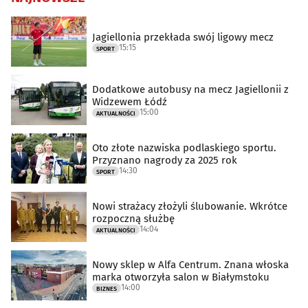
Jagiellonia przekłada swój ligowy mecz
15:15
SPORT
Dodatkowe autobusy na mecz Jagiellonii z
Widzewem Łódź
15:00
AKTUALNOŚCI
Oto złote nazwiska podlaskiego sportu.
Przyznano nagrody za 2025 rok
14:30
SPORT
Nowi strażacy złożyli ślubowanie. Wkrótce
rozpoczną służbę
14:04
AKTUALNOŚCI
Nowy sklep w Alfa Centrum. Znana włoska
marka otworzyła salon w Białymstoku
14:00
BIZNES