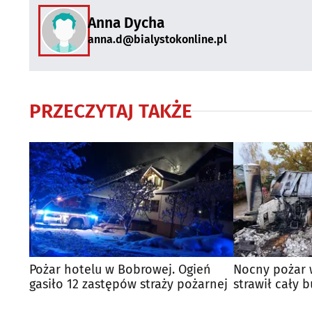
Anna Dycha
anna.d@bialystokonline.pl
PRZECZYTAJ TAKŻE
Pożar hotelu w Bobrowej. Ogień
Nocny pożar 
gasiło 12 zastępów straży pożarnej
strawił cały 