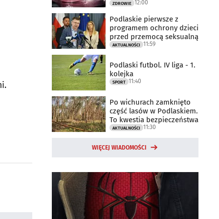
12:00
ZDROWIE
Podlaskie pierwsze z
programem ochrony dzieci
przed przemocą seksualną
11:59
AKTUALNOŚCI
Podlaski futbol. IV liga - 1.
kolejka
11:40
SPORT
i.
Po wichurach zamknięto
część lasów w Podlaskiem.
To kwestia bezpieczeństwa
11:30
AKTUALNOŚCI
WIĘCEJ WIADOMOŚCI