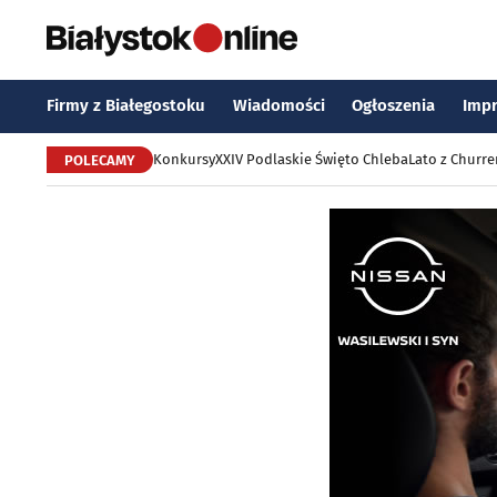
Firmy z Białegostoku
Wiadomości
Ogłoszenia
Imp
Konkursy
XXIV Podlaskie Święto Chleba
Lato z Churr
POLECAMY