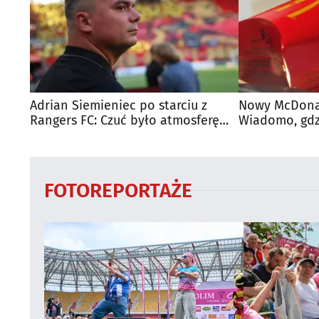
Adrian Siemieniec po starciu z
Nowy McDonal
Rangers FC: Czuć było atmosferę
Wiadomo, gdzi
dużego meczu
otwarty
FOTOREPORTAŻE