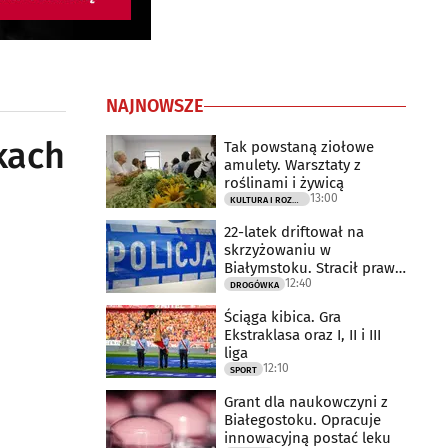
NAJNOWSZE
kach
Tak powstaną ziołowe
amulety. Warsztaty z
roślinami i żywicą
13:00
KULTURA I ROZRYWKA
22-latek driftował na
skrzyżowaniu w
Białymstoku. Stracił prawo
12:40
jazdy
DROGÓWKA
Ściąga kibica. Gra
Ekstraklasa oraz I, II i III
liga
12:10
SPORT
Grant dla naukowczyni z
Białegostoku. Opracuje
innowacyjną postać leku