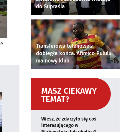
do Supraśla
ie
Transferowa telenowela
dobiegła końca. Afimico Pululu
ma nowy klub
MASZ CIEKAWY
TEMAT?
Wiesz, że zdarzyło się coś
interesującego w
Białymstoku lub okolicy?