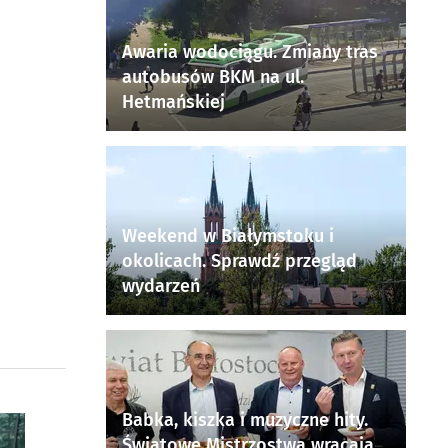
Awaria wodociągu. Zmiany tras
autobusów BKM na ul.
Hetmańskiej
Weekend w Białymstoku i
okolicach. Sprawdź przegląd
wydarzeń
Babka, kiszka i muzyczne hity.
Światowe Mistrzostwa wracają