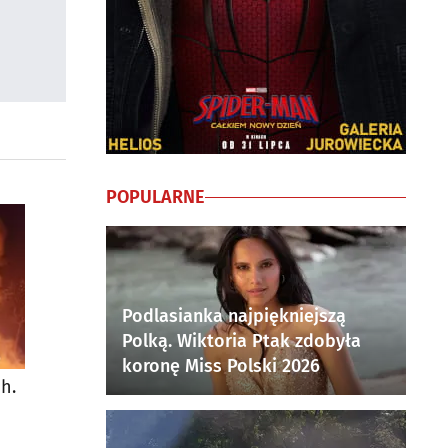
POPULARNE
Podlasianka najpiękniejszą
Polką. Wiktoria Ptak zdobyła
koronę Miss Polski 2026
h.