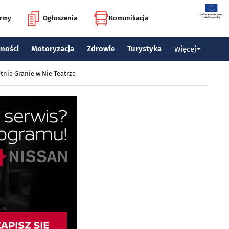
irmy
Ogłoszenia
Komunikacja
mości
Motoryzacja
Zdrowie
Turystyka
Więcej
tnie Granie w Nie Teatrze