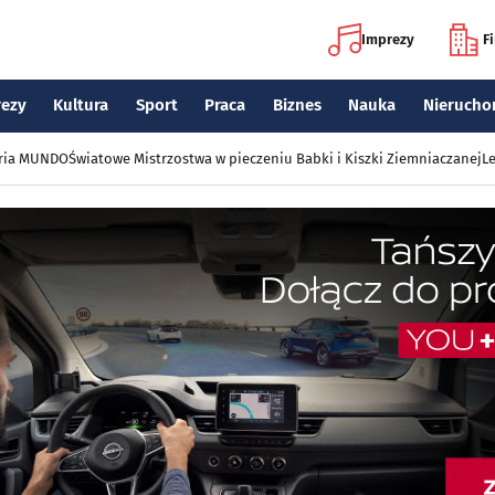
Imprezy
F
rezy
Kultura
Sport
Praca
Biznes
Nauka
Nierucho
eria MUNDO
Światowe Mistrzostwa w pieczeniu Babki i Kiszki Ziemniaczanej
Le