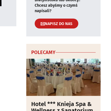
Chcesz abyśmy o czymś
napisali?
NAPISZ DO NAS
POLECAMY
Hotel *** Knieja Spa &
Wellness z Sanatorium